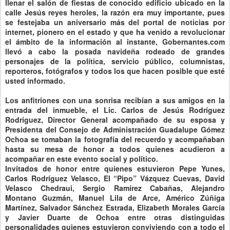
llenar el salón de fiestas de conocido edificio ubicado en la
calle Jesús reyes heroles, la razón era muy importante, pues
se festejaba un aniversario más del portal de noticias por
internet, pionero en el estado y que ha venido a revolucionar
el ámbito de la información al instante, Gobernantes.com
llevó a cabo la posada navideña rodeado de grandes
personajes de la política, servicio público, columnistas,
reporteros, fotógrafos y todos los que hacen posible que esté
usted informado.
Los anfitriones con una sonrisa recibían a sus amigos en la
entrada del inmueble, el Lic. Carlos de Jesús Rodríguez
Rodríguez, Director General acompañado de su esposa y
Presidenta del Consejo de Administración Guadalupe Gómez
Ochoa se tomaban la fotografía del recuerdo y acompañaban
hasta su mesa de honor a todos quienes acudieron a
acompañar en este evento social y político.
Invitados de honor entre quienes estuvieron Pepe Yunes,
Carlos Rodríguez Velasco, El “Pipo” Vázquez Cuevas, David
Velasco Chedraui, Sergio Ramírez Cabañas, Alejandro
Montano Guzmán, Manuel Lila de Arce, Américo Zúñiga
Martínez, Salvador Sánchez Estrada, Elizabeth Morales García
y Javier Duarte de Ochoa entre otras distinguidas
personalidades quienes estuvieron conviviendo con a todo el