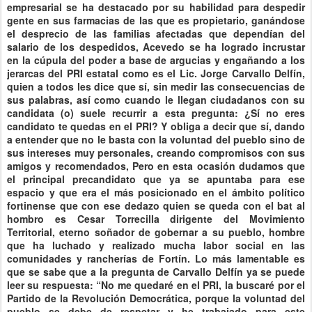
empresarial se ha destacado por su habilidad para despedir
gente en sus farmacias de las que es propietario, ganándose
el desprecio de las familias afectadas que dependían del
salario de los despedidos, Acevedo se ha logrado incrustar
en la cúpula del poder a base de argucias y engañando a los
jerarcas del PRI estatal como es el Lic. Jorge Carvallo Delfín,
quien a todos les dice que sí, sin medir las consecuencias de
sus palabras, así como cuando le llegan ciudadanos con su
candidata (o) suele recurrir a esta pregunta: ¿Sí no eres
candidato te quedas en el PRI? Y obliga a decir que sí, dando
a entender que no le basta con la voluntad del pueblo sino de
sus intereses muy personales, creando compromisos con sus
amigos y recomendados, Pero en esta ocasión dudamos que
el principal precandidato que ya se apuntaba para ese
espacio y que era el más posicionado en el ámbito político
fortinense que con ese dedazo quien se queda con el bat al
hombro es Cesar Torrecilla dirigente del Movimiento
Territorial, eterno soñador de gobernar a su pueblo, hombre
que ha luchado y realizado mucha labor social en las
comunidades y rancherías de Fortín. Lo más lamentable es
que se sabe que a la pregunta de Carvallo Delfín ya se puede
leer su respuesta: “No me quedaré en el PRI, la buscaré por el
Partido de la Revolución Democrática, porque la voluntad del
pueblo se debe de respetar y he trabajado para este