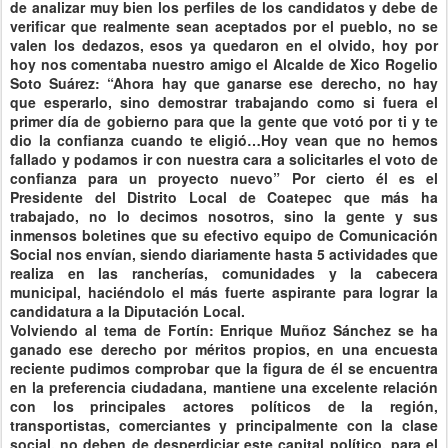
de analizar muy bien los perfiles de los candidatos y debe de
verificar que realmente sean aceptados por el pueblo, no se
valen los dedazos, esos ya quedaron en el olvido, hoy por
hoy nos comentaba nuestro amigo el Alcalde de Xico Rogelio
Soto Suárez: “Ahora hay que ganarse ese derecho, no hay
que esperarlo, sino demostrar trabajando como si fuera el
primer día de gobierno para que la gente que votó por ti y te
dio la confianza cuando te eligió…Hoy vean que no hemos
fallado y podamos ir con nuestra cara a solicitarles el voto de
confianza para un proyecto nuevo” Por cierto él es el
Presidente del Distrito Local de Coatepec que más ha
trabajado, no lo decimos nosotros, sino la gente y sus
inmensos boletines que su efectivo equipo de Comunicación
Social nos envían, siendo diariamente hasta 5 actividades que
realiza en las rancherías, comunidades y la cabecera
municipal, haciéndolo el más fuerte aspirante para lograr la
candidatura a la Diputación Local.
Volviendo al tema de Fortín: Enrique Muñoz Sánchez se ha
ganado ese derecho por méritos propios, en una encuesta
reciente pudimos comprobar que la figura de él se encuentra
en la preferencia ciudadana, mantiene una excelente relación
con los principales actores políticos de la región,
transportistas, comerciantes y principalmente con la clase
social, no deben de desperdiciar este capital político, para el