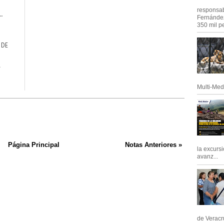
responsab
..
Fernández
350 mil pe
 DE
A
Multi-Med
Página Principal
Notas Anteriores »
la excursi
avanz...
de Veracru