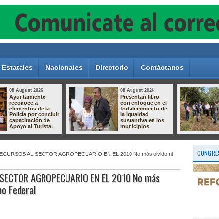
Estatales
Nacionales
Directorio
Contáctanos
08 August 2026
08 August 2026
Presentan libro
Autoridades
con enfoque en el
municipales
fortalecimiento de
analizan próxima
la igualdad
obra con
sustantiva en los
habitantes de
municipios
Monte Blanco.
CONGRES
OS AL SECTOR AGROPECUARIO EN EL 2010‏ No más olvido ni
TOR AGROPECUARIO EN EL 2010‏ No más
no Federal