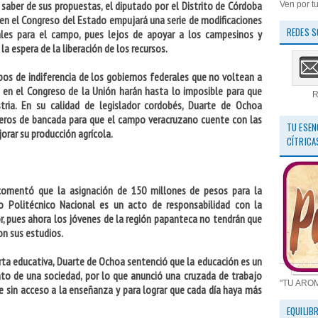
saber de sus propuestas, el diputado por el Distrito de Córdoba
Ven por tu
I en el Congreso del Estado empujará una serie de modificaciones
REDES S
ales para el campo, pues lejos de apoyar a los campesinos y
a espera de la liberación de los recursos.
pos de indiferencia de los gobiernos federales que no voltean a
 en el Congreso de la Unión harán hasta lo imposible para que
R
stria. En su calidad de legislador cordobés, Duarte de Ochoa
ros de bancada para que el campo veracruzano cuente con las
TU ESEN
orar su producción agrícola.
CÍTRICA
omentó que la asignación de 150 millones de pesos para la
to Politécnico Nacional es un acto de responsabilidad con la
r, pues ahora los jóvenes de la región papanteca no tendrán que
on sus estudios.
ta educativa, Duarte de Ochoa sentenció que la educación es un
nto de una sociedad, por lo que anunció una cruzada de trabajo
"TU ARO
e sin acceso a la enseñanza y para lograr que cada día haya más
EQUILIB