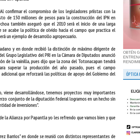
 Al confirmar el compromiso de los legisladores priistas con la
sto de 150 millones de pesos para la construcción del IPN en
Ochoa también aseguró que el 2010 será el inicio de una larga
e se acabe la política de olvido hacia el campo que practica el
será un ejemplo de desarrollo agropecuario.
adano y en donde recibió la distinción de máximo dirigente de
OBTÉN G
del Grupo Legislativo del PRI en la Cámara de Diputados anunció
ENTRENA
ión de la vainilla, pues dijo que la zona del Totonacapan tendrá
RENDIMI
para superar la producción del año pasado, pues el campo
adicional que reforzará las políticas de apoyo del Gobierno del
ÓPTICA 
ndo, viene desarrollándose, tenemos proyectos muy importantes
erzo conjunto de la diputación federal logramos en un hecho sin
tidad de inversiones”.
n de la Alianza por Papantla yo les refrendo que vamos bien y que
rrez Barrios” en donde se reunió con distintos representantes de