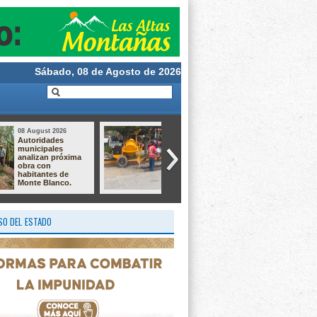
Sábado, 08 de Agosto de 2026
08 August 2026
08 August 2026
Fortín iniciará
Concluye con éxito
obras de
el Curso de Verano
electrificación y
del CAIC Pasitos
drenaje pluvial. Por
del DIF Río Blanco
más de 5 mdp.
O DEL ESTADO