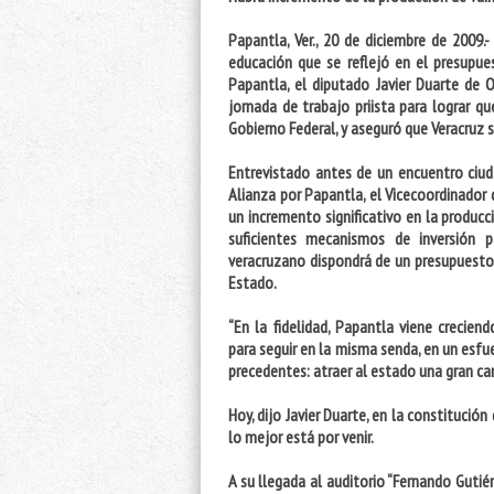
Papantla, Ver., 20 de diciembre de 2009.-
educación que se reflejó en el presupue
Papantla, el diputado Javier Duarte de 
jornada de trabajo priista para lograr qu
Gobierno Federal, y aseguró que Veracruz 
Entrevistado antes de un encuentro ciud
Alianza por Papantla, el Vicecoordinador 
un incremento significativo en la producc
suficientes mecanismos de inversión 
veracruzano dispondrá de un presupuesto 
Estado.
“En la fidelidad, Papantla viene crecie
para seguir en la misma senda, en un esfu
precedentes: atraer al estado una gran can
Hoy, dijo Javier Duarte, en la constitució
lo mejor está por venir.
A su llegada al auditorio “Fernando Gutié