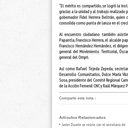
“El mérito es compartido, se logró la ins
gracias a la unidad y al trabajo realizado 
gobernador Fidel Herrera Beltrán, quien 
consolida como punta de lanza en el crec
Al encuentro ciudadano también asistie
Papantla, Francisco Herrera, el alcalde pa
Francisco Hernández Hernández, el dirigen
general del Movimiento Territorial, Ósca
general del Ompri.
Así como Rafael Tejeda Zepeda, secretar
Desarrollo Comunitarios, Dulce María Vá
Sosa, presidente del Comité Regional Camp
de la Acción Femenil CNC y Raúl Márquez Pé
Comparte esta nota
:
Articulos Relacionados
Javier Duarte se reúne con el secretario de