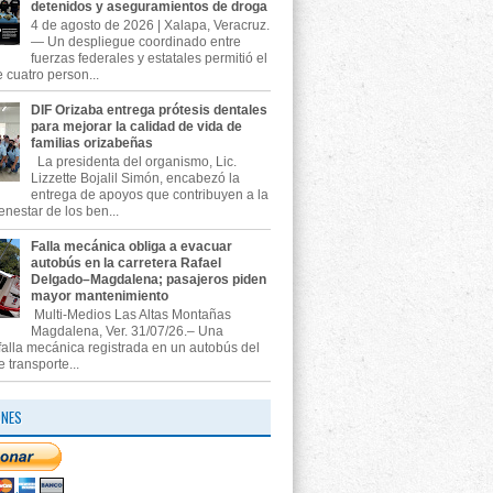
detenidos y aseguramientos de droga
4 de agosto de 2026 | Xalapa, Veracruz.
— Un despliegue coordinado entre
fuerzas federales y estatales permitió el
 cuatro person...
DIF Orizaba entrega prótesis dentales
para mejorar la calidad de vida de
familias orizabeñas
La presidenta del organismo, Lic.
Lizzette Bojalil Simón, encabezó la
entrega de apoyos que contribuyen a la
enestar de los ben...
Falla mecánica obliga a evacuar
autobús en la carretera Rafael
Delgado–Magdalena; pasajeros piden
mayor mantenimiento
Multi-Medios Las Altas Montañas
Magdalena, Ver. 31/07/26.– Una
falla mecánica registrada en un autobús del
e transporte...
ONES