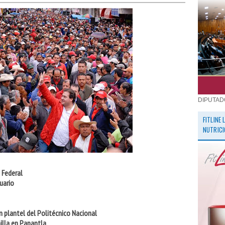
DIPUTAD
FITLINE
NUTRICI
 Federal
uario
 plantel del Politécnico Nacional
illa en Papantla