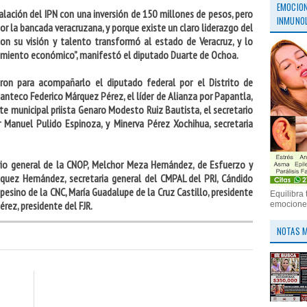
EMOCION
talación del IPN con una inversión de 150 millones de pesos, pero
INMUNOL
por la bancada veracruzana, y porque existe un claro liderazgo del
con su visión y talento transformó al estado de Veracruz, y lo
imiento económico”, manifestó el diputado Duarte de Ochoa.
ron para acompañarlo el diputado federal por el Distrito de
panteco Federico Márquez Pérez, el líder de Alianza por Papantla,
te municipal priista Genaro Modesto Ruiz Bautista, el secretario
r Manuel Pulido Espinoza, y Minerva Pérez Xochihua, secretaria
io general de la CNOP, Melchor Meza Hernández, de Esfuerzo y
zquez Hernández, secretaria general del CMPAL del PRI, Cándido
esino de la CNC, María Guadalupe de la Cruz Castillo, presidente
Equilibra 
rez, presidente del FJR.
emociones
NOTAS M