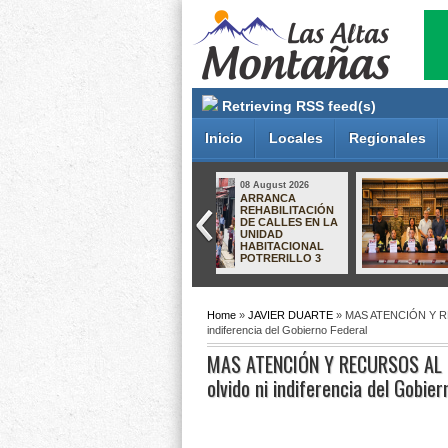
Retrieving RSS feed(s)
Inicio
Locales
Regionales
08 August 2026
08 August 2026
ARRANCA
Ayuntamiento
REHABILITACIÓN
reconoce a
DE CALLES EN LA
elementos de la
UNIDAD
Policía por concluir
HABITACIONAL
capacitación de
POTRERILLO 3
Apoyo al Turista.
Home
»
JAVIER DUARTE
» MAS ATENCIÓN Y RECURS
indiferencia del Gobierno Federal
MAS ATENCIÓN Y RECURSOS AL SEC
olvido ni indiferencia del Gobier