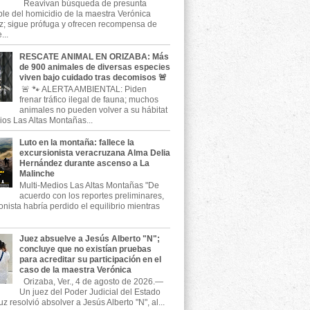
Reavivan búsqueda de presunta
le del homicidio de la maestra Verónica
; sigue prófuga y ofrecen recompensa de
...
RESCATE ANIMAL EN ORIZABA: Más
de 900 animales de diversas especies
viven bajo cuidado tras decomisos 🚨
🚨 🐾 ALERTA AMBIENTAL: Piden
frenar tráfico ilegal de fauna; muchos
animales no pueden volver a su hábitat
ios Las Altas Montañas...
Luto en la montaña: fallece la
excursionista veracruzana Alma Delia
Hernández durante ascenso a La
Malinche
Multi-Medios Las Altas Montañas "De
acuerdo con los reportes preliminares,
onista habría perdido el equilibrio mientras
Juez absuelve a Jesús Alberto "N";
concluye que no existían pruebas
para acreditar su participación en el
caso de la maestra Verónica
Orizaba, Ver., 4 de agosto de 2026.—
Un juez del Poder Judicial del Estado
z resolvió absolver a Jesús Alberto "N", al...