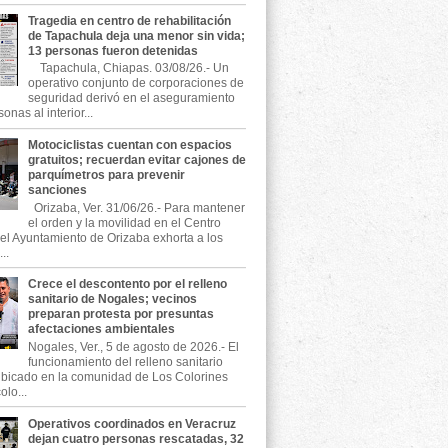
Tragedia en centro de rehabilitación
de Tapachula deja una menor sin vida;
13 personas fueron detenidas
Tapachula, Chiapas. 03/08/26.- Un
operativo conjunto de corporaciones de
seguridad derivó en el aseguramiento
onas al interior...
Motociclistas cuentan con espacios
gratuitos; recuerdan evitar cajones de
parquímetros para prevenir
sanciones
Orizaba, Ver. 31/06/26.- Para mantener
el orden y la movilidad en el Centro
, el Ayuntamiento de Orizaba exhorta a los
..
Crece el descontento por el relleno
sanitario de Nogales; vecinos
preparan protesta por presuntas
afectaciones ambientales
Nogales, Ver., 5 de agosto de 2026.- El
funcionamiento del relleno sanitario
ubicado en la comunidad de Los Colorines
olo...
Operativos coordinados en Veracruz
dejan cuatro personas rescatadas, 32