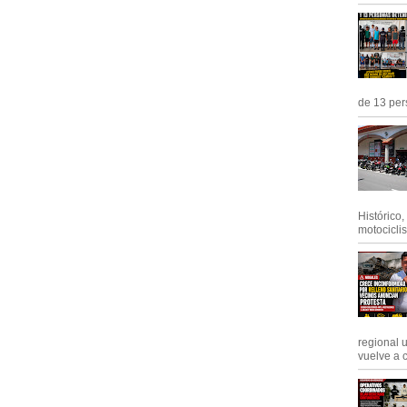
de 13 pers
Histórico
motociclis.
regional 
vuelve a c