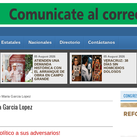
Estatales
Nacionales
Directorio
Contáctanos
05 August 2026
07 August 2026
Reavivan
DIF La Perla se
búsqueda de
suma a iniciativa
presunta
para fortalecer la
responsable del
atención e
homicidio de la
inclusión de
maestra Verónica
personas con
Fernández; sigue
autismo
prófuga y ofrecen recompensa de 350
mil pesos
CONGRES
ce Maria Garcia Lopez
ia Garcia Lopez
lítico a sus adversarios!