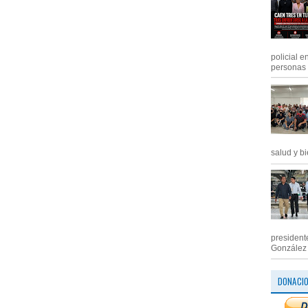
policial e
personas .
salud y bi
president
González M
DONACI