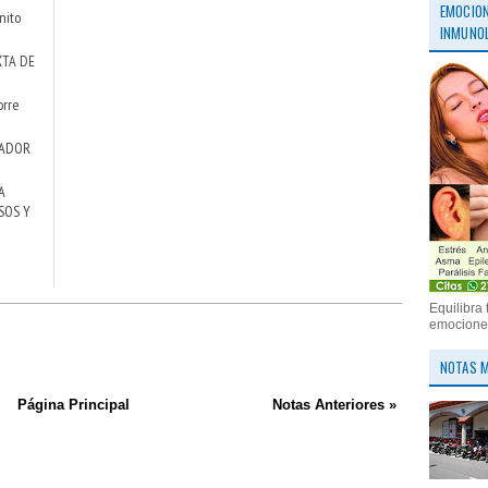
EMOCION
nito
INMUNOL
XTA DE
orre
NADOR
A
SOS Y
Equilibra 
emociones
NOTAS M
Página Principal
Notas Anteriores »