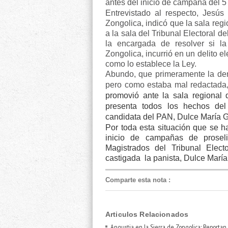
antes del inicio de campaña del 5 
Entrevistado al respecto, Jesús 
Zongolica, indicó que la sala reg
a la sala del Tribunal Electoral d
la encargada de resolver si la
Zongolica, incurrió en un delito e
como lo establece la Ley.
Abundo, que primeramente la denu
pero como estaba mal redactada
promovió ante la sala regional 
presenta todos los hechos de
candidata del PAN, Dulce María 
Por toda esta situación que se h
inicio de campañas de proseli
Magistrados del Tribunal Elect
castigada
la panista, Dulce María
Comparte esta nota
:
Articulos Relacionados
Angustia en la Sierra de Zongolica: Reportan