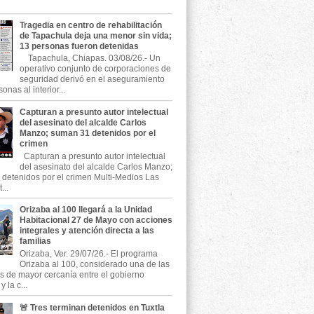
Tragedia en centro de rehabilitación
de Tapachula deja una menor sin vida;
13 personas fueron detenidas
Tapachula, Chiapas. 03/08/26.- Un
operativo conjunto de corporaciones de
seguridad derivó en el aseguramiento
onas al interior...
Capturan a presunto autor intelectual
del asesinato del alcalde Carlos
Manzo; suman 31 detenidos por el
crimen
Capturan a presunto autor intelectual
del asesinato del alcalde Carlos Manzo;
detenidos por el crimen Multi-Medios Las
...
Orizaba al 100 llegará a la Unidad
Habitacional 27 de Mayo con acciones
integrales y atención directa a las
familias
Orizaba, Ver. 29/07/26.- El programa
Orizaba al 100, considerado una de las
as de mayor cercanía entre el gobierno
 la c...
🚨 Tres terminan detenidos en Tuxtla