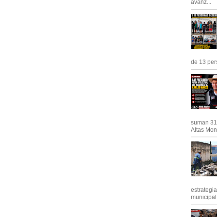
avanz...
de 13 pers
suman 31 
Altas Mont
estrategi
municipal y