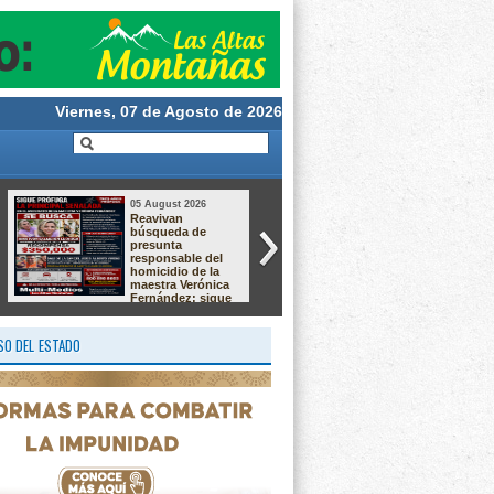
Viernes, 07 de Agosto de 2026
06 August 2026
06 August 2026
La Perla promueve
Solicitan esclarecer
su riqueza turística
clausura de obra
y gastronómica
en Ixhuatlancillo;
ante
familia acusa
restauranteros de
cambios de criterio
CANIRAC
tras resolución
legal
O DEL ESTADO