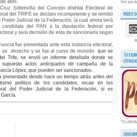
de abril.
Ven por tu
Cruz Sobrevilla del Concejo distrital Electoral de
REDES S
ional del TRIFE se declaro incompetente y se remitió
el Poder Judicial de la Federación, la cual ahora será
 candidata del PAN a la diputación federal por
lectoral y será decisión de esta de sancionarla según
R
ncia fue presentada ante esta instancia electoral,
, se
desecho y se fue al curso de revisión
que se
TU ESEN
del Trife, se envió un informe detallado donde se
CÍTRICA
l supuesto actos anticipados de campaña de la
García López, que pueden ser sancionados.
a presentado desde hace un tiempo atrás antes del
tismo político de los candidatos, recae en los
oral del Poder Judicial de la Federación, si es
 García.
"TU ARO
EQUILIB