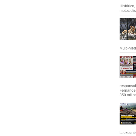
Histórico
motociclis.
Multi-Med
responsab
Fernández
350 mil pe
la excursi