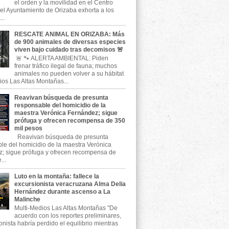
el orden y la movilidad en el Centro
, el Ayuntamiento de Orizaba exhorta a los
..
RESCATE ANIMAL EN ORIZABA: Más
de 900 animales de diversas especies
viven bajo cuidado tras decomisos 🚨
🚨 🐾 ALERTA AMBIENTAL: Piden
frenar tráfico ilegal de fauna; muchos
animales no pueden volver a su hábitat
ios Las Altas Montañas...
Reavivan búsqueda de presunta
responsable del homicidio de la
maestra Verónica Fernández; sigue
prófuga y ofrecen recompensa de 350
mil pesos
Reavivan búsqueda de presunta
le del homicidio de la maestra Verónica
; sigue prófuga y ofrecen recompensa de
...
Luto en la montaña: fallece la
excursionista veracruzana Alma Delia
Hernández durante ascenso a La
Malinche
Multi-Medios Las Altas Montañas "De
acuerdo con los reportes preliminares,
onista habría perdido el equilibrio mientras