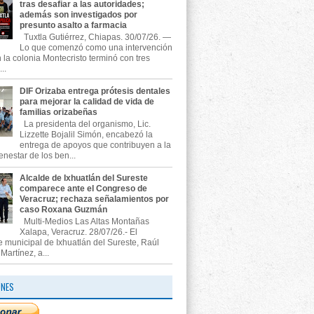
tras desafiar a las autoridades;
además son investigados por
presunto asalto a farmacia
Tuxtla Gutiérrez, Chiapas. 30/07/26. —
Lo que comenzó como una intervención
n la colonia Montecristo terminó con tres
..
DIF Orizaba entrega prótesis dentales
para mejorar la calidad de vida de
familias orizabeñas
La presidenta del organismo, Lic.
Lizzette Bojalil Simón, encabezó la
entrega de apoyos que contribuyen a la
enestar de los ben...
Alcalde de Ixhuatlán del Sureste
comparece ante el Congreso de
Veracruz; rechaza señalamientos por
caso Roxana Guzmán
Multi-Medios Las Altas Montañas
Xalapa, Veracruz. 28/07/26.- El
e municipal de Ixhuatlán del Sureste, Raúl
artínez, a...
ONES