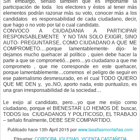
Sin embargó, señaló también que es importante la
participación de toda los electores y éstos al tener más
elementos podrán razonar más su voto, conocer más a los
candidatos es responsabilidad de cada ciudadano, decir,
que hago o no voto por tal o cual candidato.
CONVOCO A CIUDADANIA A PARTICIPAR
RESPONSABLEMENTE Y NO TAN SOLO EXIGIR, SINO
AUTO- PREGUNTARSE, COMO CIUDADANO A QUE ME
COMPROMETO….porque lamentablemente- dijo- le
dejamos mucho quehacer al político , quien debe hacer la
parte a que se comprometió…pero…yo ciudadano a que me
comprometo , que me corresponde en este quehacer,
porque lamentablemente…corremos el peligro de seguir en
ese paternalismo desmesurado, en el cual TODO QUIERO
QUE ME DEN y, yo..NO, aporto nada, esto puntualizo, es
una gran irresponsabilidad de la sociedad…
Le exijo al candidato, pero…yo que me exijo como
ciudadano, porque el BIENESTAR LO HEMOS DE buscar,
TODOS los CIUDADANOS Y POLITICOSD, EL TRABAJO
– señalo finalmente, DEBE SER COMPARTIDO.
Publicado hace
13th April 2015
por
www.lasaltasmontañas.com
Etiquetas:
CORDOBA
IGLESIAS
VICENTA CASTAÑEDA