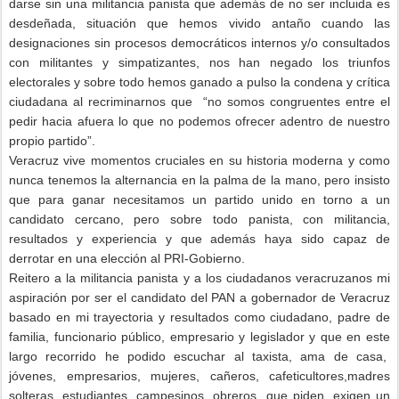
darse sin una militancia panista que además de no ser incluida es
desdeñada, situación que hemos vivido antaño cuando las
designaciones sin procesos democráticos internos y/o consultados
con militantes y simpatizantes, nos han negado los triunfos
electorales y sobre todo hemos ganado a pulso la condena y crítica
ciudadana al recriminarnos que “no somos congruentes entre el
pedir hacia afuera lo que no podemos ofrecer adentro de nuestro
propio partido”.
Veracruz vive momentos cruciales en su historia moderna y como
nunca tenemos la alternancia en la palma de la mano, pero insisto
que para ganar necesitamos un partido unido en torno a un
candidato cercano, pero sobre todo panista, con militancia,
resultados y experiencia y que además haya sido capaz de
derrotar en una elección al PRI-Gobierno.
Reitero a la militancia panista y a los ciudadanos veracruzanos mi
aspiración por ser el candidato del PAN a gobernador de Veracruz
basado en mi trayectoria y resultados como ciudadano, padre de
familia, funcionario público, empresario y legislador y que en este
largo recorrido he podido escuchar
al taxista, ama de casa,
jóvenes, empresarios, mujeres, cañeros, cafeticultores,
madres
solteras, estudiantes, campesinos, obreros, que piden, exigen un