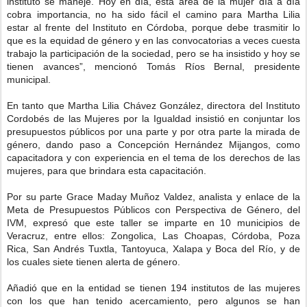
instituto se maneje. Hoy en día, esta área de la mujer día a día
cobra importancia, no ha sido fácil el camino para Martha Lilia
estar al frente del Instituto en Córdoba, porque debe trasmitir lo
que es la equidad de género y en las convocatorias a veces cuesta
trabajo la participación de la sociedad, pero se ha insistido y hoy se
tienen avances”, mencionó Tomás Ríos Bernal, presidente
municipal.
En tanto que Martha Lilia Chávez González, directora del Instituto
Cordobés de las Mujeres por la Igualdad insistió en conjuntar los
presupuestos públicos por una parte y por otra parte la mirada de
género, dando paso a Concepción Hernández Mijangos, como
capacitadora y con experiencia en el tema de los derechos de las
mujeres, para que brindara esta capacitación.
Por su parte Grace Maday Muñoz Valdez, analista y enlace de la
Meta de Presupuestos Públicos con Perspectiva de Género, del
IVM, expresó que este taller se imparte en 10 municipios de
Veracruz, entre ellos: Zongolica, Las Choapas, Córdoba, Poza
Rica, San Andrés Tuxtla, Tantoyuca, Xalapa y Boca del Río, y de
los cuales siete tienen alerta de género.
Añadió que en la entidad se tienen 194 institutos de las mujeres
con los que han tenido acercamiento, pero algunos se han