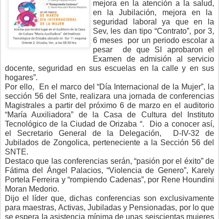
mejora en la atención a la salud,
en la Jubilación, mejora en la
seguridad laboral ya que en la
Sev, les dan tipo “Contrato”, por 3,
6 meses
por un periodo escolar a
pesar
de que SI aprobaron el
Examen de admisión al servicio
docente, seguridad en sus escuelas en la calle y en sus
hogares”.
Por ello,
En el marco del “Día Internacional de la Mujer”, la
sección 56 del Snte, realizara una jornada de conferencias
Magistrales a partir del próximo 6 de marzo en el auditorio
“María Auxiliadora” de la Casa de Cultura del Instituto
Tecnológico de la Ciudad de Orizaba “.
Dio a conocer así,
el Secretario General de la Delegación,
D-IV-32 de
Jubilados de Zongolica, perteneciente a la Sección 56 del
SNTE.
Destaco que las conferencias serán, “pasión por el éxito” de
Fátima del Ángel Palacios, “Violencia de Genero”, Karely
Portela Ferreira y “rompiendo Cadenas”, por Rene Houndini
Moran Medorio.
Dijo el líder que, dichas conferencias son exclusivamente
para maestras, Activas, Jubiladas y Pensionadas, por lo que
se espera la asistencia mínima de unas seiscientas mujeres