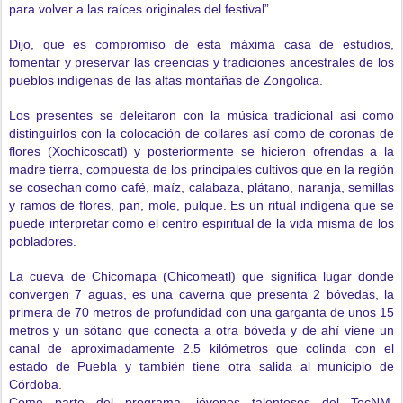
para volver a las raíces originales del festival”.
Dijo, que es compromiso de esta máxima casa de estudios,
fomentar y preservar las creencias y tradiciones ancestrales de los
pueblos indígenas de las altas montañas de Zongolica.
Los presentes se deleitaron con la música tradicional asi como
distinguirlos con la colocación de collares así como de coronas de
flores (Xochicoscatl) y posteriormente se hicieron ofrendas a la
madre tierra, compuesta de los principales cultivos que en la región
se cosechan como café, maíz, calabaza, plátano, naranja, semillas
y ramos de flores, pan, mole, pulque. Es un ritual indígena que se
puede interpretar como el centro espiritual de la vida misma de los
pobladores.
La cueva de Chicomapa (Chicomeatl) que significa lugar donde
convergen 7 aguas, es una caverna que presenta 2 bóvedas, la
primera de 70 metros de profundidad con una garganta de unos 15
metros y un sótano que conecta a otra bóveda y de ahí viene un
canal de aproximadamente 2.5 kilómetros que colinda con el
estado de Puebla y también tiene otra salida al municipio de
Córdoba.
Como parte del programa, jóvenes talentosos del TecNM,