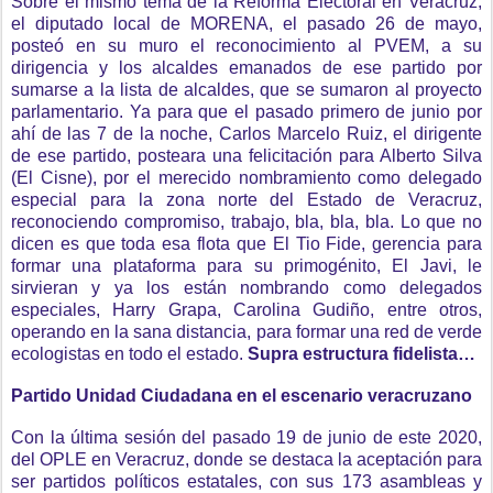
Sobre el mismo tema de la Reforma Electoral en Veracruz,
el diputado local de MORENA, el pasado 26 de mayo,
posteó en su muro el reconocimiento al PVEM, a su
dirigencia y los alcaldes emanados de ese partido por
sumarse a la lista de alcaldes, que se sumaron al proyecto
parlamentario. Ya para que el pasado primero de junio por
ahí de las 7 de la noche, Carlos Marcelo Ruiz, el dirigente
de ese partido, posteara una felicitación para Alberto Silva
(El Cisne), por el merecido nombramiento como delegado
especial para la zona norte del Estado de Veracruz,
reconociendo compromiso, trabajo, bla, bla, bla. Lo que no
dicen es que toda esa flota que El Tio Fide, gerencia para
formar una plataforma para su primogénito, El Javi, le
sirvieran y ya los están nombrando como delegados
especiales, Harry Grapa, Carolina Gudiño, entre otros,
operando en la sana distancia, para formar una red de verde
ecologistas en todo el estado.
Supra estructura fidelista…
Partido Unidad Ciudadana en el escenario veracruzano
Con la última sesión del pasado 19 de junio de este 2020,
del OPLE en Veracruz, donde se destaca la aceptación para
ser partidos políticos estatales, con sus 173 asambleas y