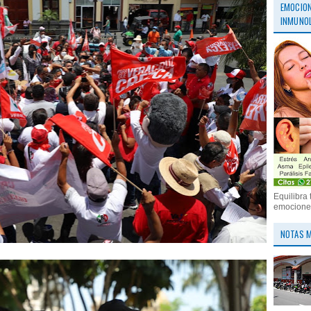
EMOCION
INMUNOL
Equilibra 
emociones
NOTAS M