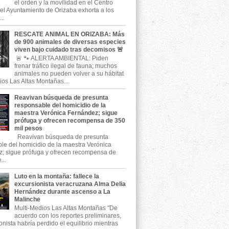
el orden y la movilidad en el Centro
, el Ayuntamiento de Orizaba exhorta a los
..
RESCATE ANIMAL EN ORIZABA: Más
de 900 animales de diversas especies
viven bajo cuidado tras decomisos 🚨
🚨 🐾 ALERTA AMBIENTAL: Piden
frenar tráfico ilegal de fauna; muchos
animales no pueden volver a su hábitat
ios Las Altas Montañas...
Reavivan búsqueda de presunta
responsable del homicidio de la
maestra Verónica Fernández; sigue
prófuga y ofrecen recompensa de 350
mil pesos
Reavivan búsqueda de presunta
le del homicidio de la maestra Verónica
; sigue prófuga y ofrecen recompensa de
...
Luto en la montaña: fallece la
excursionista veracruzana Alma Delia
Hernández durante ascenso a La
Malinche
Multi-Medios Las Altas Montañas "De
acuerdo con los reportes preliminares,
onista habría perdido el equilibrio mientras