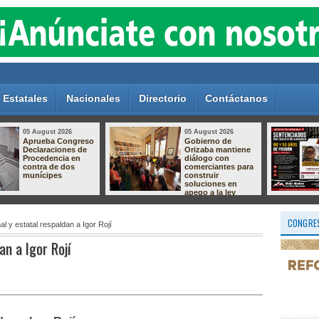
Estatales
Nacionales
Directorio
Contáctanos
05 August 2026
05 August 2026
Dan hasta 60 años
Crece el
de prisión a dos
descontento por el
responsables de
relleno sanitario de
secuestro
Nogales; vecinos
agravado en
preparan protesta
Pánuco
por presuntas
afectaciones
ambientales
CONGRES
al y estatal respaldan a Igor Rojí
an a Igor Rojí