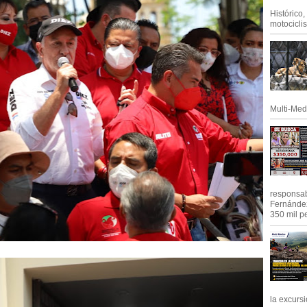
Histórico
motociclis.
Multi-Med
responsab
Fernández
350 mil pe
la excursi