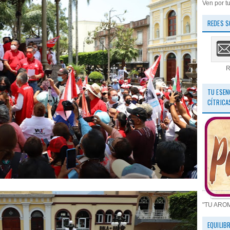
Ven por tu
REDES S
R
TU ESEN
CÍTRICA
"TU ARO
EQUILIB