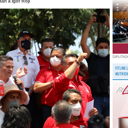
dan a Igor Rojí
DIPUTAD
FITLINE
NUTRICI