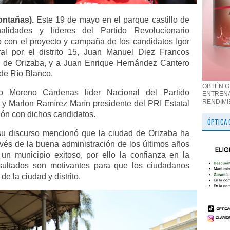
ontañas).
Este 19 de mayo en el parque castillo de
alidades y líderes del Partido Revolucionario
yo con el proyecto y campaña de los candidatos Igor
ral por el distrito 15, Juan Manuel Diez Francos
l de Orizaba, y a Juan Enrique Hernández Cantero
 de Río Blanco.
OBTÉN G
o Moreno Cárdenas líder Nacional del Partido
ENTRENA
RENDIMI
) y Marlon Ramírez Marín presidente del PRI Estatal
ción con dichos candidatos.
ÓPTICA 
u discurso mencionó que la ciudad de Orizaba ha
avés de la buena administración de los últimos años
n municipio exitoso, por ello la confianza en la
resultados son motivantes para que los ciudadanos
de la ciudad y distrito.