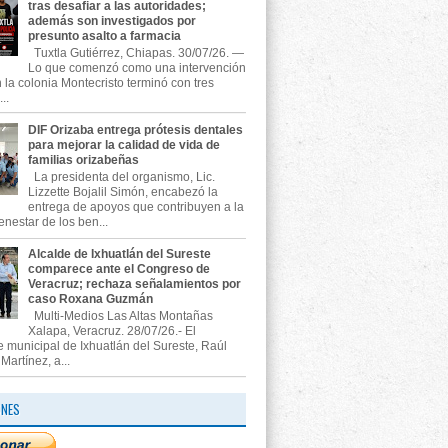
tras desafiar a las autoridades;
además son investigados por
presunto asalto a farmacia
Tuxtla Gutiérrez, Chiapas. 30/07/26. —
Lo que comenzó como una intervención
n la colonia Montecristo terminó con tres
..
DIF Orizaba entrega prótesis dentales
para mejorar la calidad de vida de
familias orizabeñas
La presidenta del organismo, Lic.
Lizzette Bojalil Simón, encabezó la
entrega de apoyos que contribuyen a la
enestar de los ben...
Alcalde de Ixhuatlán del Sureste
comparece ante el Congreso de
Veracruz; rechaza señalamientos por
caso Roxana Guzmán
Multi-Medios Las Altas Montañas
Xalapa, Veracruz. 28/07/26.- El
e municipal de Ixhuatlán del Sureste, Raúl
artínez, a...
ONES