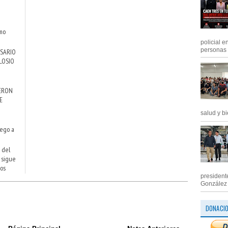
smo
policial e
personas .
RSARIO
LOSIO
IERON
E
salud y bi
pego a
 del
 sigue
sos
president
González M
DONACI