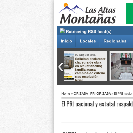
Retrieving RSS feed(s)
Inicio
Locales
Regionales
05 August 2026
05 August 2026
Aprueba Congreso
Gobierno de
Declaraciones de
Orizaba mantiene
Procedencia en
diálogo con
contra de dos
comerciantes para
munícipes
construir
soluciones en
apego a la ley
Home
»
ORIZABA
,
PRI ORIZABA
» El PRI nacion
El PRI nacional y estatal respald