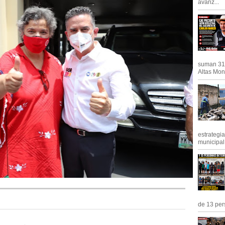
avanz...
suman 31 
Altas Mont
estrategi
municipal y
de 13 pers