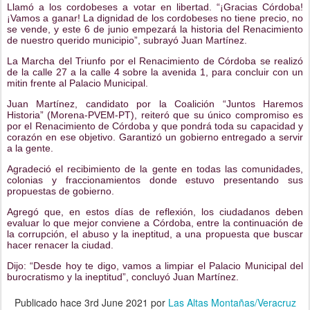
Llamó a los cordobeses a votar en libertad. “¡Gracias Córdoba!
¡Vamos a ganar! La dignidad de los cordobeses no tiene precio, no
se vende, y este 6 de junio empezará la historia del Renacimiento
de nuestro querido municipio”, subrayó Juan Martínez.
La Marcha del Triunfo por el Renacimiento de Córdoba se realizó
de la calle 27 a la calle 4 sobre la avenida 1, para concluir con un
mitin frente al Palacio Municipal.
Juan Martínez, candidato por la Coalición “Juntos Haremos
Historia” (Morena-PVEM-PT), reiteró que su único compromiso es
por el Renacimiento de Córdoba y que pondrá toda su capacidad y
corazón en ese objetivo. Garantizó un gobierno entregado a servir
a la gente.
Agradeció el recibimiento de la gente en todas las comunidades,
colonias y fraccionamientos donde estuvo presentando sus
propuestas de gobierno.
Agregó que, en estos días de reflexión, los ciudadanos deben
evaluar lo que mejor conviene a Córdoba, entre la continuación de
la corrupción, el abuso y la ineptitud, a una propuesta que buscar
hacer renacer la ciudad.
Dijo: “Desde hoy te digo, vamos a limpiar el Palacio Municipal del
burocratismo y la ineptitud”, concluyó Juan Martínez.
Publicado hace
3rd June 2021
por
Las Altas Montañas/Veracruz