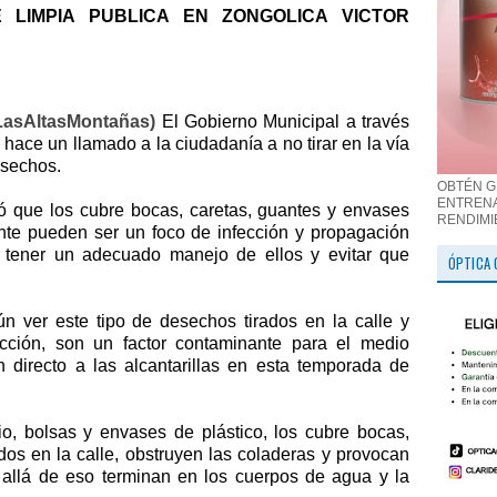
 LIMPIA PUBLICA EN
ZONGOLICA VICTOR
(LasAltasMontañas)
El Gobierno Municipal a través
 hace un llamado a la ciudadanía a no tirar en la vía
esechos.
OBTÉN G
ENTRENA
ó que los cubre bocas, caretas, guantes y envases
RENDIMI
tante pueden ser un foco de infección y propagación
te tener un adecuado manejo de ellos y evitar que
ÓPTICA 
 ver este tipo de desechos tirados en la calle y
ción, son un factor contaminante para el medio
 directo a las alcantarillas en esta temporada de
io, bolsas y envases de plástico, los cubre bocas,
dos en la calle, obstruyen las coladeras y provocan
allá de eso terminan en los cuerpos de agua y la