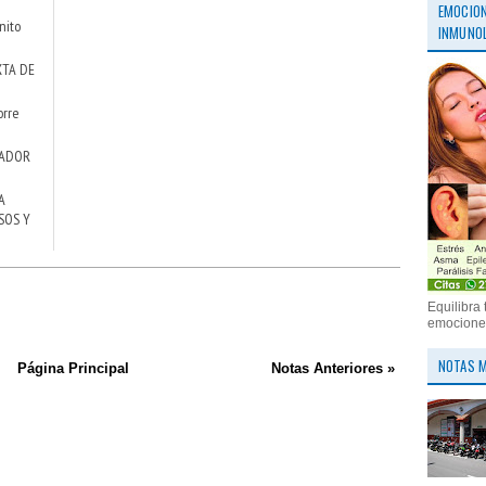
EMOCION
nito
INMUNOL
XTA DE
orre
NADOR
A
SOS Y
Equilibra 
emociones
NOTAS M
Página Principal
Notas Anteriores »