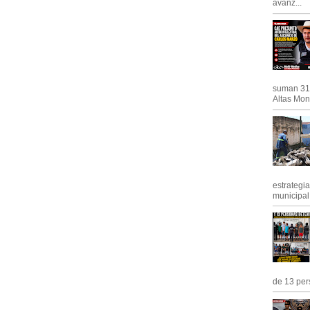
avanz...
suman 31 
Altas Mont
estrategi
municipal y
de 13 pers