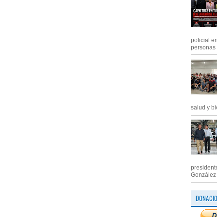
policial e
personas .
salud y bi
president
González M
DONACI