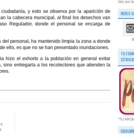
Ven por tu
 ciudadanía, y esto se observa por la aparición de
REDES S
an la cabecera municipal, al final los desechos van
aso Regulador, donde el personal se encarga de
R
os del personal, ha mantenido limpia la zona a donde
 de ello, es que no se han presentado inundaciones.
TU ESEN
ia hizo el exhorto a la población en general evitar
CÍTRICA
a, sino entregarla a los recolectores que atienden la
ores.
"TU ARO
s;
s
EQUILIB