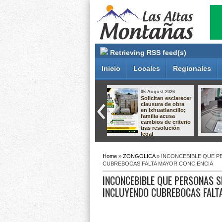
Retrieving RSS feed(s)
Inicio
Locales
Regionales
05 August 2026
05 August 2026
Aprueba Congreso
Gobierno de
Declaraciones de
Orizaba mantiene
Procedencia en
diálogo con
contra de dos
comerciantes para
munícipes
construir
soluciones en
apego a la ley
Home
»
ZONGOLICA
» INCONCEBIBLE QUE P
CUBREBOCAS FALTA MAYOR CONCIENCIA
INCONCEBIBLE QUE PERSONAS S
INCLUYENDO CUBREBOCAS FALT