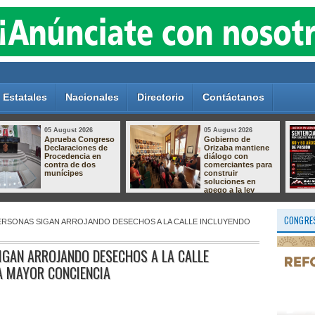
Estatales
Nacionales
Directorio
Contáctanos
05 August 2026
05 August 2026
Dan hasta 60 años
Crece el
de prisión a dos
descontento por el
responsables de
relleno sanitario de
secuestro
Nogales; vecinos
agravado en
preparan protesta
Pánuco
por presuntas
afectaciones
ambientales
CONGRES
ERSONAS SIGAN ARROJANDO DESECHOS A LA CALLE INCLUYENDO
IGAN ARROJANDO DESECHOS A LA CALLE
A MAYOR CONCIENCIA