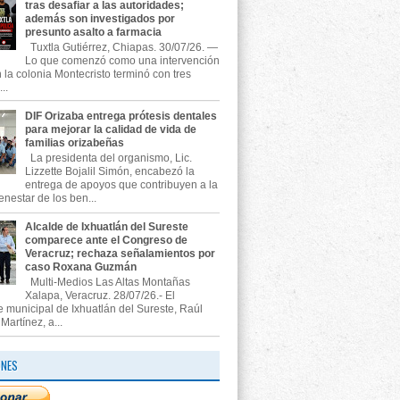
tras desafiar a las autoridades;
además son investigados por
presunto asalto a farmacia
Tuxtla Gutiérrez, Chiapas. 30/07/26. —
Lo que comenzó como una intervención
n la colonia Montecristo terminó con tres
..
DIF Orizaba entrega prótesis dentales
para mejorar la calidad de vida de
familias orizabeñas
La presidenta del organismo, Lic.
Lizzette Bojalil Simón, encabezó la
entrega de apoyos que contribuyen a la
enestar de los ben...
Alcalde de Ixhuatlán del Sureste
comparece ante el Congreso de
Veracruz; rechaza señalamientos por
caso Roxana Guzmán
Multi-Medios Las Altas Montañas
Xalapa, Veracruz. 28/07/26.- El
e municipal de Ixhuatlán del Sureste, Raúl
artínez, a...
ONES