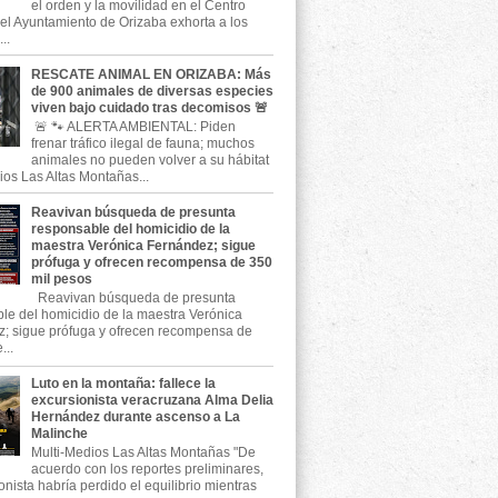
el orden y la movilidad en el Centro
, el Ayuntamiento de Orizaba exhorta a los
..
RESCATE ANIMAL EN ORIZABA: Más
de 900 animales de diversas especies
viven bajo cuidado tras decomisos 🚨
🚨 🐾 ALERTA AMBIENTAL: Piden
frenar tráfico ilegal de fauna; muchos
animales no pueden volver a su hábitat
ios Las Altas Montañas...
Reavivan búsqueda de presunta
responsable del homicidio de la
maestra Verónica Fernández; sigue
prófuga y ofrecen recompensa de 350
mil pesos
Reavivan búsqueda de presunta
le del homicidio de la maestra Verónica
; sigue prófuga y ofrecen recompensa de
...
Luto en la montaña: fallece la
excursionista veracruzana Alma Delia
Hernández durante ascenso a La
Malinche
Multi-Medios Las Altas Montañas "De
acuerdo con los reportes preliminares,
onista habría perdido el equilibrio mientras