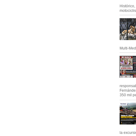
Histórico
motociclis.
Multi-Med
responsab
Fernández
350 mil pe
la excursi