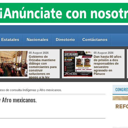
Estatales
Nacionales
Directorio
Contáctanos
05 August 2026
05 August 2026
Crece el
Aprende a crear la
descontento por el
magia de nuestras
relleno sanitario de
tradiciones!
Nogales; vecinos
preparan protesta
por presuntas
afectaciones
ambientales
CONGRES
eso de consulta Indígenas y Afro mexicanos.
y Afro mexicanos.