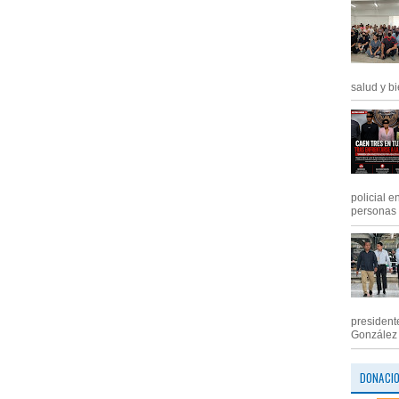
salud y bi
policial e
personas .
president
González M
DONACI