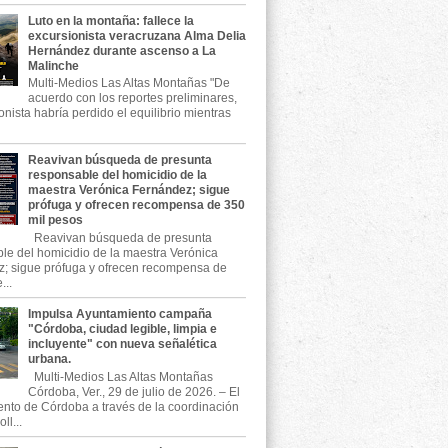
Luto en la montaña: fallece la
excursionista veracruzana Alma Delia
Hernández durante ascenso a La
Malinche
Multi-Medios Las Altas Montañas "De
acuerdo con los reportes preliminares,
onista habría perdido el equilibrio mientras
Reavivan búsqueda de presunta
responsable del homicidio de la
maestra Verónica Fernández; sigue
prófuga y ofrecen recompensa de 350
mil pesos
Reavivan búsqueda de presunta
le del homicidio de la maestra Verónica
; sigue prófuga y ofrecen recompensa de
...
Impulsa Ayuntamiento campaña
"Córdoba, ciudad legible, limpia e
incluyente" con nueva señalética
urbana.
Multi-Medios Las Altas Montañas
Córdoba, Ver., 29 de julio de 2026. – El
nto de Córdoba a través de la coordinación
ll...