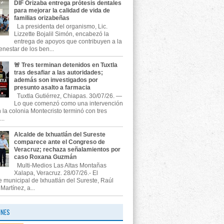
DIF Orizaba entrega prótesis dentales
para mejorar la calidad de vida de
familias orizabeñas
La presidenta del organismo, Lic.
Lizzette Bojalil Simón, encabezó la
entrega de apoyos que contribuyen a la
enestar de los ben...
🚨 Tres terminan detenidos en Tuxtla
tras desafiar a las autoridades;
además son investigados por
presunto asalto a farmacia
Tuxtla Gutiérrez, Chiapas. 30/07/26. —
Lo que comenzó como una intervención
n la colonia Montecristo terminó con tres
..
Alcalde de Ixhuatlán del Sureste
comparece ante el Congreso de
Veracruz; rechaza señalamientos por
caso Roxana Guzmán
Multi-Medios Las Altas Montañas
Xalapa, Veracruz. 28/07/26.- El
e municipal de Ixhuatlán del Sureste, Raúl
artínez, a...
ONES