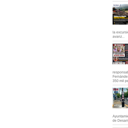
la excursi
avanz...
responsab
Fernández
350 mil pe
Ayuntamie
de Desarro