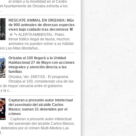
el orden y la movilidad en el Centro
, el Ayuntamiento de Orizaba exhorta a los
..
RESCATE ANIMAL EN ORIZABA: Más
de 900 animales de diversas especies
viven bajo cuidado tras decomisos 🚨
🚨 🐾 ALERTA AMBIENTAL: Piden
frenar tráfico ilegal de fauna; muchos
animales no pueden volver a su hábitat
ios Las Altas Montañas...
Orizaba al 100 llegará a la Unidad
Habitacional 27 de Mayo con acciones
integrales y atención directa a las
familias
Orizaba, Ver. 29/07/26.- El programa
Orizaba al 100, considerado una de las
as de mayor cercanía entre el gobierno
 la c...
Capturan a presunto autor intelectual
del asesinato del alcalde Carlos
Manzo; suman 31 detenidos por el
crimen
Capturan a presunto autor intelectual
del asesinato del alcalde Carlos Manzo;
detenidos por el crimen Multi-Medios Las
...