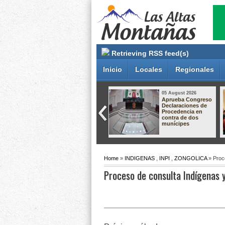
Retrieving RSS feed(s)
Inicio
Locales
Regionales
05 August 2026
05 August 2026
Gobierno de
Dan hasta 60 años
Orizaba mantiene
de prisión a dos
diálogo con
responsables de
comerciantes para
secuestro
construir
agravado en
soluciones en
Pánuco
apego a la ley
Home
»
INDIGENAS
,
INPI
,
ZONGOLICA
» Proc
Proceso de consulta Indígenas 