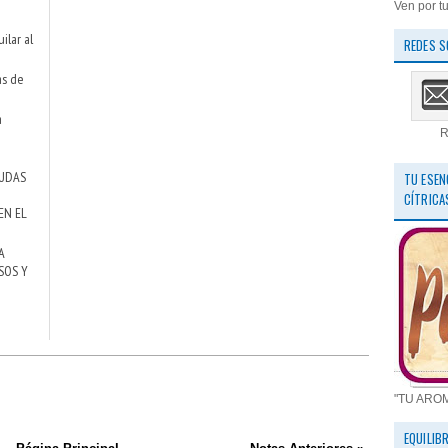
Ven por tu
ilar al
REDES S
as de
a
R
DUDAS
TU ESEN
CÍTRICA
EN EL
A
SOS Y
"TU ARO
EQUILIB