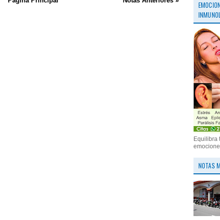
Página Principal
Notas Anteriores »
EMOCION
INMUNOL
Equilibra 
emociones
NOTAS M