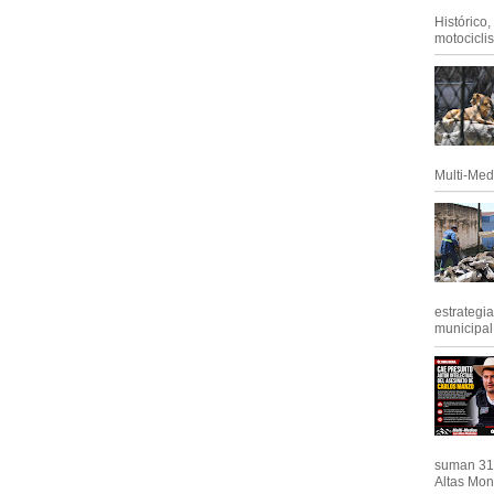
Histórico
motociclis.
Multi-Med
estrategi
municipal y
suman 31 
Altas Mont