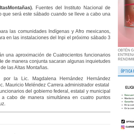
ltasMontañas).
Fuentes del Instituto Nacional de
ro que será este sábado cuando se lleve a cabo una
para las comunidades Indígenas y Afro mexicanos,
ara en las instalaciones del Inpi el próximo sábado 3
OBTÉN G
irán una aproximación de Cuatrocientos funcionarios
ENTRENA
RENDIMI
de de manera conjunta sacaran algunas inquietudes
 de las Altas Montañas.
ÓPTICA 
da por la Lic. Magdalena Hernández Hernández
ic. Mauricio Meléndez Carrera administrador estatal
uncionarios del gobierno federal, estatal y municipal
a a cabo de manera simultánea en cuatro puntos
uz.