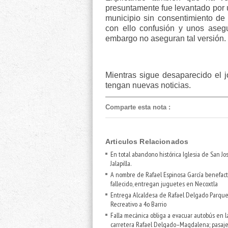
presuntamente fue levantado por u
municipio sin consentimiento de 
con ello confusión y unos aseg
embargo no aseguran tal versión.
Mientras sigue desaparecido el 
tengan nuevas noticias.
Comparte esta nota
:
Articulos Relacionados
En total abandono histórica Iglesia de San Jos
Jalapilla.
A nombre de Rafael Espinosa García benefact
fallecido, entregan juguetes en Necoxtla
Entrega Alcaldesa de Rafael Delgado Parqu
Recreativo a 4o Barrio
Falla mecánica obliga a evacuar autobús en l
carretera Rafael Delgado–Magdalena; pasaje