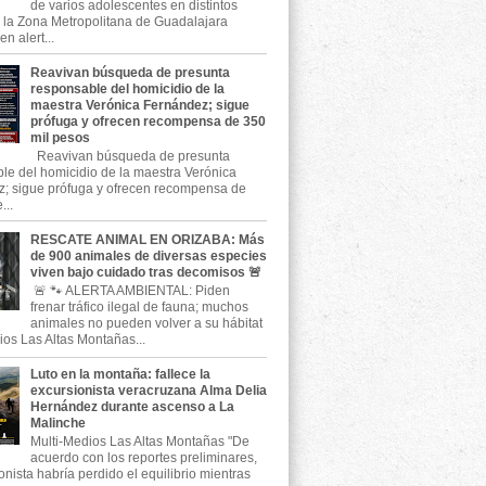
de varios adolescentes en distintos
 la Zona Metropolitana de Guadalajara
n alert...
Reavivan búsqueda de presunta
responsable del homicidio de la
maestra Verónica Fernández; sigue
prófuga y ofrecen recompensa de 350
mil pesos
Reavivan búsqueda de presunta
le del homicidio de la maestra Verónica
; sigue prófuga y ofrecen recompensa de
...
RESCATE ANIMAL EN ORIZABA: Más
de 900 animales de diversas especies
viven bajo cuidado tras decomisos 🚨
🚨 🐾 ALERTA AMBIENTAL: Piden
frenar tráfico ilegal de fauna; muchos
animales no pueden volver a su hábitat
ios Las Altas Montañas...
Luto en la montaña: fallece la
excursionista veracruzana Alma Delia
Hernández durante ascenso a La
Malinche
Multi-Medios Las Altas Montañas "De
acuerdo con los reportes preliminares,
onista habría perdido el equilibrio mientras