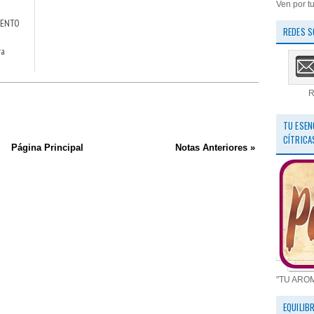
Ven por tu
IENTO
REDES S
ra
R
TU ESEN
CÍTRICA
Página Principal
Notas Anteriores »
"TU ARO
EQUILIB