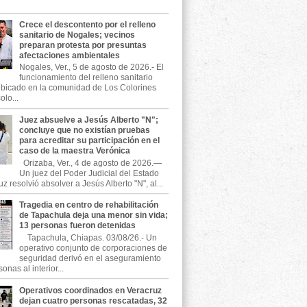
Crece el descontento por el relleno
sanitario de Nogales; vecinos
preparan protesta por presuntas
afectaciones ambientales
Nogales, Ver., 5 de agosto de 2026.- El
funcionamiento del relleno sanitario
ubicado en la comunidad de Los Colorines
olo...
Juez absuelve a Jesús Alberto "N";
concluye que no existían pruebas
para acreditar su participación en el
caso de la maestra Verónica
Orizaba, Ver., 4 de agosto de 2026.—
Un juez del Poder Judicial del Estado
z resolvió absolver a Jesús Alberto "N", al...
Tragedia en centro de rehabilitación
de Tapachula deja una menor sin vida;
13 personas fueron detenidas
Tapachula, Chiapas. 03/08/26.- Un
operativo conjunto de corporaciones de
seguridad derivó en el aseguramiento
onas al interior...
Operativos coordinados en Veracruz
dejan cuatro personas rescatadas, 32