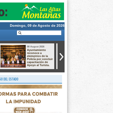
Domingo, 09 de Agosto de 2026
08 August 2026
08 August 2026
Autoridades
Fortín iniciará
municipales
obras de
analizan próxima
electrificación y
obra con
drenaje pluvial. Por
habitantes de
más de 5 mdp.
Monte Blanco.
O DEL ESTADO