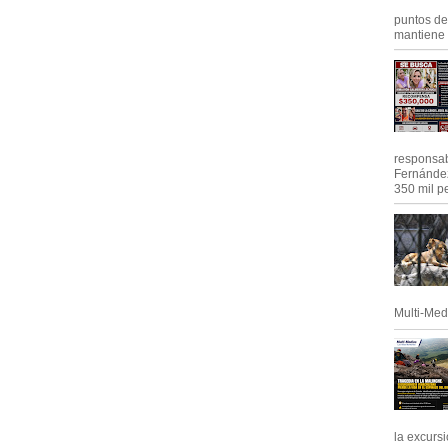
puntos de
mantiene e
responsab
Fernández
350 mil pe
Multi-Med
la excursi