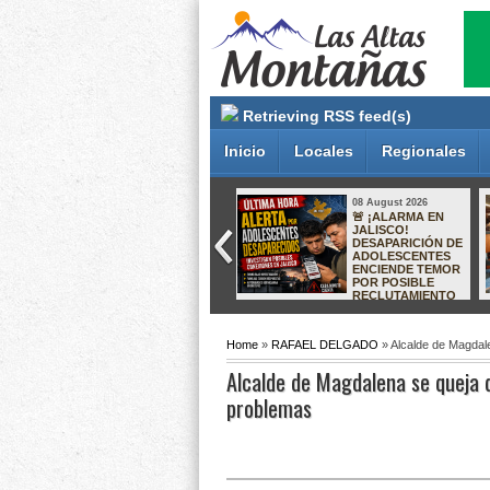
Retrieving RSS feed(s)
Inicio
Locales
Regionales
08 August 2026
08 August 2026
FORTALECE
ARRANCA
POLICÍA DE
REHABILITACIÓN
IXTACZOQUITLÁN
DE CALLES EN LA
PREVENCIÓN DE
UNIDAD
LA EXTORSIÓN
HABITACIONAL
TELEFÓNICA EN
POTRERILLO 3
EL SECTOR
EMPRESARIAL
Home
»
RAFAEL DELGADO
» Alcalde de Magdale
Alcalde de Magdalena se queja d
problemas