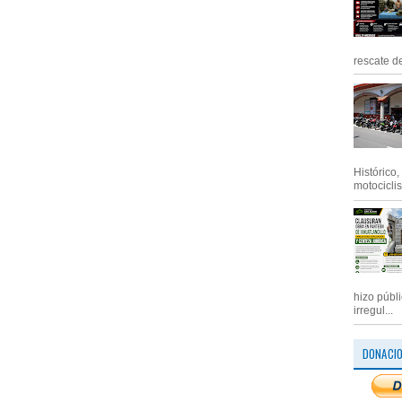
rescate de
Histórico
motociclis.
hizo públ
irregul...
DONACI