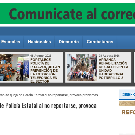
Estatales
Nacionales
Directorio
Contáctanos
08 August 2026
08 August 2026
Ayuntamiento
Presentan libro
reconoce a
con enfoque en el
elementos de la
fortalecimiento de
Policía por concluir
la igualdad
capacitación de
sustantiva en los
Apoyo al Turista.
municipios
CONGRES
na se queja de Policía Estatal al no reportarse, provoca problemas
e Policía Estatal al no reportarse, provoca