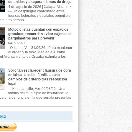
detenidos y aseguramientos de droga
4 de agosto de 2026 | Xalapa, Veracruz.
— Un despliegue coordinado entre
fuerzas federales y estatales permitió el
 cuatro person...
Motociclistas cuentan con espacios
gratuitos; recuerdan evitar cajones de
parquímetros para prevenir
sanciones
Orizaba, Ver. 31/06/26.- Para mantener
el orden y la movilidad en el Centro
, el Ayuntamiento de Orizaba exhorta a los
..
Solicitan esclarecer clausura de obra
en Ixhuatlancillo; familia acusa
cambios de criterio tras resolución
legal
Ixhuatlancillo, Ver. 05/08/26.- Una
familia del municipio de Ixhuatlancillo
ica una denuncia en la que señala presuntas
ONES