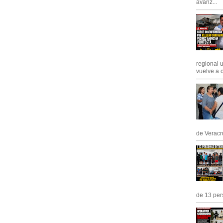
avanz...
regional 
vuelve a c
de Veracru
de 13 pers