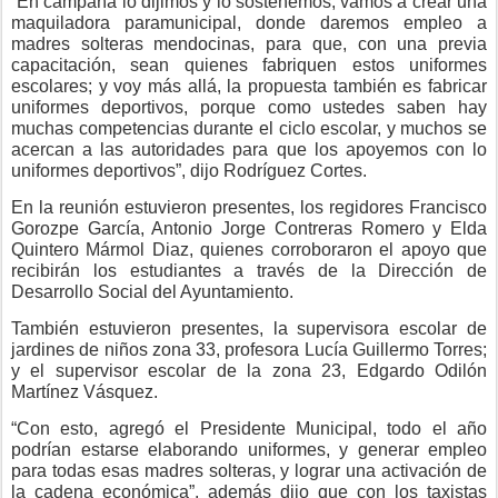
“En campaña lo dijimos y lo sostenemos, vamos a crear una
maquiladora paramunicipal, donde daremos empleo a
madres solteras mendocinas, para que, con una previa
capacitación, sean quienes fabriquen estos uniformes
escolares; y voy más allá, la propuesta también es fabricar
uniformes deportivos, porque como ustedes saben hay
muchas competencias durante el ciclo escolar, y muchos se
acercan a las autoridades para que los apoyemos con lo
uniformes deportivos”, dijo Rodríguez Cortes.
En la reunión estuvieron presentes, los regidores Francisco
Gorozpe García, Antonio Jorge Contreras Romero y Elda
Quintero Mármol Diaz, quienes corroboraron el apoyo que
recibirán los estudiantes a través de la Dirección de
Desarrollo Social del Ayuntamiento.
También estuvieron presentes, la supervisora escolar de
jardines de niños zona 33, profesora Lucía Guillermo Torres;
y el supervisor escolar de la zona 23, Edgardo Odilón
Martínez Vásquez.
“Con esto, agregó el Presidente Municipal, todo el año
podrían estarse elaborando uniformes, y generar empleo
para todas esas madres solteras, y lograr una activación de
la cadena económica”, además dijo que con los taxistas