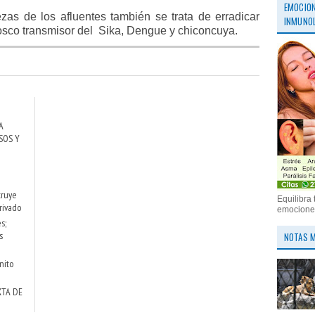
EMOCION
as de los afluentes también se trata de erradicar
INMUNOL
osco transmisor del
Sika, Dengue y chiconcuya.
A
SOS Y
truye
Equilibra 
rivado
emociones
s;
s
NOTAS M
nito
XTA DE