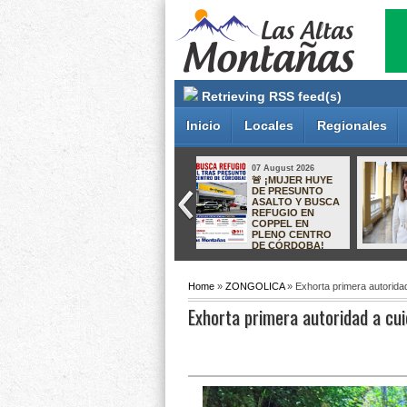
Retrieving RSS feed(s)
Inicio
Locales
Regionales
07 August 2026
07 August 2026
ORIZABA SE
¡RECUPERAN
CONSOLIDA
INMUEBLE EN
COMO MODELO
XALAPA! FISCALÍA
NACIONAL:
RESTITUYE
ALCALDESA DE
PROPIEDAD A
JALISCO VIENE A
VÍCTIMAS DEL
CONOCER SU
LLAMADO
EXPERIENCIA
“CÁRTEL INMOBILIARIO”
Home
»
ZONGOLICA
» Exhorta primera autoridad
Exhorta primera autoridad a cui