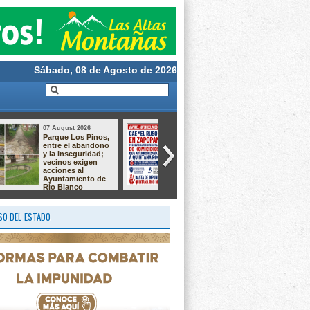
Sábado, 08 de Agosto de 2026
07 August 2026
06 August 2026
DIF La Perla se
Río Blanco
suma a iniciativa
impulsa el
para fortalecer la
autoempleo con
atención e
talleres de
inclusión de
sublimación,
personas con
alaciados y
autismo
chocolatería
O DEL ESTADO