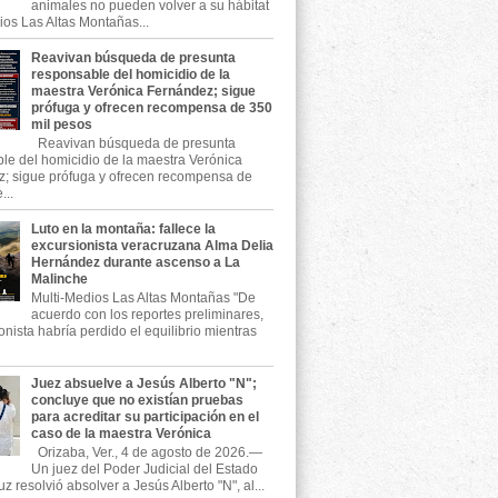
animales no pueden volver a su hábitat
ios Las Altas Montañas...
Reavivan búsqueda de presunta
responsable del homicidio de la
maestra Verónica Fernández; sigue
prófuga y ofrecen recompensa de 350
mil pesos
Reavivan búsqueda de presunta
le del homicidio de la maestra Verónica
; sigue prófuga y ofrecen recompensa de
...
Luto en la montaña: fallece la
excursionista veracruzana Alma Delia
Hernández durante ascenso a La
Malinche
Multi-Medios Las Altas Montañas "De
acuerdo con los reportes preliminares,
onista habría perdido el equilibrio mientras
Juez absuelve a Jesús Alberto "N";
concluye que no existían pruebas
para acreditar su participación en el
caso de la maestra Verónica
Orizaba, Ver., 4 de agosto de 2026.—
Un juez del Poder Judicial del Estado
z resolvió absolver a Jesús Alberto "N", al...