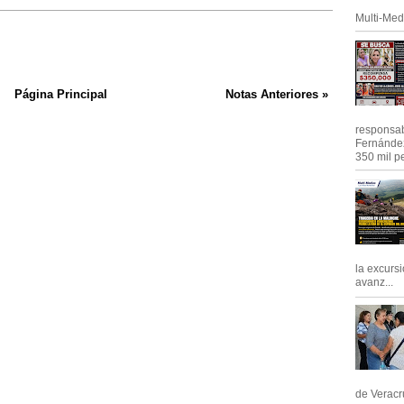
Multi-Med
Página Principal
Notas Anteriores »
responsab
Fernández
350 mil pe
la excursi
avanz...
de Veracru