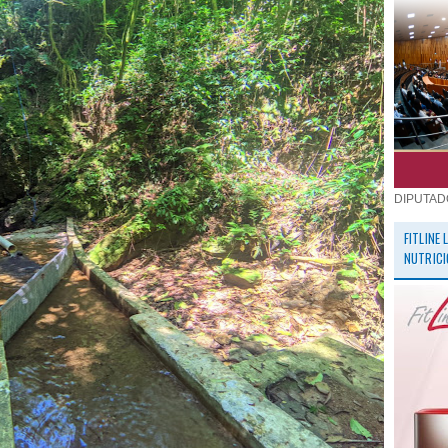
DIPUTAD
FITLINE
NUTRICI