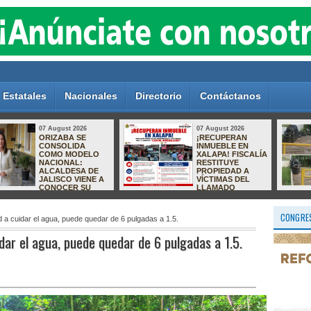
Estatales
Nacionales
Directorio
Contáctanos
07 August 2026
07 August 2026
Parque Los Pinos,
Golpe al crimen
entre el abandono
organizado:
y la inseguridad;
capturan en
vecinos exigen
Zapopan a
acciones al
presunto operador
Ayuntamiento de
ligado a
Río Blanco
homicidios en
Quintana Roo
CONGRES
 a cuidar el agua, puede quedar de 6 pulgadas a 1.5.
dar el agua, puede quedar de 6 pulgadas a 1.5.