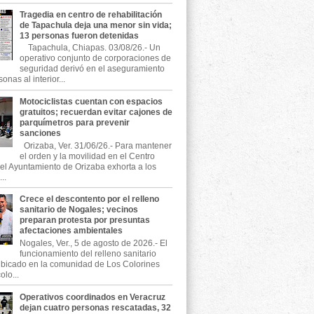
Tragedia en centro de rehabilitación
de Tapachula deja una menor sin vida;
13 personas fueron detenidas
Tapachula, Chiapas. 03/08/26.- Un
operativo conjunto de corporaciones de
seguridad derivó en el aseguramiento
onas al interior...
Motociclistas cuentan con espacios
gratuitos; recuerdan evitar cajones de
parquímetros para prevenir
sanciones
Orizaba, Ver. 31/06/26.- Para mantener
el orden y la movilidad en el Centro
, el Ayuntamiento de Orizaba exhorta a los
..
Crece el descontento por el relleno
sanitario de Nogales; vecinos
preparan protesta por presuntas
afectaciones ambientales
Nogales, Ver., 5 de agosto de 2026.- El
funcionamiento del relleno sanitario
ubicado en la comunidad de Los Colorines
olo...
Operativos coordinados en Veracruz
dejan cuatro personas rescatadas, 32