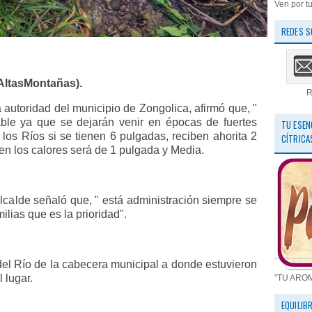
Ven por tu
REDES S
sAltasMontañas).
R
 autoridad del municipio de Zongolica, afirmó que, "
ble ya que se dejarán venir en épocas de fuertes
TU ESEN
e los Ríos si se tienen 6 pulgadas, reciben ahorita 2
CÍTRICA
en los calores será de 1 pulgada y Media.
lcalde señaló que, " está administración siempre se
ilias que es la prioridad".
 del Río de la cabecera municipal a donde estuvieron
 lugar.
"TU ARO
EQUILIB