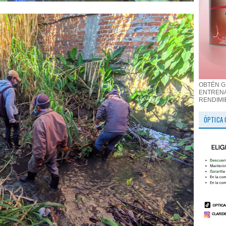
OBTÉN G
ENTRENA
RENDIMI
ÓPTICA 