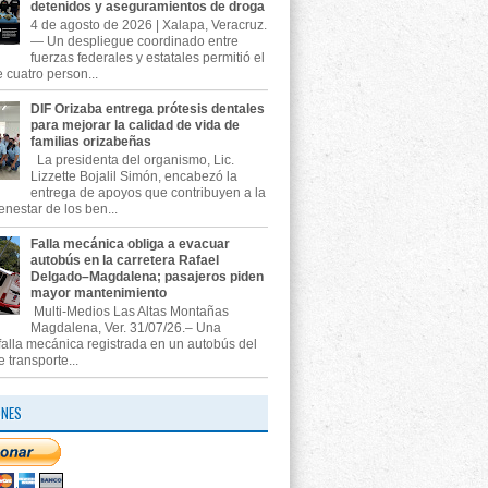
detenidos y aseguramientos de droga
4 de agosto de 2026 | Xalapa, Veracruz.
— Un despliegue coordinado entre
fuerzas federales y estatales permitió el
 cuatro person...
DIF Orizaba entrega prótesis dentales
para mejorar la calidad de vida de
familias orizabeñas
La presidenta del organismo, Lic.
Lizzette Bojalil Simón, encabezó la
entrega de apoyos que contribuyen a la
enestar de los ben...
Falla mecánica obliga a evacuar
autobús en la carretera Rafael
Delgado–Magdalena; pasajeros piden
mayor mantenimiento
Multi-Medios Las Altas Montañas
Magdalena, Ver. 31/07/26.– Una
falla mecánica registrada en un autobús del
e transporte...
ONES