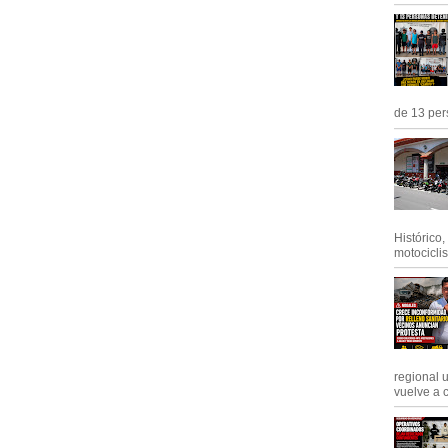
de 13 pers
Histórico
motociclis.
regional 
vuelve a c