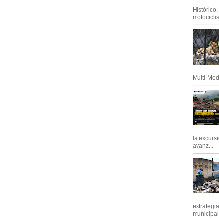
Histórico
motociclis.
Multi-Med
la excursi
avanz...
estrategi
municipal y