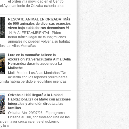
el orden y la movilidad en el Centro
, el Ayuntamiento de Orizaba exhorta a los
..
RESCATE ANIMAL EN ORIZABA: Más
de 900 animales de diversas especies
viven bajo cuidado tras decomisos 🚨
🚨 🐾 ALERTA AMBIENTAL: Piden
frenar tráfico ilegal de fauna; muchos
animales no pueden volver a su hábitat
ios Las Altas Montañas...
Luto en la montaña: fallece la
excursionista veracruzana Alma Delia
Hernández durante ascenso a La
Malinche
Multi-Medios Las Altas Montañas "De
acuerdo con los reportes preliminares,
onista habría perdido el equilibrio mientras
Orizaba al 100 llegará a la Unidad
Habitacional 27 de Mayo con acciones
integrales y atención directa a las
familias
Orizaba, Ver. 29/07/26.- El programa
Orizaba al 100, considerado una de las
as de mayor cercanía entre el gobierno
 la c...