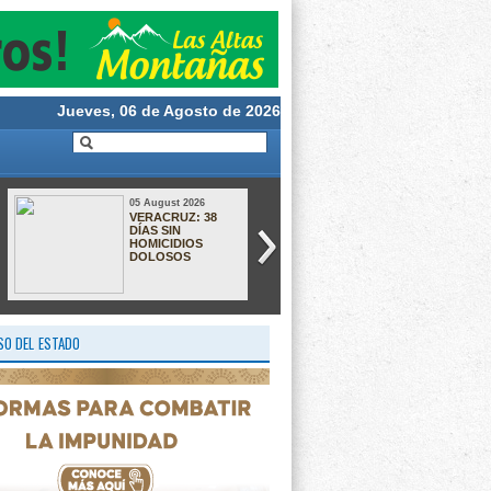
Jueves, 06 de Agosto de 2026
05 August 2026
04 August 2026
Bajo la lluvia,
GOBIERNO
Jesús Alberto
FEDERAL
Caballero regresa a
DESACTIVA 1.7
casa entre
MILLONES DE
aplausos, abrazos
NÚMEROS QUE
y esperanza
NO FUERON
REGISTRADOS
O DEL ESTADO