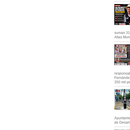
suman 31 
Altas Mont
responsab
Fernández
350 mil pe
Ayuntamie
de Desarro