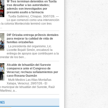
🚨 Tres terminan detenidos en Tuxtla
tras desafiar a las autoridades;
además son investigados por
presunto asalto a farmacia
Tuxtla Gutiérrez, Chiapas. 30/07/26. —
Lo que comenzó como una intervención
n la colonia Montecristo terminó con tres
..
DIF Orizaba entrega prótesis dentales
para mejorar la calidad de vida de
familias orizabeñas
La presidenta del organismo, Lic.
Lizzette Bojalil Simón, encabezó la
entrega de apoyos que contribuyen a la
enestar de los ben...
Alcalde de Ixhuatlán del Sureste
comparece ante el Congreso de
Veracruz; rechaza señalamientos por
caso Roxana Guzmán
Multi-Medios Las Altas Montañas
Xalapa, Veracruz. 28/07/26.- El
e municipal de Ixhuatlán del Sureste, Raúl
artínez, a...
ONES