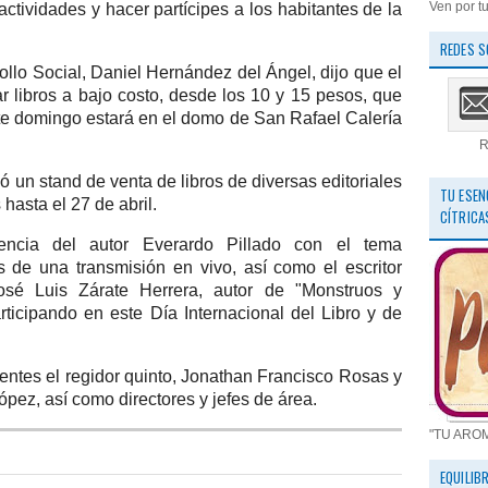
Ven por tu
actividades y hacer partícipes a los habitantes de la
REDES S
rollo Social, Daniel Hernández del Ángel, dijo que el
var libros a bajo costo, desde los 10 y 15 pesos, que
ste domingo estará en el domo de San Rafael Calería
R
 un stand de venta de libros de diversas editoriales
TU ESEN
hasta el 27 de abril.
CÍTRICA
rencia del autor Everardo Pillado con el tema
 de una transmisión en vivo, así como el escritor
osé Luis Zárate Herrera, autor de "Monstruos y
rticipando en este Día Internacional del Libro y de
entes el regidor quinto, Jonathan Francisco Rosas y
López, así como directores y jefes de área.
"TU ARO
EQUILIB