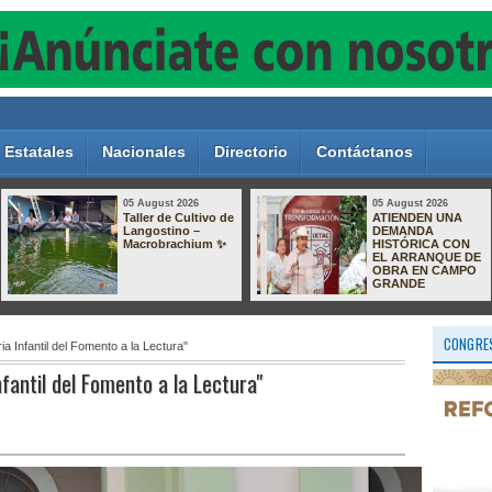
Estatales
Nacionales
Directorio
Contáctanos
05 August 2026
05 August 2026
VERACRUZ: 38
Reavivan
DÍAS SIN
búsqueda de
HOMICIDIOS
presunta
DOLOSOS
responsable del
homicidio de la
maestra Verónica
Fernández; sigue
prófuga y ofrecen recompensa de 350
mil pesos
CONGRES
a Infantil del Fomento a la Lectura"
fantil del Fomento a la Lectura"