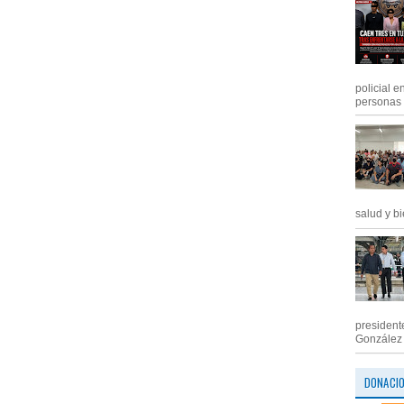
policial e
personas .
salud y bi
president
González M
DONACI