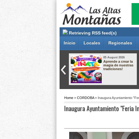
Retrieving RSS feed(s)
Inicio
Locales
Regionales
05 August 2026
05 August 2026
Taller de Cultivo de
ATIENDEN UNA
Langostino –
DEMANDA
Macrobrachium ✨
HISTÓRICA CON
EL ARRANQUE DE
OBRA EN CAMPO
GRANDE
Home
»
CORDOBA
» Inaugura Ayuntamiento "Feri
Inaugura Ayuntamiento "Feria In