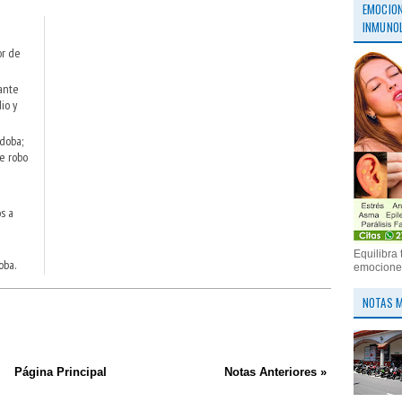
EMOCION
INMUNOL
or de
ante
io y
doba;
e robo
s a
Equilibra 
oba.
emociones
NOTAS M
Página Principal
Notas Anteriores »