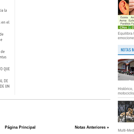
ia la
s en el
 de
Equilibra 
emociones
de
NOTAS M
o de
ntas
TO QUE
AL DE
 DE UN
Histórico
motociclis.
Página Principal
Notas Anteriores »
Multi-Med