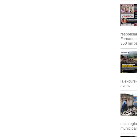
responsab
Fernández
350 mil pe
la excursi
avanz...
estrategi
municipal y