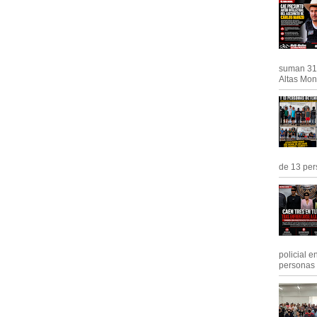
suman 31 
Altas Mont
de 13 pers
policial e
personas .