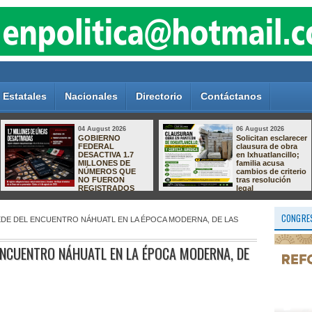
Estatales
Nacionales
Directorio
Contáctanos
04 August 2026
06 August 2026
GOBIERNO
Solicitan esclarecer
FEDERAL
clausura de obra
DESACTIVA 1.7
en Ixhuatlancillo;
MILLONES DE
familia acusa
NÚMEROS QUE
cambios de criterio
NO FUERON
tras resolución
REGISTRADOS
legal
CONGRES
DE DEL ENCUENTRO NÁHUATL EN LA ÉPOCA MODERNA, DE LAS
ENCUENTRO NÁHUATL EN LA ÉPOCA MODERNA, DE