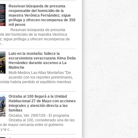
Reavivan búsqueda de presunta
responsable del homicidio de la
maestra Verónica Fernández; sigue
prófuga y ofrecen recompensa de 350
mil pesos
Reavivan búsqueda de presunta
le del homicidio de la maestra Verónica
; sigue prófuga y ofrecen recompensa de
...
Luto en la montaña: fallece la
excursionista veracruzana Alma Delia
Hernández durante ascenso a La
Malinche
Multi-Medios Las Altas Montañas "De
acuerdo con los reportes preliminares,
onista habría perdido el equilibrio mientras
Orizaba al 100 llegará a la Unidad
Habitacional 27 de Mayo con acciones
integrales y atención directa a las
familias
Orizaba, Ver. 29/07/26.- El programa
Orizaba al 100, considerado una de las
as de mayor cercanía entre el gobierno
 la c...