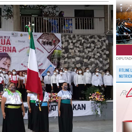
DIPUTAD
FITLINE
NUTRICI