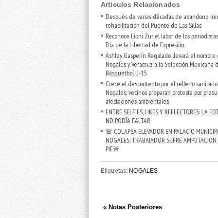
Articulos Relacionados
Después de varias décadas de abandono, inic
rehabilitación del Puente de Las Sillas
Reconoce Libni Zuriel labor de los periodista
Día de la Libertad de Expresión
Ashley Gasperín Regalado llevará el nombre
Nogales y Veracruz a la Selección Mexicana 
Básquetbol U-15
Crece el descontento por el relleno sanitari
Nogales; vecinos preparan protesta por presu
afectaciones ambientales
ENTRE SELFIES, LIKES Y REFLECTORES: LA FO
NO PODÍA FALTAR
🚨 COLAPSA ELEVADOR EN PALACIO MUNICIP
NOGALES; TRABAJADOR SUFRE AMPUTACIÓN
PIE🚨
Etiquetas:
NOGALES
« Notas Posteriores