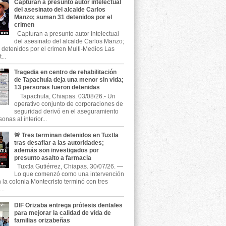
Capturan a presunto autor intelectual
del asesinato del alcalde Carlos
Manzo; suman 31 detenidos por el
crimen
Capturan a presunto autor intelectual
del asesinato del alcalde Carlos Manzo;
detenidos por el crimen Multi-Medios Las
...
Tragedia en centro de rehabilitación
de Tapachula deja una menor sin vida;
13 personas fueron detenidas
Tapachula, Chiapas. 03/08/26.- Un
operativo conjunto de corporaciones de
seguridad derivó en el aseguramiento
onas al interior...
🚨 Tres terminan detenidos en Tuxtla
tras desafiar a las autoridades;
además son investigados por
presunto asalto a farmacia
Tuxtla Gutiérrez, Chiapas. 30/07/26. —
Lo que comenzó como una intervención
n la colonia Montecristo terminó con tres
..
DIF Orizaba entrega prótesis dentales
para mejorar la calidad de vida de
familias orizabeñas