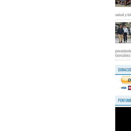
salud y bi
president
González M
DONACI
PERFUME