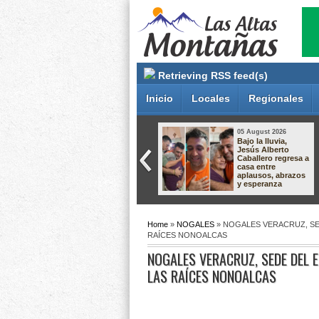
Retrieving RSS feed(s)
Inicio
Locales
Regionales
05 August 2026
05 August 2026
Reavivan
Bajo la lluvia,
búsqueda de
Jesús Alberto
presunta
Caballero regresa a
responsable del
casa entre
homicidio de la
aplausos, abrazos
maestra Verónica
y esperanza
Fernández; sigue
prófuga y ofrecen recompensa de 350
mil pesos
Home
»
NOGALES
» NOGALES VERACRUZ, SE
RAÍCES NONOALCAS
NOGALES VERACRUZ, SEDE DEL 
LAS RAÍCES NONOALCAS