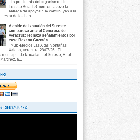
La presidenta del organismo, Lic.
Lizzette Bojalil Simón, encabezó la
entrega de apoyos que contribuyen a la
enestar de los ben...
Alcalde de Ixhuatlán del Sureste
comparece ante el Congreso de
Veracruz; rechaza señalamientos por
caso Roxana Guzmán
Multi-Medios Las Altas Montañas
Xalapa, Veracruz. 28/07/26.- El
e municipal de Ixhuatlán del Sureste, Raúl
artínez, a...
ONES
S "SENSACIONES"