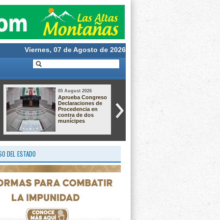
Viernes, 07 de Agosto de 2026
05 August 2026
05 August 2026
Aprueba Congreso
Gobierno de
Declaraciones de
Orizaba mantiene
Procedencia en
diálogo con
contra de dos
comerciantes para
munícipes
construir
soluciones en
apego a la ley
O DEL ESTADO