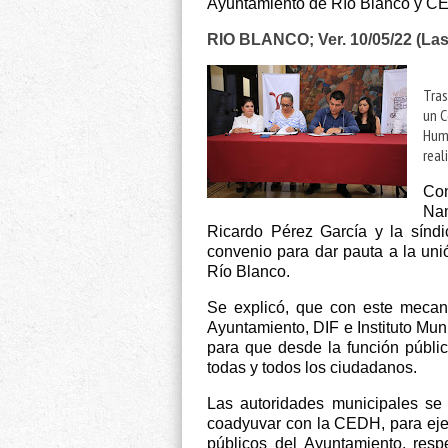
Ayuntamiento de Río Blanco y CE
RIO BLANCO; Ver. 10/05/22 (La
Tras
un C
Huma
real
Con
Nam
Ricardo Pérez García y la síndic
convenio para dar pauta a la unió
Río Blanco.
Se explicó, que con este mecan
Ayuntamiento, DIF e Instituto Mun
para que desde la función públic
todas y todos los ciudadanos.
Las autoridades municipales se 
coadyuvar con la CEDH, para ejer
públicos del Ayuntamiento, res