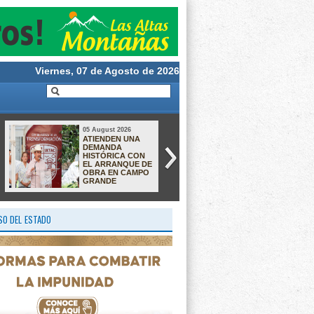
Viernes, 07 de Agosto de 2026
05 August 2026
05 August 2026
Reavivan
Bajo la lluvia,
búsqueda de
Jesús Alberto
presunta
Caballero regresa a
responsable del
casa entre
homicidio de la
aplausos, abrazos
maestra Verónica
y esperanza
Fernández; sigue
prófuga y ofrecen recompensa de 350
mil pesos
O DEL ESTADO