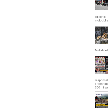
Histórico
motociclis.
Multi-Med
responsab
Fernández
350 mil pe