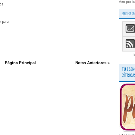
Ven por tu
 de
REDES S
s para
R
Página Principal
Notas Anteriores »
TU ESEN
CÍTRICA