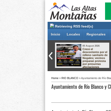
Retrieving RSS feed(s)
Inicio
Locales
Regionales
05 August 2026
05 August 2026
Aprende a crear la
Taller de Cultivo de
magia de nuestras
Langostino –
tradiciones!
Macrobrachium ✨
Home
»
RIO BLANCO
» Ayuntamiento de Río Bla
Ayuntamiento de Río Blanco y C