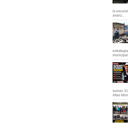
la excursi
avanz...
estrategi
municipal y
suman 31 
Altas Mont