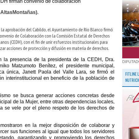
DH firman convenio de colaboración
sAltasMontañas).
 la aprobación del Cabildo, el Ayuntamiento de Río Blanco firmó
onvenio de Colaboración con la Comisión Estatal de Derechos
nos (CEDH), con el fin de unir esfuerzos institucionales para
izar acciones de protección y difusión en materia de derechos.
 la presencia de la presidenta de la CEDH, Dra.
DIPUTAD
iko Matzumoto Benítez, el presidente municipal,
a única, Janett Paola del Valle Lara, se firmó el
FITLINE
n interinstitucional en beneficio de la población de
NUTRICI
ismo se busca generar acciones concretas desde
icipal de la Mujer, entre otras dependencias locales,
a se vele por el pleno respeto de los derechos de
mostraron en la mejor disposición de colaborar y
cer sus funciones al igual que todos los servidores
petando, garantizando y promoviendo los derechos