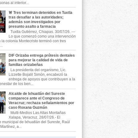
onas al interior...
🚨 Tres terminan detenidos en Tuxtla
tras desafiar a las autoridades;
además son investigados por
presunto asalto a farmacia
Tuxtla Gutiérrez, Chiapas. 30/07/26. —
Lo que comenzó como una intervención
n la colonia Montecristo terminó con tres
..
DIF Orizaba entrega prótesis dentales
para mejorar la calidad de vida de
familias orizabeñas
La presidenta del organismo, Lic.
Lizzette Bojalil Simón, encabezó la
entrega de apoyos que contribuyen a la
enestar de los ben...
Alcalde de Ixhuatlán del Sureste
comparece ante el Congreso de
Veracruz; rechaza señalamientos por
caso Roxana Guzmán
Multi-Medios Las Altas Montañas
Xalapa, Veracruz. 28/07/26.- El
e municipal de Ixhuatlán del Sureste, Raúl
artínez, a...