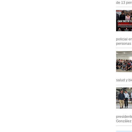
de 13 pers
policial e
personas .
salud y bi
president
González M