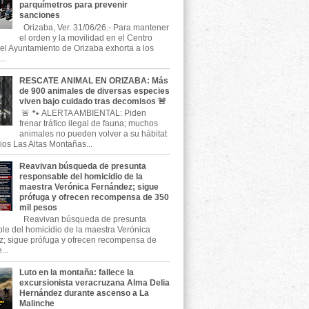
parquímetros para prevenir
sanciones
Orizaba, Ver. 31/06/26.- Para mantener
el orden y la movilidad en el Centro
, el Ayuntamiento de Orizaba exhorta a los
..
RESCATE ANIMAL EN ORIZABA: Más
de 900 animales de diversas especies
viven bajo cuidado tras decomisos 🚨
🚨 🐾 ALERTA AMBIENTAL: Piden
frenar tráfico ilegal de fauna; muchos
animales no pueden volver a su hábitat
ios Las Altas Montañas...
Reavivan búsqueda de presunta
responsable del homicidio de la
maestra Verónica Fernández; sigue
prófuga y ofrecen recompensa de 350
mil pesos
Reavivan búsqueda de presunta
le del homicidio de la maestra Verónica
; sigue prófuga y ofrecen recompensa de
...
Luto en la montaña: fallece la
excursionista veracruzana Alma Delia
Hernández durante ascenso a La
Malinche