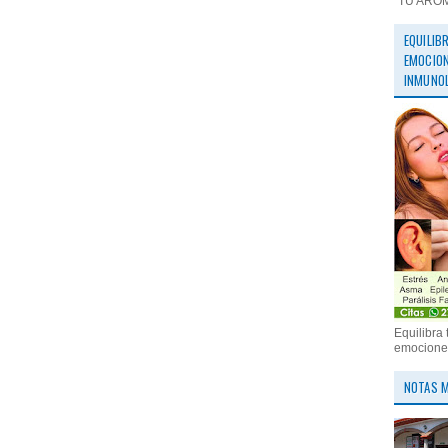
"TU ARO
EQUILIB
EMOCION
INMUNOL
Equilibra 
emociones
NOTAS M