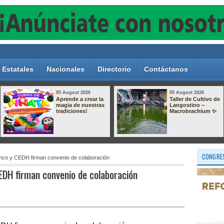
Estatales
Nacionales
Directorio
Contáctanos
05 August 2026
05 August 2026
ATIENDEN UNA
VERACRUZ: 38
DEMANDA
DÍAS SIN
HISTÓRICA CON
HOMICIDIOS
EL ARRANQUE DE
DOLOSOS
OBRA EN CAMPO
GRANDE
CONGRES
nco y CEDH firman convenio de colaboración
EDH firman convenio de colaboración