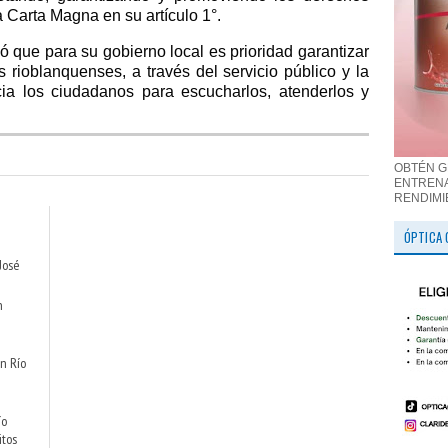
a Carta Magna en su artículo 1°.
ó que para su gobierno local es prioridad garantizar
 rioblanquenses, a través del servicio público y la
cia los ciudadanos para escucharlos, atenderlos y
OBTÉN G
ENTRENA
RENDIMI
ÓPTICA 
José
n
n Río
ío
itos