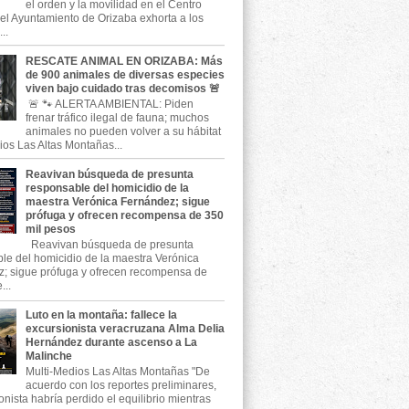
el orden y la movilidad en el Centro
, el Ayuntamiento de Orizaba exhorta a los
..
RESCATE ANIMAL EN ORIZABA: Más
de 900 animales de diversas especies
viven bajo cuidado tras decomisos 🚨
🚨 🐾 ALERTA AMBIENTAL: Piden
frenar tráfico ilegal de fauna; muchos
animales no pueden volver a su hábitat
ios Las Altas Montañas...
Reavivan búsqueda de presunta
responsable del homicidio de la
maestra Verónica Fernández; sigue
prófuga y ofrecen recompensa de 350
mil pesos
Reavivan búsqueda de presunta
le del homicidio de la maestra Verónica
; sigue prófuga y ofrecen recompensa de
...
Luto en la montaña: fallece la
excursionista veracruzana Alma Delia
Hernández durante ascenso a La
Malinche
Multi-Medios Las Altas Montañas "De
acuerdo con los reportes preliminares,
onista habría perdido el equilibrio mientras