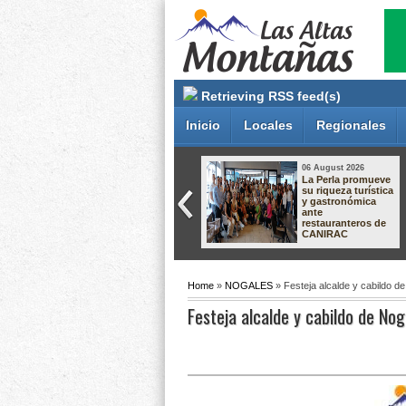
Retrieving RSS feed(s)
Inicio
Locales
Regionales
06 August 2026
06 August 2026
Río Blanco
La Perla promueve
impulsa el
su riqueza turística
autoempleo con
y gastronómica
talleres de
ante
sublimación,
restauranteros de
alaciados y
CANIRAC
chocolatería
Home
»
NOGALES
» Festeja alcalde y cabildo d
Festeja alcalde y cabildo de No