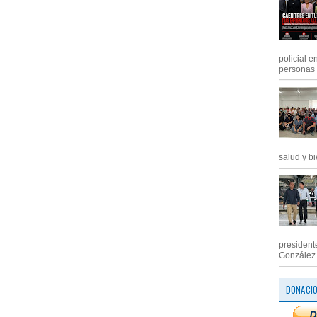
policial e
personas .
salud y bi
president
González M
DONACI