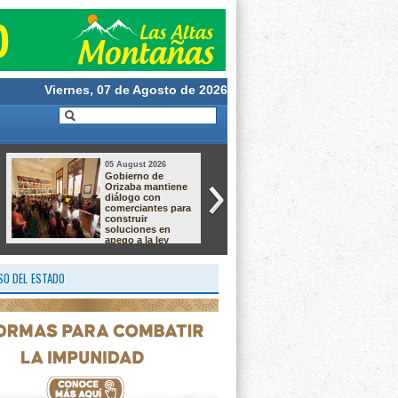
Viernes, 07 de Agosto de 2026
05 August 2026
05 August 2026
Gobierno de
Dan hasta 60 años
Orizaba mantiene
de prisión a dos
diálogo con
responsables de
comerciantes para
secuestro
construir
agravado en
soluciones en
Pánuco
apego a la ley
O DEL ESTADO