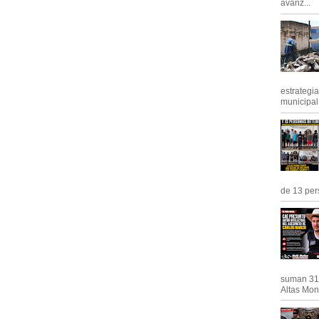
avanz...
estrategi
municipal y
de 13 pers
suman 31 
Altas Mont