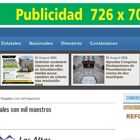
Estatales
Nacionales
Directorio
Contáctanos
06 August 2026
05 August 2026
Solicitan esclarecer
Aprueba Congreso
clausura de obra
Declaraciones de
en Ixhuatlancillo;
Procedencia en
familia acusa
contra de dos
cambios de criterio
munícipes
tras resolución
legal
CONGRES
e Nogales con mil maestros
gales con mil maestros