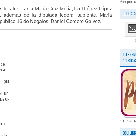
Ven por tu
s locales: Tania María Cruz Mejía, Itzel López López
REDES S
z, además de la diputada federal suplente, María
o público 16 de Nogales, Daniel Cordero Gálvez.
R
TU ESEN
CÍTRICA
o de
ntas
TO QUE
AL DE
 DE UN
a
"TU ARO
illo
EQUILIB
ia la