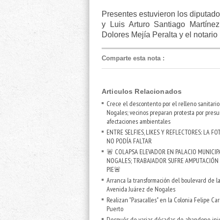
Presentes estuvieron los diputado
y Luis Arturo Santiago Martíne
Dolores Mejía Peralta y el notari
Comparte esta nota
:
Articulos Relacionados
Crece el descontento por el relleno sanitari
Nogales; vecinos preparan protesta por presu
afectaciones ambientales
ENTRE SELFIES, LIKES Y REFLECTORES: LA FO
NO PODÍA FALTAR
🚨 COLAPSA ELEVADOR EN PALACIO MUNICIP
NOGALES; TRABAJADOR SUFRE AMPUTACIÓN
PIE🚨
Arranca la transformación del boulevard de l
Avenida Juárez de Nogales
Realizan "Pasacalles" en la Colonia Felipe Carr
Puerto
Después de varias décadas de abandono, inic