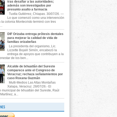
tras desafiar a las autoridades;
además son investigados por
presunto asalto a farmacia
Tuxtla Gutiérrez, Chiapas. 30/07/26. —
Lo que comenzó como una intervención
n la colonia Montecristo terminó con tres
..
DIF Orizaba entrega prótesis dentales
para mejorar la calidad de vida de
familias orizabeñas
La presidenta del organismo, Lic.
Lizzette Bojalil Simón, encabezó la
entrega de apoyos que contribuyen a la
enestar de los ben...
Alcalde de Ixhuatlán del Sureste
comparece ante el Congreso de
Veracruz; rechaza señalamientos por
caso Roxana Guzmán
Multi-Medios Las Altas Montañas
Xalapa, Veracruz. 28/07/26.- El
e municipal de Ixhuatlán del Sureste, Raúl
artínez, a...
ONES