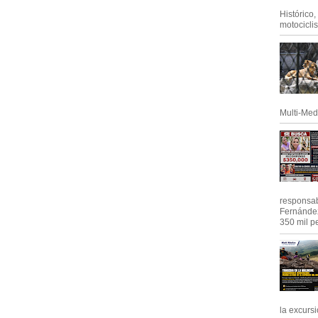
Histórico
motociclis.
Multi-Med
responsab
Fernández
350 mil pe
la excursi