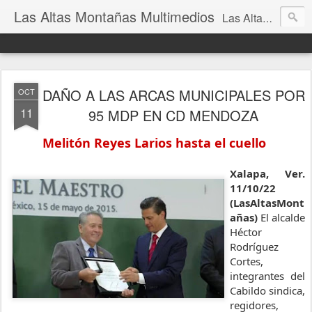
Las Altas Montañas Multimedios
Las Altas Montañas Multimedios
DAÑO A LAS ARCAS MUNICIPALES POR
OCT
11
95 MDP EN CD MENDOZA
Melitón Reyes Larios hasta el cuello 
Xalapa, Ver. 
11/10/22 
(LasAltasMont
añas) 
El alcalde 
Héctor 
Rodríguez 
Cortes, 
integrantes del 
Cabildo sindica, 
regidores, 