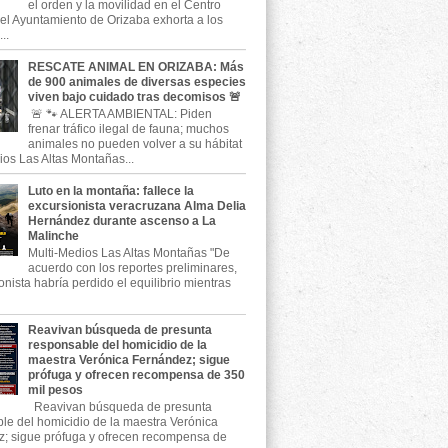
el orden y la movilidad en el Centro
, el Ayuntamiento de Orizaba exhorta a los
..
RESCATE ANIMAL EN ORIZABA: Más
de 900 animales de diversas especies
viven bajo cuidado tras decomisos 🚨
🚨 🐾 ALERTA AMBIENTAL: Piden
frenar tráfico ilegal de fauna; muchos
animales no pueden volver a su hábitat
ios Las Altas Montañas...
Luto en la montaña: fallece la
excursionista veracruzana Alma Delia
Hernández durante ascenso a La
Malinche
Multi-Medios Las Altas Montañas "De
acuerdo con los reportes preliminares,
onista habría perdido el equilibrio mientras
Reavivan búsqueda de presunta
responsable del homicidio de la
maestra Verónica Fernández; sigue
prófuga y ofrecen recompensa de 350
mil pesos
Reavivan búsqueda de presunta
le del homicidio de la maestra Verónica
; sigue prófuga y ofrecen recompensa de