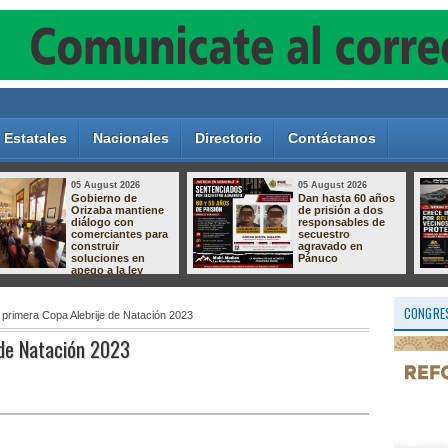
Estatales
Nacionales
Directorio
Contáctanos
05 August 2026
05 August 2026
Crece el
Aprende a crear la
descontento por el
magia de nuestras
relleno sanitario de
tradiciones!
Nogales; vecinos
preparan protesta
por presuntas
afectaciones
ambientales
CONGRES
a primera Copa Alebrije de Natación 2023
 de Natación 2023