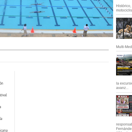
Histórico
motociclis.
Multi-Med
ión
la excursi
avanz...
tival
a
la
responsab
Fernández
icana