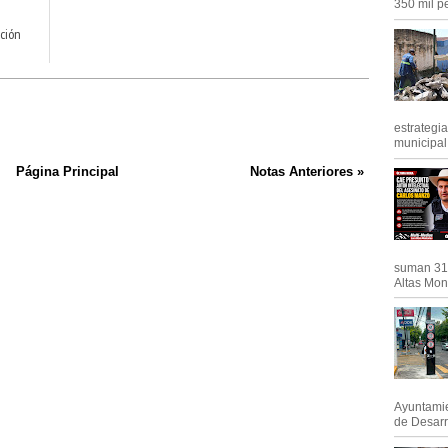
350 mil pe
ación
estrategi
municipal y
Página Principal
Notas Anteriores »
suman 31 
Altas Mont
Ayuntamie
de Desarro