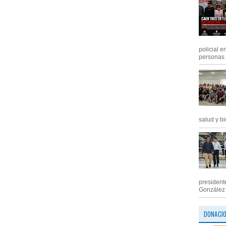
policial e
personas .
salud y bi
president
González M
DONACI