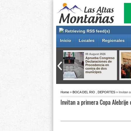
Retrieving RSS feed(s)
Inicio
Locales
Regionales
05 August 2026
05 August 2026
Gobierno de
Dan hasta 60 años
Orizaba mantiene
de prisión a dos
diálogo con
responsables de
comerciantes para
secuestro
construir
agravado en
soluciones en
Pánuco
apego a la ley
Home
»
BOCA DEL RIO
,
DEPORTES
» Invitan 
Invitan a primera Copa Alebrije