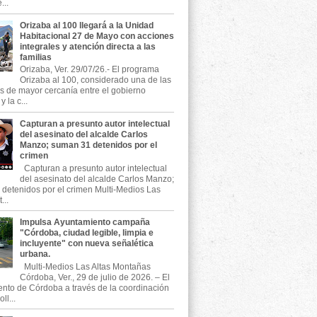
...
Orizaba al 100 llegará a la Unidad
Habitacional 27 de Mayo con acciones
integrales y atención directa a las
familias
Orizaba, Ver. 29/07/26.- El programa
Orizaba al 100, considerado una de las
as de mayor cercanía entre el gobierno
 la c...
Capturan a presunto autor intelectual
del asesinato del alcalde Carlos
Manzo; suman 31 detenidos por el
crimen
Capturan a presunto autor intelectual
del asesinato del alcalde Carlos Manzo;
detenidos por el crimen Multi-Medios Las
...
Impulsa Ayuntamiento campaña
"Córdoba, ciudad legible, limpia e
incluyente" con nueva señalética
urbana.
Multi-Medios Las Altas Montañas
Córdoba, Ver., 29 de julio de 2026. – El
nto de Córdoba a través de la coordinación
ll...