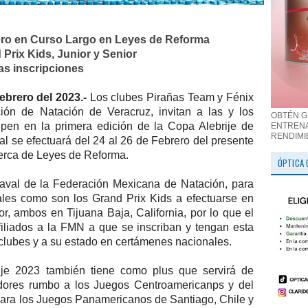
rero en Curso Largo en Leyes de Reforma
 Prix Kids, Junior y Senior
as inscripciones
ebrero del 2023.-
Los clubes Pirañas Team y Fénix
ión de Natación de Veracruz, invitan a las y los
OBTÉN G
ipen en la primera edición de la Copa Alebrije de
ENTRENA
RENDIMI
l se efectuará del 24 al 26 de Febrero del presente
berca de Leyes de Reforma.
ÓPTICA 
aval de la Federación Mexicana de Natación, para
les como son los Grand Prix Kids a efectuarse en
or, ambos en Tijuana Baja, California, por lo que el
afiliados a la FMN a que se inscriban y tengan esta
 clubes y a su estado en certámenes nacionales.
je 2023 también tiene como plus que servirá de
adores rumbo a los Juegos Centroamericanps y del
para los Juegos Panamericanos de Santiago, Chile y