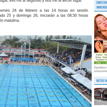
ugar, tres mil al segundo y dos mil al tercer lugar.
EMOCION
INMUNOL
iernes 24 de febrero a las 14 horas en sesión
ado 25 y domingo 26, iniciarán a las 08:30 horas
ón matutina.
Equilibra 
emociones
NOTAS M