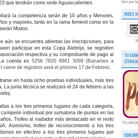
Ven por tu
3 que tendrán como sede Aguascalientes.
REDES S
ollará la competencia serán de 10 años y Menores,
años y mayores, tanto en la rama femenil como en la
 serán Mixtos.
e aún se encuentra abiertas las inscripciones, para
R
en participar en esta Copa Alebrije, se registren
a asociación respectiva y su comprobante de pago al
TU ESEN
La cuenta es
5256 7820 8861 3099 (Banamex a
CÍTRICA
 cierre de registros será el próximo 17 de Febrero.
trarse en hasta ocho pruebas individuales, más tres
 La junta técnica se realizará el 24 de febrero a las
reloj.
llas a los tres primeros lugares de cada categoría,
l campeón individual por sumatoria de puntos en las
años. Trofeo al nadador más destacado en el resto
"TU ARO
NA. Asimismo, trofeo de reconocimiento a los tres
onos en efectivo a los tres primeros lugares por
EQUILIB