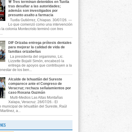
🚨 Tres terminan detenidos en Tuxtla
tras desafiar a las autoridades;
además son investigados por
presunto asalto a farmacia
Tuxtla Gutiérrez, Chiapas. 30/07/26. —
Lo que comenzó como una intervención
n la colonia Montecristo terminó con tres
..
DIF Orizaba entrega prótesis dentales
para mejorar la calidad de vida de
familias orizabeñas
La presidenta del organismo, Lic.
Lizzette Bojalil Simón, encabezó la
entrega de apoyos que contribuyen a la
enestar de los ben...
Alcalde de Ixhuatlán del Sureste
comparece ante el Congreso de
Veracruz; rechaza señalamientos por
caso Roxana Guzmán
Multi-Medios Las Altas Montañas
Xalapa, Veracruz. 28/07/26.- El
e municipal de Ixhuatlán del Sureste, Raúl
artínez, a...
ONES