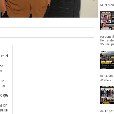
Multi-Med
responsab
Fernández
350 mil pe
s en el
 de
de
la excursi
avanz...
o de
ntas
TO QUE
AL DE
 DE UN
de 13 pers