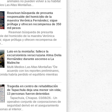
animales no pueden volver a su hábitat
ios Las Altas Montañas...
Reavivan búsqueda de presunta
responsable del homicidio de la
maestra Verónica Fernández; sigue
prófuga y ofrecen recompensa de 350
mil pesos
Reavivan búsqueda de presunta
le del homicidio de la maestra Verónica
; sigue prófuga y ofrecen recompensa de
...
Luto en la montaña: fallece la
excursionista veracruzana Alma Delia
Hernández durante ascenso a La
Malinche
Multi-Medios Las Altas Montañas "De
acuerdo con los reportes preliminares,
onista habría perdido el equilibrio mientras
Tragedia en centro de rehabilitación
de Tapachula deja una menor sin vida;
13 personas fueron detenidas
Tapachula, Chiapas. 03/08/26.- Un
operativo conjunto de corporaciones de
seguridad derivó en el aseguramiento
onas al interior...