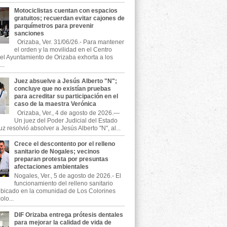
Motociclistas cuentan con espacios
gratuitos; recuerdan evitar cajones de
parquímetros para prevenir
sanciones
Orizaba, Ver. 31/06/26.- Para mantener
el orden y la movilidad en el Centro
, el Ayuntamiento de Orizaba exhorta a los
..
Juez absuelve a Jesús Alberto "N";
concluye que no existían pruebas
para acreditar su participación en el
caso de la maestra Verónica
Orizaba, Ver., 4 de agosto de 2026.—
Un juez del Poder Judicial del Estado
z resolvió absolver a Jesús Alberto "N", al...
Crece el descontento por el relleno
sanitario de Nogales; vecinos
preparan protesta por presuntas
afectaciones ambientales
Nogales, Ver., 5 de agosto de 2026.- El
funcionamiento del relleno sanitario
ubicado en la comunidad de Los Colorines
olo...
DIF Orizaba entrega prótesis dentales
para mejorar la calidad de vida de