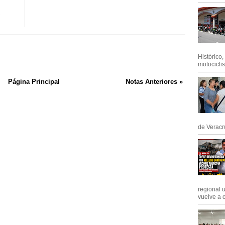
a
Histórico
motociclis.
Página Principal
Notas Anteriores »
de Veracru
regional 
vuelve a c