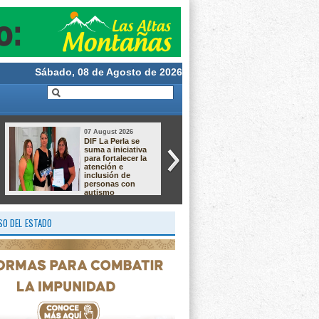
Sábado, 08 de Agosto de 2026
07 August 2026
06 August 2026
DIF La Perla se
Río Blanco
suma a iniciativa
impulsa el
para fortalecer la
autoempleo con
atención e
talleres de
inclusión de
sublimación,
personas con
alaciados y
autismo
chocolatería
O DEL ESTADO