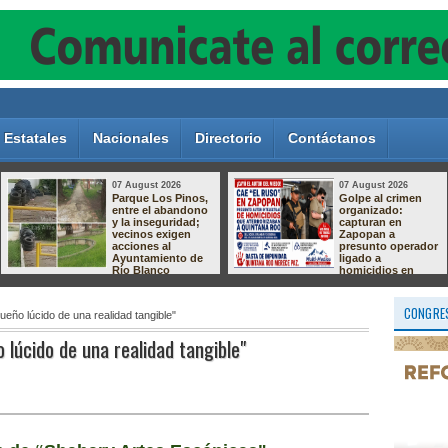
Estatales
Nacionales
Directorio
Contáctanos
07 August 2026
07 August 2026
Parque Los Pinos,
Golpe al crimen
entre el abandono
organizado:
y la inseguridad;
capturan en
vecinos exigen
Zapopan a
acciones al
presunto operador
Ayuntamiento de
ligado a
Río Blanco
homicidios en
Quintana Roo
CONGRES
eño lúcido de una realidad tangible"
 lúcido de una realidad tangible"