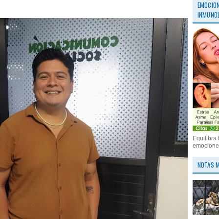
EMOCION
INMUNOL
Equilibra 
emociones
NOTAS M