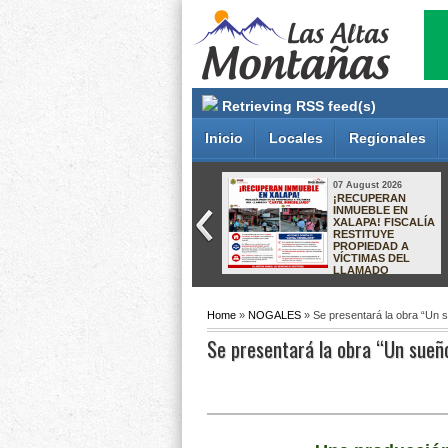
Retrieving RSS feed(s)
Inicio
Locales
Regionales
07 August 2026
07 August 2026
ORIZABA SE
¡RECUPERAN
CONSOLIDA
INMUEBLE EN
COMO MODELO
XALAPA! FISCALÍA
NACIONAL:
RESTITUYE
ALCALDESA DE
PROPIEDAD A
JALISCO VIENE A
VÍCTIMAS DEL
CONOCER SU
LLAMADO
EXPERIENCIA
“CÁRTEL INMOBILIARIO”
Home
»
NOGALES
» Se presentará la obra “Un su
Se presentará la obra “Un sueño