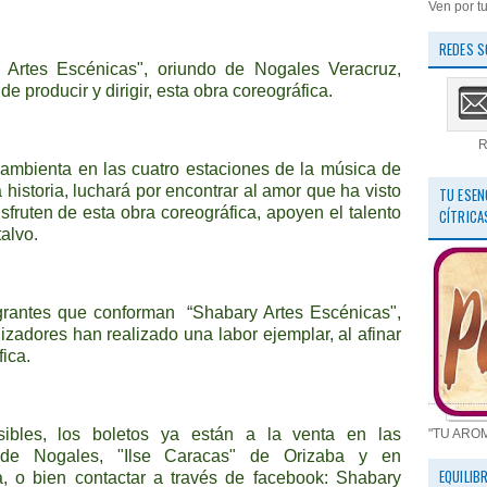
Ven por tu
REDES S
y Artes Escénicas", oriundo de Nogales Veracruz,
e producir y dirigir, esta obra coreográfica.
R
 ambienta en las cuatro estaciones de la música de
a historia, luchará por encontrar al amor que ha visto
TU ESEN
isfruten de esta obra coreográfica, apoyen el talento
CÍTRICA
talvo.
egrantes que conforman
“Shabary Artes Escénicas",
nizadores han realizado una labor ejemplar, al afinar
fica.
ibles, los boletos ya están a la venta en las
"TU ARO
" de Nogales, "Ilse Caracas" de Orizaba y en
EQUILIB
, o bien contactar a través de facebook: Shabary