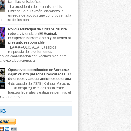
familias orizabeñas
La presidenta del organismo, Lic.
Lizzette Bojalil Simón, encabezó la
entrega de apoyos que contribuyen a la
enestar de los ben...
Policía Municipal de Orizaba frustra
robo a vivienda en El Espinal;
recuperan herramientas y detienen al
presunto responsable
LA🚔🚔POLICIACA La rápida
respuesta de los elementos
es, en coordinación con vecinos mediante
, evitó afectaciones al ...
Operativos coordinados en Veracruz
dejan cuatro personas rescatadas, 32
detenidos y aseguramientos de droga
4 de agosto de 2026 | Xalapa, Veracruz.
— Un despliegue coordinado entre
fuerzas federales y estatales permitió el
 cuatro person...
ONES