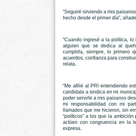
“Seguiré sirviendo a mis paisano
hecho desde el primer día”, añade 
“Cuando ingresé a la política, l
alguien que se dedica al queha
cumplirla, siempre, lo primero 
acuerdos, confianza para construir 
relata.
“Me afilié al PRI entendiendo est
candidata a sindica en mi municip
poder servirle a mis paisanos de
mi responsabilidad con mi part
llamados que me hicieron, sin e
“políticos” a los que la ambició
actúen con congruencia en la lea
expresa.