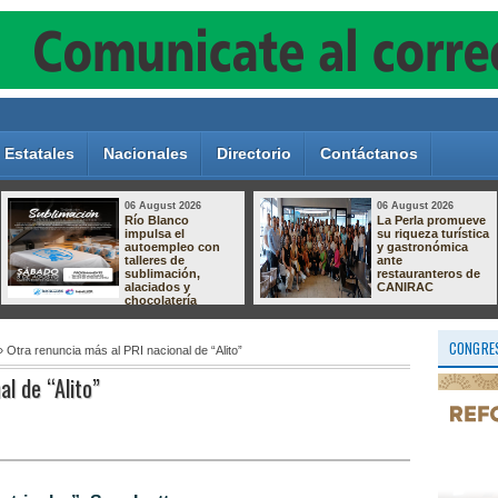
Estatales
Nacionales
Directorio
Contáctanos
06 August 2026
06 August 2026
Río Blanco
La Perla promueve
impulsa el
su riqueza turística
autoempleo con
y gastronómica
talleres de
ante
sublimación,
restauranteros de
alaciados y
CANIRAC
chocolatería
CONGRES
 Otra renuncia más al PRI nacional de “Alito”
l de “Alito”