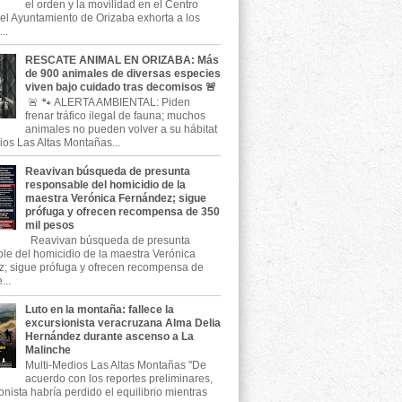
el orden y la movilidad en el Centro
, el Ayuntamiento de Orizaba exhorta a los
..
RESCATE ANIMAL EN ORIZABA: Más
de 900 animales de diversas especies
viven bajo cuidado tras decomisos 🚨
🚨 🐾 ALERTA AMBIENTAL: Piden
frenar tráfico ilegal de fauna; muchos
animales no pueden volver a su hábitat
ios Las Altas Montañas...
Reavivan búsqueda de presunta
responsable del homicidio de la
maestra Verónica Fernández; sigue
prófuga y ofrecen recompensa de 350
mil pesos
Reavivan búsqueda de presunta
le del homicidio de la maestra Verónica
; sigue prófuga y ofrecen recompensa de
...
Luto en la montaña: fallece la
excursionista veracruzana Alma Delia
Hernández durante ascenso a La
Malinche
Multi-Medios Las Altas Montañas "De
acuerdo con los reportes preliminares,
onista habría perdido el equilibrio mientras