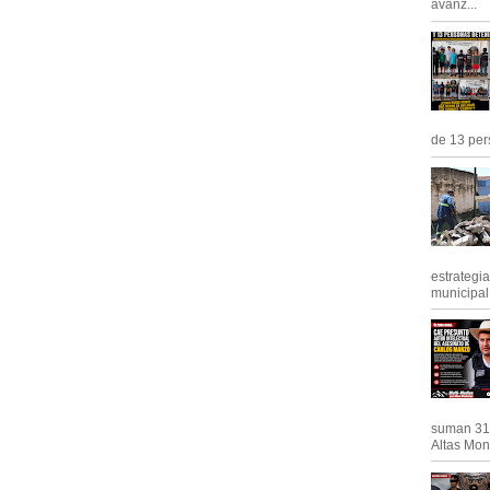
avanz...
de 13 pers
estrategi
municipal y
suman 31 
Altas Mont