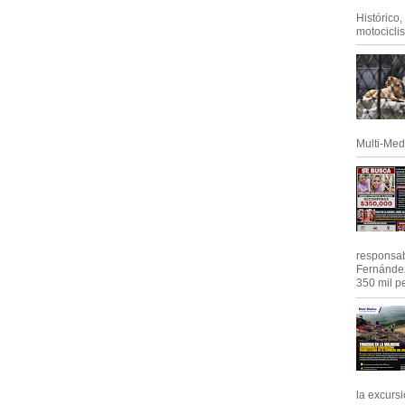
Histórico
motociclis.
Multi-Med
responsab
Fernández
350 mil pe
la excursi