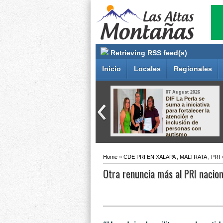
Retrieving RSS feed(s)
Inicio
Locales
Regionales
07 August 2026
07 August 2026
Golpe al crimen
DIF La Perla se
organizado:
suma a iniciativa
capturan en
para fortalecer la
Zapopan a
atención e
presunto operador
inclusión de
ligado a
personas con
homicidios en
autismo
Quintana Roo
Home
»
CDE PRI EN XALAPA
,
MALTRATA
,
PRI
»
Otra renuncia más al PRI naciona