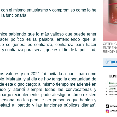
s con el mismo entusiasmo y compromiso como lo he
la funcionaria.
o hice sabiendo que lo más valioso que puede tener
cer político es la palabra, entendiendo que, al
OBTÉN G
que se genera es confianza, confianza para hacer
ENTRENA
y confianza para servir, que es el fin de la política#,
RENDIMI
ÓPTICA 
os valores y en 2021 fui invitada a participar como
io, Maltrata, y al día de hoy tengo la oportunidad de
sde este digno cargo; al mismo tiempo me adentré en
ido y atendí siempre todas las convocatorias y
mbargo recientemente
pude atestiguar cómo existen
n personal no les permite ser personas que hablen y
ltad al partido y las funciones públicas diarias”,