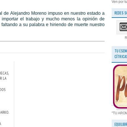
Ven por tu
REDES S
al de Alejandro Moreno impuso en nuestro estado a
n importar el trabajo y mucho menos la opinión de
 faltando a su palabra e hiriendo de muerte nuestro
R
TU ESEN
CÍTRICA
BECAS,
R LA
ADOS
 MARKO.
"TU ARO
A
EQUILIB