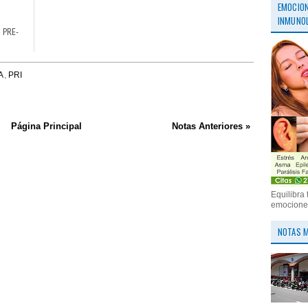
EMOCION
INMUNOL
 PRE-
A
,
PRI
Página Principal
Notas Anteriores »
Equilibra 
emociones
NOTAS M