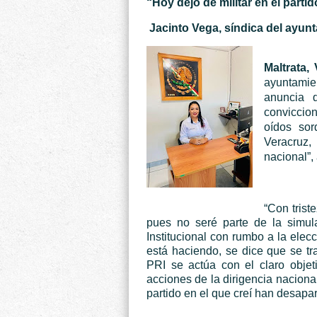
“Hoy dejo de militar en el partido
Jacinto Vega, síndica del ayun
Maltrata,
ayuntamie
anuncia q
conviccio
oídos sor
Veracruz,
nacional”,
“Con trist
pues no seré parte de la simul
Institucional con rumbo a la elec
está haciendo, se dice que se tr
PRI se actúa con el claro objeti
acciones de la dirigencia naciona
partido en el que creí han desapar