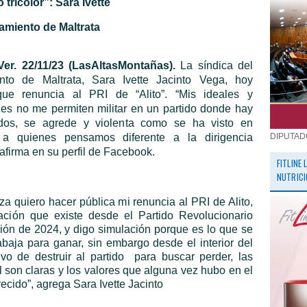
 tricolor”: Sara Ivette
tamiento de Maltrata
 Ver. 22/11/23 (LasAltasMontañas).
La síndica del
nto de Maltrata, Sara Ivette Jacinto Vega, hoy
ue renuncia al PRI de “Alito”. “Mis ideales y
nes no me permiten militar en un partido donde hay
dos, se agrede y violenta como se ha visto en
 a quienes pensamos diferente a la dirigencia
DIPUTAD
 afirma en su perfil de Facebook.
FITLINE
NUTRICI
eza quiero hacer pública mi renuncia al PRI de Alito,
ación que existe desde el Partido Revolucionario
ción de 2024, y digo simulación porque es lo que se
abaja para ganar, sin embargo desde el interior del
vo de destruir al partido
para buscar perder, las
l son claras y los valores que alguna vez hubo en el
ecido”, agrega Sara Ivette Jacinto