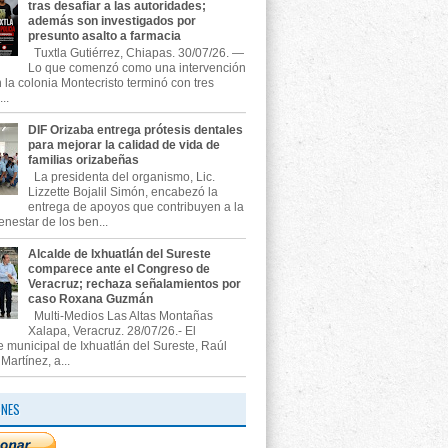
tras desafiar a las autoridades;
además son investigados por
presunto asalto a farmacia
Tuxtla Gutiérrez, Chiapas. 30/07/26. —
Lo que comenzó como una intervención
n la colonia Montecristo terminó con tres
..
DIF Orizaba entrega prótesis dentales
para mejorar la calidad de vida de
familias orizabeñas
La presidenta del organismo, Lic.
Lizzette Bojalil Simón, encabezó la
entrega de apoyos que contribuyen a la
enestar de los ben...
Alcalde de Ixhuatlán del Sureste
comparece ante el Congreso de
Veracruz; rechaza señalamientos por
caso Roxana Guzmán
Multi-Medios Las Altas Montañas
Xalapa, Veracruz. 28/07/26.- El
e municipal de Ixhuatlán del Sureste, Raúl
artínez, a...
ONES