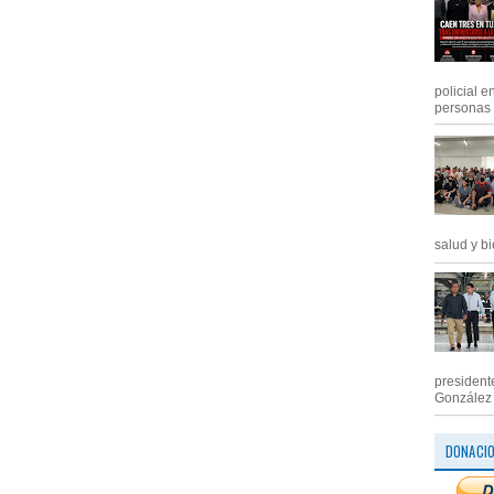
policial e
personas .
salud y bi
president
González M
DONACI