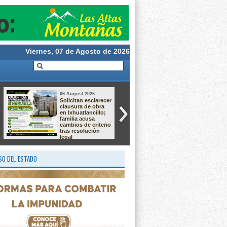
Viernes, 07 de Agosto de 2026
06 August 2026
05 August 2026
Solicitan esclarecer
Aprueba Congreso
clausura de obra
Declaraciones de
en Ixhuatlancillo;
Procedencia en
familia acusa
contra de dos
cambios de criterio
munícipes
tras resolución
legal
O DEL ESTADO