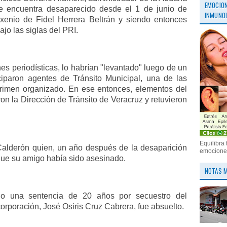
EMOCION
se encuentra desaparecido desde el 1 de junio de
INMUNOL
xenio de Fidel Herrera Beltrán y siendo entonces
jo las siglas del PRI.
s periodísticas, lo habrían "levantado" luego de un
iparon agentes de Tránsito Municipal, una de las
crimen organizado. En ese entonces, elementos del
ron la Dirección de Tránsito de Veracruz y retuvieron
Equilibra 
Calderón quien, un año después de la desaparición
emociones
que su amigo había sido asesinado.
NOTAS M
do una sentencia de 20 años por secuestro del
 corporación, José Osiris Cruz Cabrera, fue absuelto.