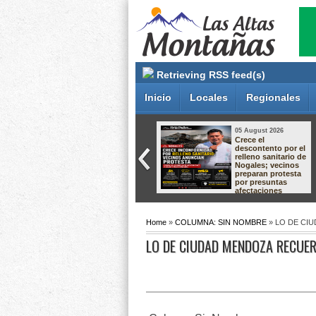
Retrieving RSS feed(s)
Inicio
Locales
Regionales
05 August 2026
05 August 2026
Dan hasta 60 años
Crece el
de prisión a dos
descontento por el
responsables de
relleno sanitario de
secuestro
Nogales; vecinos
agravado en
preparan protesta
Pánuco
por presuntas
afectaciones
ambientales
Home
»
COLUMNA: SIN NOMBRE
» LO DE CI
LO DE CIUDAD MENDOZA RECUER