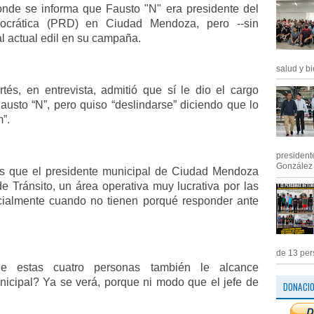
onde se informa que Fausto "N" era presidente del
ocrática (PRD) en Ciudad Mendoza, pero --sin
al actual edil en su campaña.
salud y bi
és, en entrevista, admitió que sí le dio el cargo
usto “N”, pero quiso “deslindarse” diciendo que lo
”.
president
González M
 es que el presidente municipal de Ciudad Mendoza
e Tránsito, un área operativa muy lucrativa por las
ialmente cuando no tienen porqué responder ante
de 13 pers
e estas cuatro personas también le alcance
nicipal? Ya se verá, porque ni modo que el jefe de
DONACI