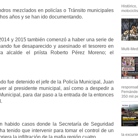
Histórico
ndros mezclados en policías o Tránsito municipales
motociclis.
chos años y se han ido documentando.
 2014 y 2015 también comenzó a haber una serie de
uando fue desaparecido y asesinado el tesorero en
Multi-Med
ra alcalde el priísta Roberto Pérez Moreno; el
do fue detenido el jefe de la Policía Municipal, Juan
responsab
er al presidente municipal, así como a despedir a
Fernández
 Municipal, para dar paso a la entrada de la entonces
350 mil pe
.
an habido casos donde la Secretaría de Seguridad
a tenido que intervenir para tomar el control de un
la excursi
era la infiltración de la mafia región cuatro.