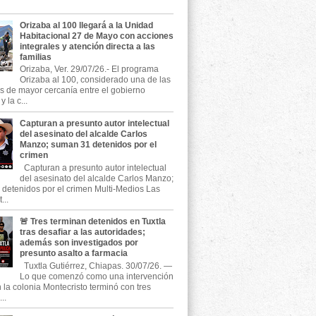
Orizaba al 100 llegará a la Unidad
Habitacional 27 de Mayo con acciones
integrales y atención directa a las
familias
Orizaba, Ver. 29/07/26.- El programa
Orizaba al 100, considerado una de las
as de mayor cercanía entre el gobierno
 la c...
Capturan a presunto autor intelectual
del asesinato del alcalde Carlos
Manzo; suman 31 detenidos por el
crimen
Capturan a presunto autor intelectual
del asesinato del alcalde Carlos Manzo;
detenidos por el crimen Multi-Medios Las
...
🚨 Tres terminan detenidos en Tuxtla
tras desafiar a las autoridades;
además son investigados por
presunto asalto a farmacia
Tuxtla Gutiérrez, Chiapas. 30/07/26. —
Lo que comenzó como una intervención
n la colonia Montecristo terminó con tres
..