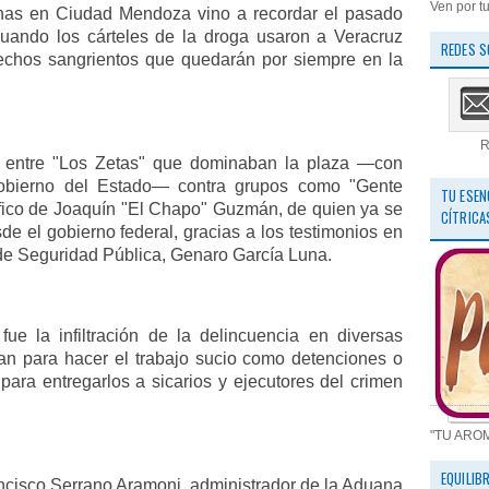
Ven por tu
onas en Ciudad Mendoza vino a recordar el pasado
 cuando los cárteles de la droga usaron a Veracruz
REDES S
hechos sangrientos que quedarán por siempre en la
R
ra entre "Los Zetas" que dominaban la plaza —con
Gobierno del Estado— contra grupos como "Gente
TU ESEN
ífico de Joaquín "El Chapo" Guzmán, de quien ya se
CÍTRICA
de el gobierno federal, gracias a los testimonios en
o de Seguridad Pública, Genaro García Luna.
ue la infiltración de la delincuencia en diversas
an para hacer el trabajo sucio como detenciones o
 para entregarlos a sicarios y ejecutores del crimen
"TU ARO
EQUILIB
ncisco Serrano Aramoni, administrador de la Aduana