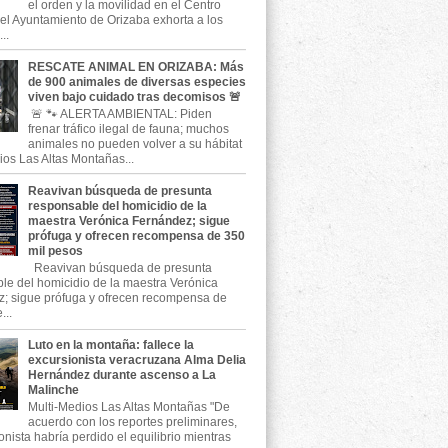
el orden y la movilidad en el Centro
, el Ayuntamiento de Orizaba exhorta a los
..
RESCATE ANIMAL EN ORIZABA: Más
de 900 animales de diversas especies
viven bajo cuidado tras decomisos 🚨
🚨 🐾 ALERTA AMBIENTAL: Piden
frenar tráfico ilegal de fauna; muchos
animales no pueden volver a su hábitat
ios Las Altas Montañas...
Reavivan búsqueda de presunta
responsable del homicidio de la
maestra Verónica Fernández; sigue
prófuga y ofrecen recompensa de 350
mil pesos
Reavivan búsqueda de presunta
le del homicidio de la maestra Verónica
; sigue prófuga y ofrecen recompensa de
...
Luto en la montaña: fallece la
excursionista veracruzana Alma Delia
Hernández durante ascenso a La
Malinche
Multi-Medios Las Altas Montañas "De
acuerdo con los reportes preliminares,
onista habría perdido el equilibrio mientras