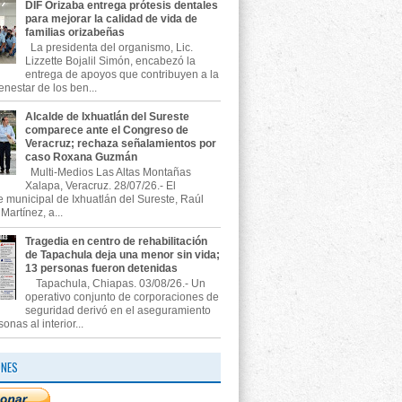
DIF Orizaba entrega prótesis dentales
para mejorar la calidad de vida de
familias orizabeñas
La presidenta del organismo, Lic.
Lizzette Bojalil Simón, encabezó la
entrega de apoyos que contribuyen a la
enestar de los ben...
Alcalde de Ixhuatlán del Sureste
comparece ante el Congreso de
Veracruz; rechaza señalamientos por
caso Roxana Guzmán
Multi-Medios Las Altas Montañas
Xalapa, Veracruz. 28/07/26.- El
e municipal de Ixhuatlán del Sureste, Raúl
artínez, a...
Tragedia en centro de rehabilitación
de Tapachula deja una menor sin vida;
13 personas fueron detenidas
Tapachula, Chiapas. 03/08/26.- Un
operativo conjunto de corporaciones de
seguridad derivó en el aseguramiento
onas al interior...
ONES