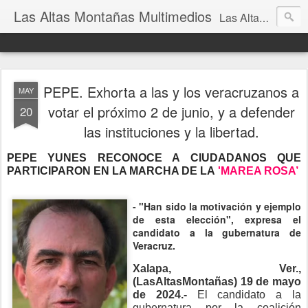
Las Altas Montañas Multimedios
Las Altas Montañas Multimedios
PEPE. Exhorta a las y los veracruzanos a
MAY
votar el próximo 2 de junio, y a defender
20
las instituciones y la libertad.
PEPE YUNES RECONOCE A CIUDADANOS QUE
PARTICIPARON EN LA MARCHA DE LA
'MAREA ROSA’
- "Han sido la motivación y ejemplo
de esta elección", expresa el
candidato a la gubernatura de
Veracruz.
Xalapa, Ver.,
(LasAltasMontañas) 19 de mayo
de 2024.-
El candidato a la
gubernatura por la coalición