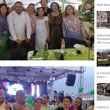
Multi-Med
responsab
Fernández
350 mil pe
la excursi
avanz...
Histórico