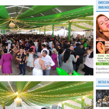
EMOCION
INMUNOL
Equilibra 
emociones
NOTAS M