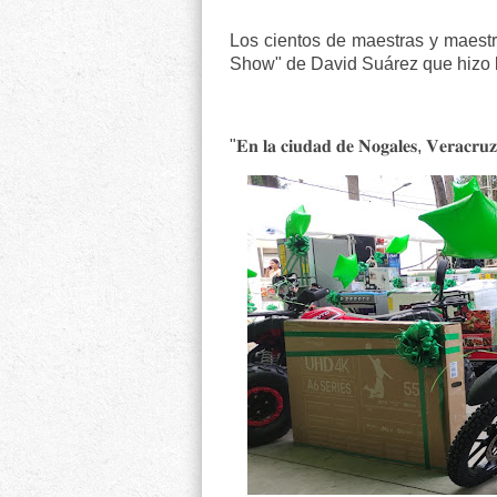
Los cientos de maestras y maestro
Show" de David Suárez que hizo la
"𝐄𝐧 𝐥𝐚 𝐜𝐢𝐮𝐝𝐚𝐝 𝐝𝐞 𝐍𝐨𝐠𝐚𝐥𝐞𝐬, 𝐕𝐞𝐫𝐚𝐜𝐫𝐮𝐳,