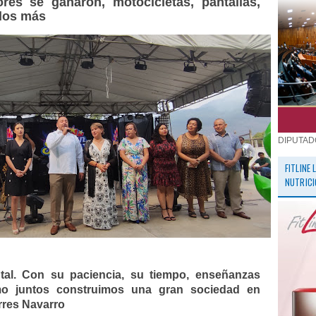
ores se ganaron, motocicletas, pantallas,
los más
DIPUTAD
FITLINE
NUTRICI
al. Con su paciencia, su tiempo, enseñanzas
omo juntos construimos una gran sociedad en
rres Navarro