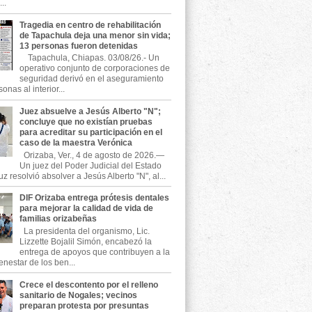
..
Tragedia en centro de rehabilitación
de Tapachula deja una menor sin vida;
13 personas fueron detenidas
Tapachula, Chiapas. 03/08/26.- Un
operativo conjunto de corporaciones de
seguridad derivó en el aseguramiento
onas al interior...
Juez absuelve a Jesús Alberto "N";
concluye que no existían pruebas
para acreditar su participación en el
caso de la maestra Verónica
Orizaba, Ver., 4 de agosto de 2026.—
Un juez del Poder Judicial del Estado
z resolvió absolver a Jesús Alberto "N", al...
DIF Orizaba entrega prótesis dentales
para mejorar la calidad de vida de
familias orizabeñas
La presidenta del organismo, Lic.
Lizzette Bojalil Simón, encabezó la
entrega de apoyos que contribuyen a la
enestar de los ben...
Crece el descontento por el relleno
sanitario de Nogales; vecinos
preparan protesta por presuntas