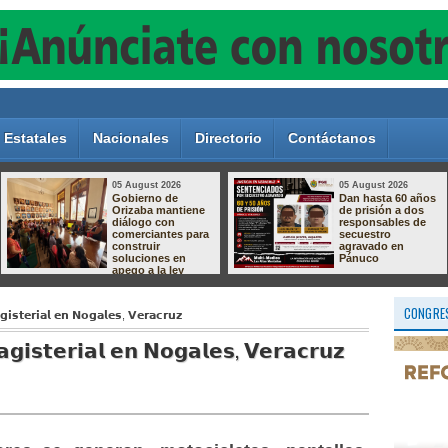
Estatales
Nacionales
Directorio
Contáctanos
05 August 2026
05 August 2026
Gobierno de
Dan hasta 60 años
Orizaba mantiene
de prisión a dos
diálogo con
responsables de
comerciantes para
secuestro
construir
agravado en
soluciones en
Pánuco
apego a la ley
CONGRES
𝗶𝘀𝘁𝗲𝗿𝗶𝗮𝗹 𝗲𝗻 𝗡𝗼𝗴𝗮𝗹𝗲𝘀, 𝗩𝗲𝗿𝗮𝗰𝗿𝘂𝘇
𝗴𝗶𝘀𝘁𝗲𝗿𝗶𝗮𝗹 𝗲𝗻 𝗡𝗼𝗴𝗮𝗹𝗲𝘀, 𝗩𝗲𝗿𝗮𝗰𝗿𝘂𝘇