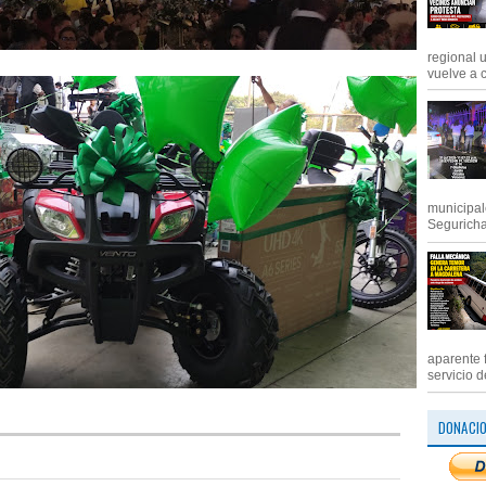
regional 
vuelve a c
municipal
Segurichat
aparente 
servicio d
DONACI