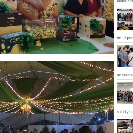
motociclis.
de 13 pers
de Veracru
salud y bi