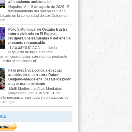
afectaciones ambientales
Nogales, Ver., 5 de agosto de 2026.- El
funcionamiento del relleno sanitario
ubicado en la comunidad de Los Colorines
olo...
Policía Municipal de Orizaba frustra
robo a vivienda en El Espinal;
recuperan herramientas y detienen al
presunto responsable
LA🚔🚔POLICIACA La rápida
respuesta de los elementos
es, en coordinación con vecinos mediante
, evitó afectaciones al ...
Falla mecánica obliga a evacuar
autobús en la carretera Rafael
Delgado–Magdalena; pasajeros piden
mayor mantenimiento
Multi-Medios Las Altas Montañas
Magdalena, Ver. 31/07/26.– Una
falla mecánica registrada en un autobús del
e transporte...
ONES