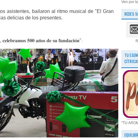
Ven por tu
s asistentes, bailaron al ritmo musical de "El Gran
REDES S
s delicias de los presentes.
 𝐜𝐞𝐥𝐞𝐛𝐫𝐚𝐦𝐨𝐬 𝟓𝟎𝟎 𝐚𝐧̃𝐨𝐬 𝐝𝐞 𝐬𝐮 𝐟𝐮𝐧𝐝𝐚𝐜𝐢𝐨́𝐧"‧
R
TU ESEN
CÍTRICA
"TU ARO
EQUILIB