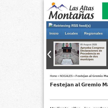
Retrieving RSS feed(s)
Inicio
Locales
Regionales
06 August 2026
05 August 2026
Solicitan esclarecer
Aprueba Congreso
clausura de obra
Declaraciones de
en Ixhuatlancillo;
Procedencia en
familia acusa
contra de dos
cambios de criterio
munícipes
tras resolución
legal
Home
»
NOGALES
» 𝗙𝗲𝘀𝘁𝗲𝗷𝗮𝗻 𝗮𝗹 𝗚𝗿𝗲𝗺𝗶𝗼 𝗠𝗮𝗴
𝗙𝗲𝘀𝘁𝗲𝗷𝗮𝗻 𝗮𝗹 𝗚𝗿𝗲𝗺𝗶𝗼 𝗠𝗮