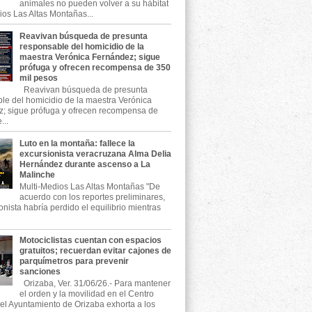
animales no pueden volver a su hábitat
ios Las Altas Montañas...
Reavivan búsqueda de presunta
responsable del homicidio de la
maestra Verónica Fernández; sigue
prófuga y ofrecen recompensa de 350
mil pesos
Reavivan búsqueda de presunta
le del homicidio de la maestra Verónica
; sigue prófuga y ofrecen recompensa de
...
Luto en la montaña: fallece la
excursionista veracruzana Alma Delia
Hernández durante ascenso a La
Malinche
Multi-Medios Las Altas Montañas "De
acuerdo con los reportes preliminares,
onista habría perdido el equilibrio mientras
Motociclistas cuentan con espacios
gratuitos; recuerdan evitar cajones de
parquímetros para prevenir
sanciones
Orizaba, Ver. 31/06/26.- Para mantener
el orden y la movilidad en el Centro
, el Ayuntamiento de Orizaba exhorta a los