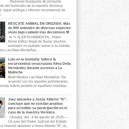
Reavivan búsqueda de presunta
le del homicidio de la maestra Verónica
; sigue prófuga y ofrecen recompensa de
...
RESCATE ANIMAL EN ORIZABA: Más
de 900 animales de diversas especies
viven bajo cuidado tras decomisos 🚨
🚨 🐾 ALERTA AMBIENTAL: Piden
frenar tráfico ilegal de fauna; muchos
animales no pueden volver a su hábitat
ios Las Altas Montañas...
Luto en la montaña: fallece la
excursionista veracruzana Alma Delia
Hernández durante ascenso a La
Malinche
Multi-Medios Las Altas Montañas "De
acuerdo con los reportes preliminares,
onista habría perdido el equilibrio mientras
Juez absuelve a Jesús Alberto "N";
concluye que no existían pruebas
para acreditar su participación en el
caso de la maestra Verónica
Orizaba, Ver., 4 de agosto de 2026.—
Un juez del Poder Judicial del Estado
z resolvió absolver a Jesús Alberto "N", al...