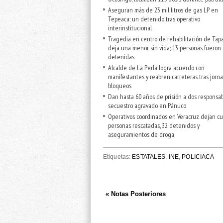
Aseguran más de 23 mil litros de gas LP en
Tepeaca; un detenido tras operativo
interinstitucional
Tragedia en centro de rehabilitación de Tap
deja una menor sin vida; 13 personas fueron
detenidas
Alcalde de La Perla logra acuerdo con
manifestantes y reabren carreteras tras jorn
bloqueos
Dan hasta 60 años de prisión a dos responsa
secuestro agravado en Pánuco
Operativos coordinados en Veracruz dejan cu
personas rescatadas, 32 detenidos y
aseguramientos de droga
Etiquetas:
ESTATALES
,
INE
,
POLICIACA
« Notas Posteriores