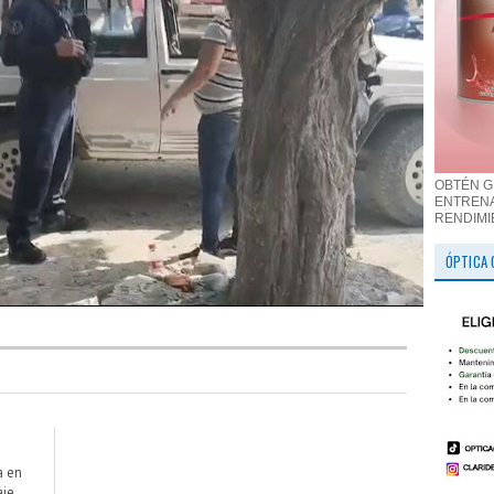
OBTÉN G
ENTRENA
RENDIMI
ÓPTICA 
a en
aje