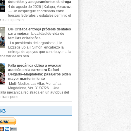
detenidos y aseguramientos de droga
4 de agosto de 2026 | Xalapa, Veracruz.
— Un despliegue coordinado entre
fuerzas federales y estatales permitió el
 cuatro person...
DIF Orizaba entrega prótesis dentales
para mejorar la calidad de vida de
familias orizabeñas
La presidenta del organismo, Lic.
Lizzette Bojalil Simón, encabezó la
entrega de apoyos que contribuyen a la
enestar de los ben...
Falla mecánica obliga a evacuar
autobús en la carretera Rafael
Delgado–Magdalena; pasajeros piden
mayor mantenimiento
Multi-Medios Las Altas Montañas
Magdalena, Ver. 31/07/26.– Una
falla mecánica registrada en un autobús del
e transporte...
ONES