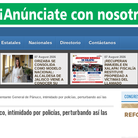
Estatales
Nacionales
Directorio
Contáctanos
07 August 2026
07 August 2026
Parque Los Pinos,
Golpe al crimen
entre el abandono
organizado:
y la inseguridad;
capturan en
vecinos exigen
Zapopan a
acciones al
presunto operador
Ayuntamiento de
ligado a
Río Blanco
homicidios en
Quintana Roo
CONGRES
ntante General de Pánuco, intimidado por policías, perturbando así las
, intimidado por policías, perturbando así las