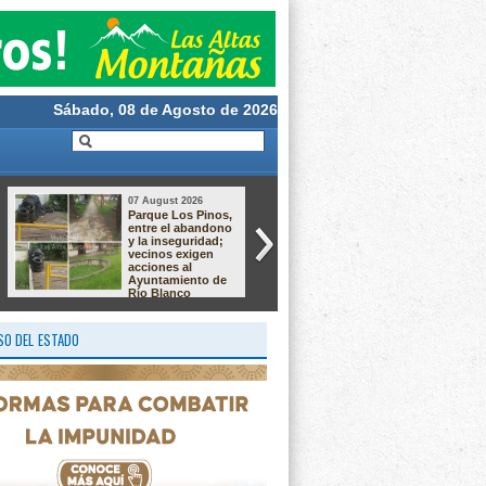
Sábado, 08 de Agosto de 2026
07 August 2026
06 August 2026
DIF La Perla se
Río Blanco
suma a iniciativa
impulsa el
para fortalecer la
autoempleo con
atención e
talleres de
inclusión de
sublimación,
personas con
alaciados y
autismo
chocolatería
O DEL ESTADO