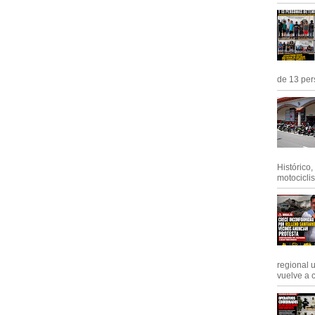
de 13 pers
Histórico
motociclis.
regional 
vuelve a c