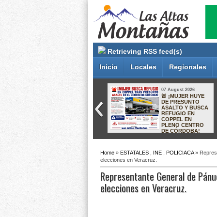
Retrieving RSS feed(s)
Inicio
Locales
Regionales
07 August 2026
07 August 2026
ORIZABA SE
¡RECUPERAN
CONSOLIDA
INMUEBLE EN
COMO MODELO
XALAPA! FISCALÍA
NACIONAL:
RESTITUYE
ALCALDESA DE
PROPIEDAD A
JALISCO VIENE A
VÍCTIMAS DEL
CONOCER SU
LLAMADO
EXPERIENCIA
“CÁRTEL INMOBILIARIO”
Home
»
ESTATALES
,
INE
,
POLICIACA
» Represe
elecciones en Veracruz.
Representante General de Pánuco
elecciones en Veracruz.