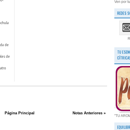
Ven por tu
REDES S
achula
R
ada de
TU ESEN
bles de
CÍTRICA
atro
Página Principal
Notas Anteriores »
"TU ARO
EQUILIB