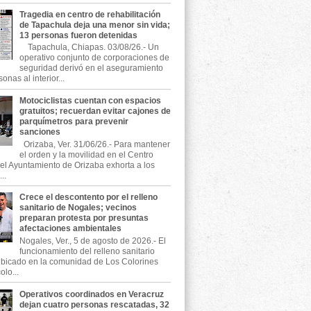
Tragedia en centro de rehabilitación
de Tapachula deja una menor sin vida;
13 personas fueron detenidas
Tapachula, Chiapas. 03/08/26.- Un
operativo conjunto de corporaciones de
seguridad derivó en el aseguramiento
onas al interior...
Motociclistas cuentan con espacios
gratuitos; recuerdan evitar cajones de
parquímetros para prevenir
sanciones
Orizaba, Ver. 31/06/26.- Para mantener
el orden y la movilidad en el Centro
, el Ayuntamiento de Orizaba exhorta a los
..
Crece el descontento por el relleno
sanitario de Nogales; vecinos
preparan protesta por presuntas
afectaciones ambientales
Nogales, Ver., 5 de agosto de 2026.- El
funcionamiento del relleno sanitario
ubicado en la comunidad de Los Colorines
olo...
Operativos coordinados en Veracruz
dejan cuatro personas rescatadas, 32