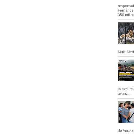
responsab
Fernández
350 mil pe
Multi-Med
la excursi
avanz...
de Veracru