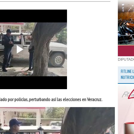
DIPUTAD
FITLINE
NUTRICI
do por policías, perturbando así las elecciones en Veracruz.