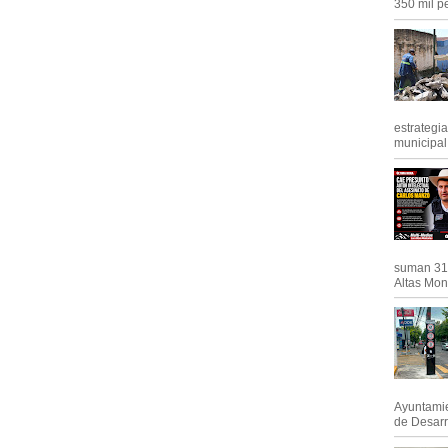
350 mil pe
estrategi
municipal y
suman 31 
Altas Mont
Ayuntamie
de Desarro