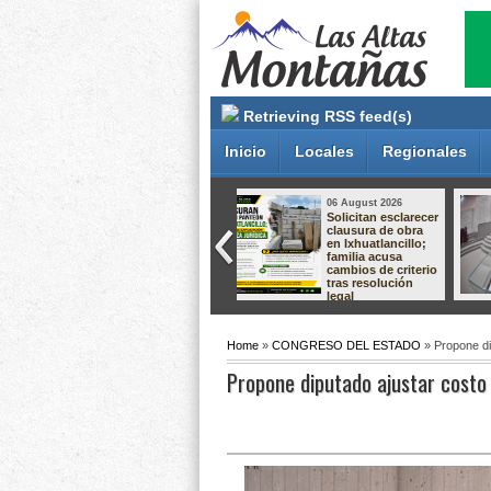
Retrieving RSS feed(s)
Inicio
Locales
Regionales
05 August 2026
05 August 2026
Aprueba Congreso
Gobierno de
Declaraciones de
Orizaba mantiene
Procedencia en
diálogo con
contra de dos
comerciantes para
munícipes
construir
soluciones en
apego a la ley
Home
»
CONGRESO DEL ESTADO
» Propone di
Propone diputado ajustar costo 