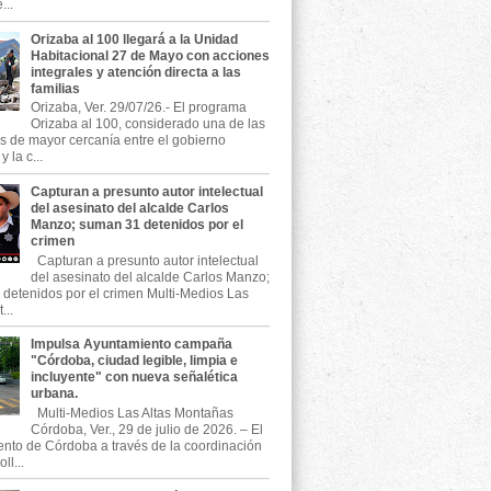
...
Orizaba al 100 llegará a la Unidad
Habitacional 27 de Mayo con acciones
integrales y atención directa a las
familias
Orizaba, Ver. 29/07/26.- El programa
Orizaba al 100, considerado una de las
as de mayor cercanía entre el gobierno
 la c...
Capturan a presunto autor intelectual
del asesinato del alcalde Carlos
Manzo; suman 31 detenidos por el
crimen
Capturan a presunto autor intelectual
del asesinato del alcalde Carlos Manzo;
detenidos por el crimen Multi-Medios Las
...
Impulsa Ayuntamiento campaña
"Córdoba, ciudad legible, limpia e
incluyente" con nueva señalética
urbana.
Multi-Medios Las Altas Montañas
Córdoba, Ver., 29 de julio de 2026. – El
nto de Córdoba a través de la coordinación
ll...