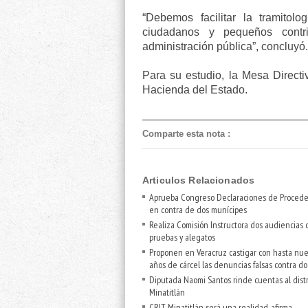
“Debemos facilitar la tramitolo
ciudadanos y pequeños contr
administración pública”, concluyó.
Para su estudio, la Mesa Directi
Hacienda del Estado.
Comparte esta nota
:
Articulos Relacionados
Aprueba Congreso Declaraciones de Procede
en contra de dos munícipes
Realiza Comisión Instructora dos audiencias 
pruebas y alegatos
Proponen en Veracruz castigar con hasta nu
años de cárcel las denuncias falsas contra d
Diputada Naomi Santos rinde cuentas al distr
Minatitlán
CRIT Minatitlán será una realidad, afirma