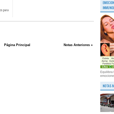
EMOCION
INMUNOL
os para
Página Principal
Notas Anteriores »
Equilibra 
emociones
NOTAS M