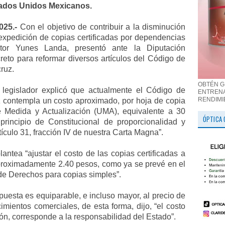
stados Unidos Mexicanos.
2025.-
Con el objetivo de contribuir a la disminución
 expedición de copias certificadas por dependencias
tor Yunes Landa, presentó ante la Diputación
reto para reformar diversos artículos del Código de
ruz.
OBTÉN G
 legislador explicó que actualmente el Código de
ENTRENA
RENDIMI
 contempla un costo aproximado, por hoja de copia
e Medida y Actualización (UMA), equivalente a 30
ÓPTICA 
principio de Constitucional de proporcionalidad y
rtículo 31, fracción IV de nuestra Carta Magna”.
lantea “ajustar el costo de las copias certificadas a
proximadamente 2.40 pesos, como ya se prevé en el
o de Derechos para copias simples”.
opuesta es equiparable, e incluso mayor, al precio de
imientos comerciales, de esta forma, dijo, “el costo
ción, corresponde a la responsabilidad del Estado”.