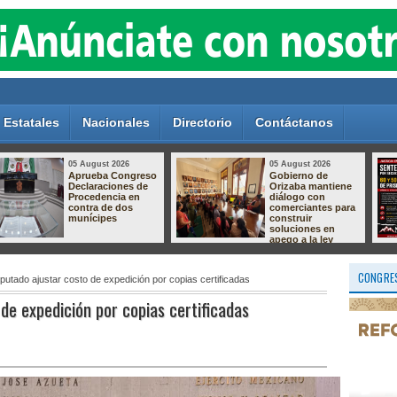
Estatales
Nacionales
Directorio
Contáctanos
05 August 2026
05 August 2026
Dan hasta 60 años
Crece el
de prisión a dos
descontento por el
responsables de
relleno sanitario de
secuestro
Nogales; vecinos
agravado en
preparan protesta
Pánuco
por presuntas
afectaciones
ambientales
CONGRES
putado ajustar costo de expedición por copias certificadas
de expedición por copias certificadas