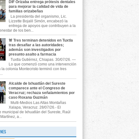
DIF Orizaba entrega prótesis dentales
para mejorar la calidad de vida de
familias orizabeñas
La presidenta del organismo, Lic.
Lizzette Bojalil Simón, encabezó la
entrega de apoyos que contribuyen a la
enestar de los ben...
🚨 Tres terminan detenidos en Tuxtla
tras desafiar a las autoridades;
además son investigados por
presunto asalto a farmacia
Tuxtla Gutiérrez, Chiapas. 30/07/26. —
Lo que comenzó como una intervención
n la colonia Montecristo terminó con tres
..
Alcalde de Ixhuatlán del Sureste
comparece ante el Congreso de
Veracruz; rechaza señalamientos por
caso Roxana Guzmán
Multi-Medios Las Altas Montañas
Xalapa, Veracruz. 28/07/26.- El
e municipal de Ixhuatlán del Sureste, Raúl
artínez, a...
ONES