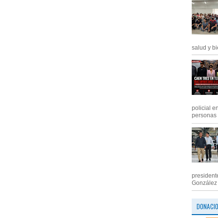
salud y bi
policial e
personas .
president
González M
DONACI