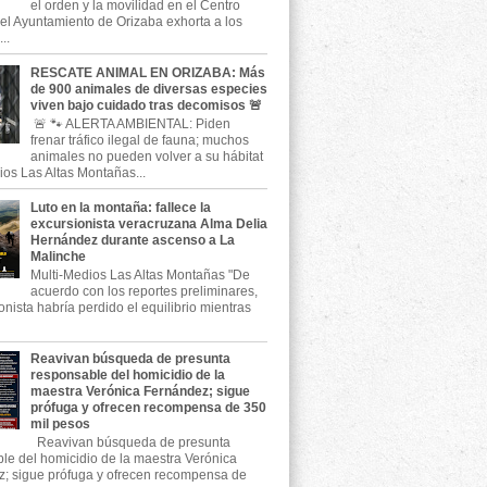
el orden y la movilidad en el Centro
, el Ayuntamiento de Orizaba exhorta a los
..
RESCATE ANIMAL EN ORIZABA: Más
de 900 animales de diversas especies
viven bajo cuidado tras decomisos 🚨
🚨 🐾 ALERTA AMBIENTAL: Piden
frenar tráfico ilegal de fauna; muchos
animales no pueden volver a su hábitat
ios Las Altas Montañas...
Luto en la montaña: fallece la
excursionista veracruzana Alma Delia
Hernández durante ascenso a La
Malinche
Multi-Medios Las Altas Montañas "De
acuerdo con los reportes preliminares,
onista habría perdido el equilibrio mientras
Reavivan búsqueda de presunta
responsable del homicidio de la
maestra Verónica Fernández; sigue
prófuga y ofrecen recompensa de 350
mil pesos
Reavivan búsqueda de presunta
le del homicidio de la maestra Verónica
; sigue prófuga y ofrecen recompensa de