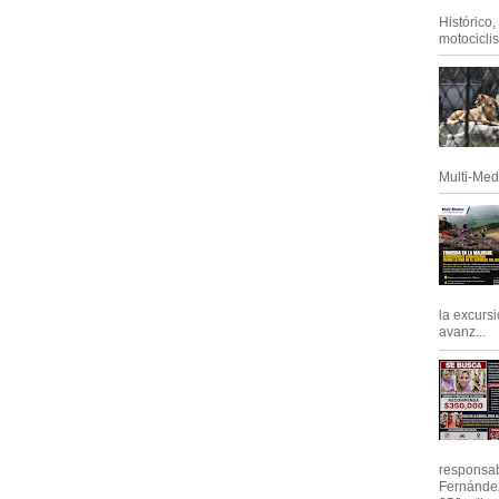
Histórico
motociclis.
Multi-Med
la excursi
avanz...
responsab
Fernández