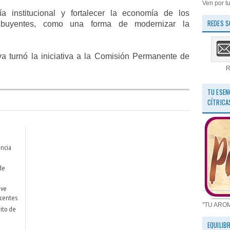
Ven por tu
gía institucional y fortalecer la economía de los
REDES S
ibuyentes, como una forma de modernizar la
va turnó la iniciativa a la Comisión Permanente de
R
TU ESEN
CÍTRICA
ncia
de
eve
ocentes
"TU ARO
ito de
EQUILIB