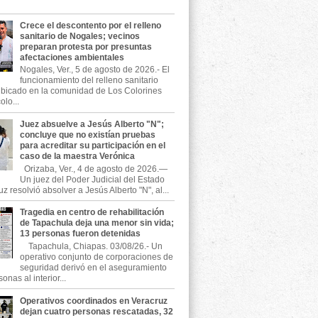
Crece el descontento por el relleno
sanitario de Nogales; vecinos
preparan protesta por presuntas
afectaciones ambientales
Nogales, Ver., 5 de agosto de 2026.- El
funcionamiento del relleno sanitario
ubicado en la comunidad de Los Colorines
olo...
Juez absuelve a Jesús Alberto "N";
concluye que no existían pruebas
para acreditar su participación en el
caso de la maestra Verónica
Orizaba, Ver., 4 de agosto de 2026.—
Un juez del Poder Judicial del Estado
z resolvió absolver a Jesús Alberto "N", al...
Tragedia en centro de rehabilitación
de Tapachula deja una menor sin vida;
13 personas fueron detenidas
Tapachula, Chiapas. 03/08/26.- Un
operativo conjunto de corporaciones de
seguridad derivó en el aseguramiento
onas al interior...
Operativos coordinados en Veracruz
dejan cuatro personas rescatadas, 32