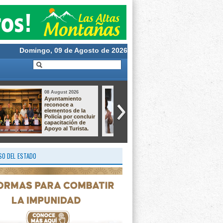
Domingo, 09 de Agosto de 2026
08 August 2026
08 August 2026
Autoridades
Fortín iniciará
municipales
obras de
analizan próxima
electrificación y
obra con
drenaje pluvial. Por
habitantes de
más de 5 mdp.
Monte Blanco.
O DEL ESTADO