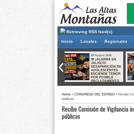
Retrieving RSS feed(s)
Inicio
Locales
Regionales
08 August 2026
08 August 2026
FORTALECE
ARRANCA
POLICÍA DE
REHABILITACIÓN
IXTACZOQUITLÁN
DE CALLES EN LA
PREVENCIÓN DE
UNIDAD
LA EXTORSIÓN
HABITACIONAL
TELEFÓNICA EN
POTRERILLO 3
EL SECTOR
EMPRESARIAL
Home
»
CONGRESO DEL ESTADO
» Recibe Com
públicas
Recibe Comisión de Vigilancia 
públicas