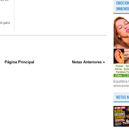
EMOCION
INMUNOL
os para
Página Principal
Notas Anteriores »
Equilibra 
emociones
NOTAS M