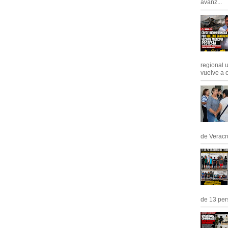
avanz...
regional 
vuelve a c
de Veracru
de 13 pers