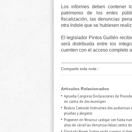
Los informes deben contener lo
patrimonio de los entes púb
fiscalización, las denuncias pen
otra índole que se hubiesen reali
El legislador Pintos Guillén recib
será distribuida entre los inte
cuenten con el acceso completo a
Comparte esta nota
:
Articulos Relacionados
Aprueba Congreso Declaraciones de Procede
en contra de dos munícipes
Realiza Comisión Instructora dos audiencias 
pruebas y alegatos
Proponen en Veracruz castigar con hasta nu
años de cárcel las denuncias falsas contra d
Diputada Naomi Santos rinde cuentas al distr