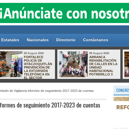
Estatales
Nacionales
Directorio
Contáctanos
08 August 2026
08 August 2026
Ayuntamiento
Presentan libro
reconoce a
con enfoque en el
elementos de la
fortalecimiento de
Policía por concluir
la igualdad
capacitación de
sustantiva en los
Apoyo al Turista.
municipios
CONGRES
isión de Vigilancia informes de seguimiento 2017-2023 de cuentas
informes de seguimiento 2017-2023 de cuentas