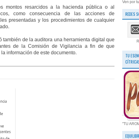
Ven por tu
s montos resarcidos a la hacienda pública o al
licos, como consecuencia de las acciones de
REDES S
ales presentadas y los procedimientos de cualquier
zado.
ió también de la auditora una herramienta digital que
R
grantes de la Comisión de Vigilancia a fin de que
 la información de este documento.
TU ESEN
CÍTRICA
ncia
de
"TU ARO
eve
ocentes
EQUILIB
ito de