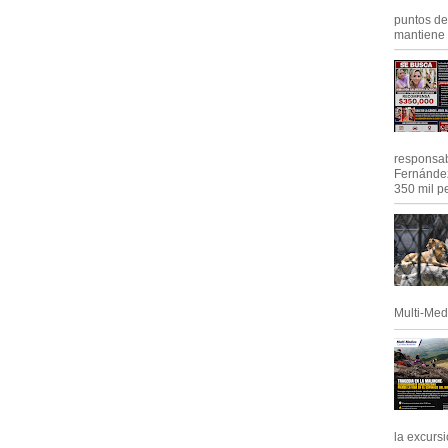
puntos de
mantiene e
responsab
Fernández
350 mil pe
Multi-Med
la excursi