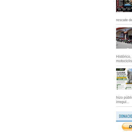
rescate de
Histórico
motociclis.
hizo públ
irregul...
DONACI