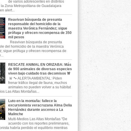
de varios adolescentes en distintos
 la Zona Metropolitana de Guadalajara
n alert...
Reavivan búsqueda de presunta
responsable del homicidio de la
maestra Verónica Fernández; sigue
prófuga y ofrecen recompensa de 350
mil pesos
Reavivan búsqueda de presunta
le del homicidio de la maestra Verónica
; sigue prófuga y ofrecen recompensa de
...
RESCATE ANIMAL EN ORIZABA: Más
de 900 animales de diversas especies
viven bajo cuidado tras decomisos 🚨
🚨 🐾 ALERTA AMBIENTAL: Piden
frenar tráfico ilegal de fauna; muchos
animales no pueden volver a su hábitat
ios Las Altas Montañas...
Luto en la montaña: fallece la
excursionista veracruzana Alma Delia
Hernández durante ascenso a La
Malinche
Multi-Medios Las Altas Montañas "De
acuerdo con los reportes preliminares,
onista habría perdido el equilibrio mientras