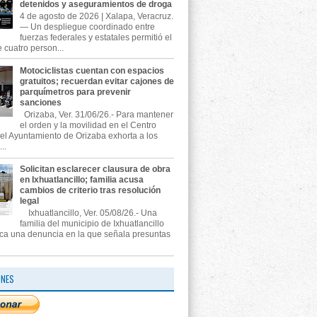
detenidos y aseguramientos de droga
4 de agosto de 2026 | Xalapa, Veracruz.
— Un despliegue coordinado entre
fuerzas federales y estatales permitió el
 cuatro person...
Motociclistas cuentan con espacios
gratuitos; recuerdan evitar cajones de
parquímetros para prevenir
sanciones
Orizaba, Ver. 31/06/26.- Para mantener
el orden y la movilidad en el Centro
, el Ayuntamiento de Orizaba exhorta a los
..
Solicitan esclarecer clausura de obra
en Ixhuatlancillo; familia acusa
cambios de criterio tras resolución
legal
Ixhuatlancillo, Ver. 05/08/26.- Una
familia del municipio de Ixhuatlancillo
ica una denuncia en la que señala presuntas
ONES