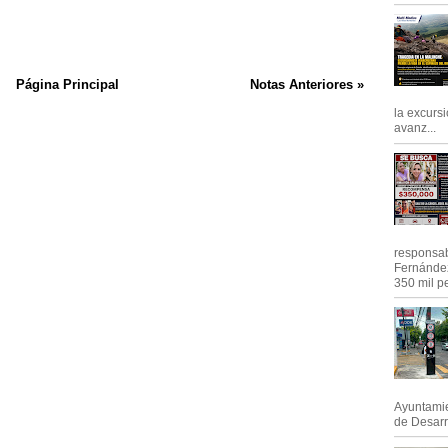
Página Principal
Notas Anteriores »
la excursi
avanz...
responsab
Fernández
350 mil pe
Ayuntamie
de Desarro