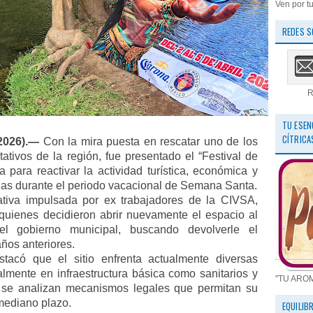
Ven por tu
REDES S
R
TU ESEN
CÍTRICA
 2026).—
Con la mira puesta en rescatar uno de los
ativos de la región, fue presentado el “Festival de
 para reactivar la actividad turística, económica y
llas durante el periodo vacacional de Semana Santa.
ativa impulsada por ex trabajadores de la CIVSA,
, quienes decidieron abrir nuevamente el espacio al
el gobierno municipal, buscando devolverle el
ños anteriores.
stacó que el sitio enfrenta actualmente diversas
almente en infraestructura básica como sanitarios y
"TU ARO
a se analizan mecanismos legales que permitan su
mediano plazo.
EQUILIB