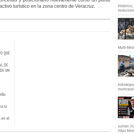
activo turístico en la zona centro de Veracruz.
Histórico
motociclis.
Multi-Med
TO QUE
AL DE
 DE UN
a
estrategi
municipal y
illo
ia la
s en el
suman 31 
Altas Mont