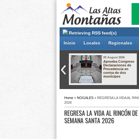
Retrieving RSS feed(s)
Inicio
Locales
Regionales
05 August 2026
05 August 2026
Gobierno de
Dan hasta 60 años
Orizaba mantiene
de prisión a dos
diálogo con
responsables de
comerciantes para
secuestro
construir
agravado en
soluciones en
Pánuco
apego a la ley
Home
»
NOGALES
» REGRESA LA VIDA AL RI
2026
REGRESA LA VIDA AL RINCÓN DE
SEMANA SANTA 2026