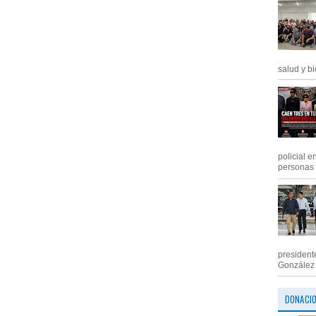
salud y bi
policial e
personas .
president
González M
DONACI