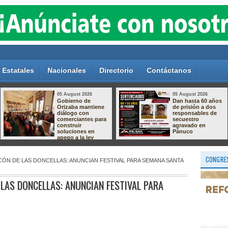
Estatales
Nacionales
Directorio
Contáctanos
05 August 2026
05 August 2026
Crece el
Aprende a crear la
descontento por el
magia de nuestras
relleno sanitario de
tradiciones!
Nogales; vecinos
preparan protesta
por presuntas
afectaciones
ambientales
CONGRES
NCÓN DE LAS DONCELLAS: ANUNCIAN FESTIVAL PARA SEMANA SANTA
 LAS DONCELLAS: ANUNCIAN FESTIVAL PARA