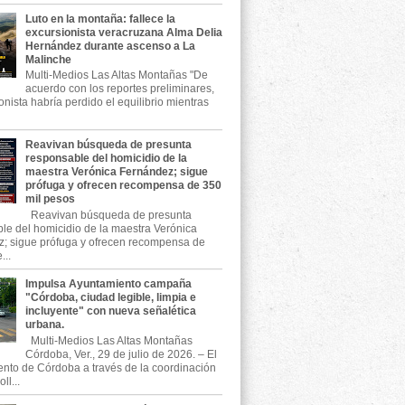
Luto en la montaña: fallece la
excursionista veracruzana Alma Delia
Hernández durante ascenso a La
Malinche
Multi-Medios Las Altas Montañas "De
acuerdo con los reportes preliminares,
onista habría perdido el equilibrio mientras
Reavivan búsqueda de presunta
responsable del homicidio de la
maestra Verónica Fernández; sigue
prófuga y ofrecen recompensa de 350
mil pesos
Reavivan búsqueda de presunta
le del homicidio de la maestra Verónica
; sigue prófuga y ofrecen recompensa de
...
Impulsa Ayuntamiento campaña
"Córdoba, ciudad legible, limpia e
incluyente" con nueva señalética
urbana.
Multi-Medios Las Altas Montañas
Córdoba, Ver., 29 de julio de 2026. – El
nto de Córdoba a través de la coordinación
ll...