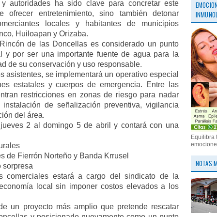
 y autoridades ha sido clave para concretar este
EMOCION
 ofrecer entretenimiento, sino también detonar
INMUNOL
merciantes locales y habitantes de municipios
co, Huiloapan y Orizaba.
l Rincón de las Doncellas es considerado un punto
al y por ser una importante fuente de agua para la
dad de su conservación y uso responsable.
os asistentes, se implementará un operativo especial
nes estatales y cuerpos de emergencia. Entre las
tran restricciones en zonas de riesgo para nadar
instalación de señalización preventiva, vigilancia
ión del área.
l jueves 2 al domingo 5 de abril y contará con una
Equilibra 
emociones
urales
s de Fierrón Norteño y Banda Krrusel
NOTAS M
 sorpresa
s comerciales estará a cargo del sindicato de la
economía local sin imponer costos elevados a los
 de un proyecto más amplio que pretende rescatar
Doncellas y posicionarlo nuevamente como un punto