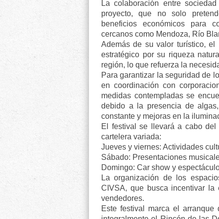
La colaboración entre sociedad
proyecto, que no solo pretende
beneficios económicos para co
cercanos como Mendoza, Río Blan
Además de su valor turístico, e
estratégico por su riqueza natur
región, lo que refuerza la necesi
Para garantizar la seguridad de l
en coordinación con corporacio
medidas contempladas se encuen
debido a la presencia de algas, 
constante y mejoras en la iluminac
El festival se llevará a cabo de
cartelera variada:
Jueves y viernes: Actividades cult
Sábado: Presentaciones musicale
Domingo: Car show y espectáculo
La organización de los espacio
CIVSA, que busca incentivar la 
vendedores.
Este festival marca el arranque
integralmente el Rincón de las 