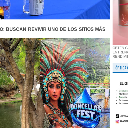
O: BUSCAN REVIVIR UNO DE LOS SITIOS MÁS
S
OBTÉN G
ENTRENA
RENDIMI
ÓPTICA 