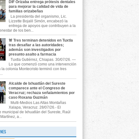
DIF Orizaba entrega prótesis dentales
para mejorar la calidad de vida de
familias orizabeñas
La presidenta del organismo, Lic.
Lizzette Bojalil Simón, encabezó la
entrega de apoyos que contribuyen a la
enestar de los ben...
🚨 Tres terminan detenidos en Tuxtla
tras desafiar a las autoridades;
además son investigados por
presunto asalto a farmacia
Tuxtla Gutiérrez, Chiapas. 30/07/26. —
Lo que comenzó como una intervención
n la colonia Montecristo terminó con tres
..
Alcalde de Ixhuatlán del Sureste
comparece ante el Congreso de
Veracruz; rechaza señalamientos por
caso Roxana Guzmán
Multi-Medios Las Altas Montañas
Xalapa, Veracruz. 28/07/26.- El
e municipal de Ixhuatlán del Sureste, Raúl
artínez, a...
ONES