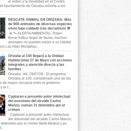
el orden y la movilidad en el Centro
, el Ayuntamiento de Orizaba exhorta a los
..
RESCATE ANIMAL EN ORIZABA: Más
de 900 animales de diversas especies
viven bajo cuidado tras decomisos 🚨
🚨 🐾 ALERTA AMBIENTAL: Piden
frenar tráfico ilegal de fauna; muchos
animales no pueden volver a su hábitat
ios Las Altas Montañas...
Orizaba al 100 llegará a la Unidad
Habitacional 27 de Mayo con acciones
integrales y atención directa a las
familias
Orizaba, Ver. 29/07/26.- El programa
Orizaba al 100, considerado una de las
as de mayor cercanía entre el gobierno
 la c...
Capturan a presunto autor intelectual
del asesinato del alcalde Carlos
Manzo; suman 31 detenidos por el
crimen
Capturan a presunto autor intelectual
del asesinato del alcalde Carlos Manzo;
detenidos por el crimen Multi-Medios Las
...