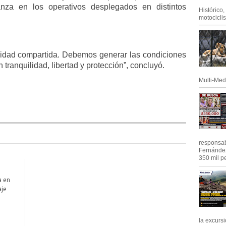
nza en los operativos desplegados en distintos
Histórico
motociclis.
lidad compartida. Debemos generar las condiciones
tranquilidad, libertad y protección”, concluyó.
Multi-Med
responsab
Fernández
350 mil pe
a en
aje
la excursi