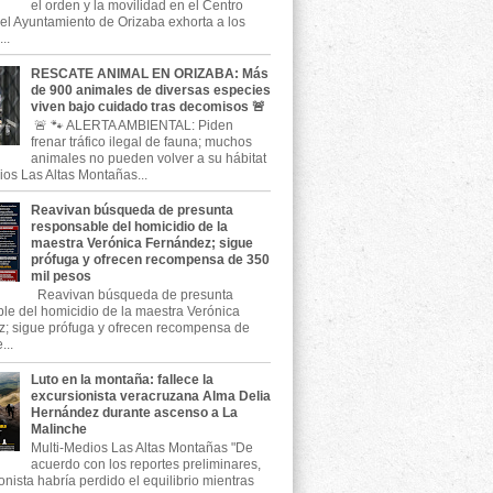
el orden y la movilidad en el Centro
, el Ayuntamiento de Orizaba exhorta a los
..
RESCATE ANIMAL EN ORIZABA: Más
de 900 animales de diversas especies
viven bajo cuidado tras decomisos 🚨
🚨 🐾 ALERTA AMBIENTAL: Piden
frenar tráfico ilegal de fauna; muchos
animales no pueden volver a su hábitat
ios Las Altas Montañas...
Reavivan búsqueda de presunta
responsable del homicidio de la
maestra Verónica Fernández; sigue
prófuga y ofrecen recompensa de 350
mil pesos
Reavivan búsqueda de presunta
le del homicidio de la maestra Verónica
; sigue prófuga y ofrecen recompensa de
...
Luto en la montaña: fallece la
excursionista veracruzana Alma Delia
Hernández durante ascenso a La
Malinche
Multi-Medios Las Altas Montañas "De
acuerdo con los reportes preliminares,
onista habría perdido el equilibrio mientras