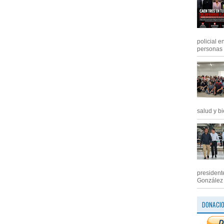
policial e
personas .
salud y bi
president
González M
DONACI