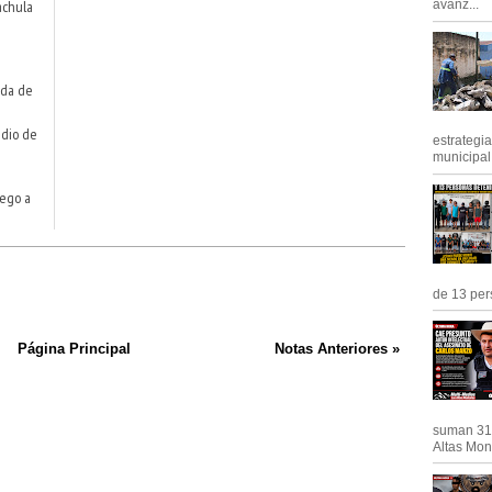
achula
avanz...
ada de
idio de
estrategi
municipal y
pego a
de 13 pers
Página Principal
Notas Anteriores »
suman 31 
Altas Mont