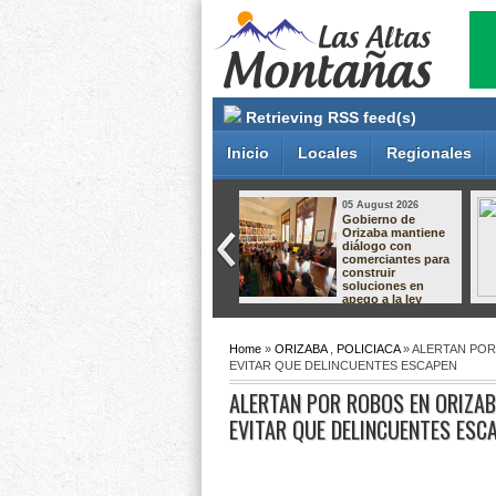
Retrieving RSS feed(s)
Inicio
Locales
Regionales
05 August 2026
05 August 2026
Dan hasta 60 años
Crece el
de prisión a dos
descontento por el
responsables de
relleno sanitario de
secuestro
Nogales; vecinos
agravado en
preparan protesta
Pánuco
por presuntas
afectaciones
ambientales
Home
»
ORIZABA
,
POLICIACA
» ALERTAN POR
EVITAR QUE DELINCUENTES ESCAPEN
ALERTAN POR ROBOS EN ORIZAB
EVITAR QUE DELINCUENTES ESC