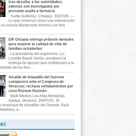
tras desafiar a las autoridades;
además son investigados por
presunto asalto a farmacia
Tuxtla Gutiérrez, Chiapas. 30/07/26. —
Lo que comenzó como una intervención
n la colonia Montecristo terminó con tres
..
DIF Orizaba entrega prótesis dentales
para mejorar la calidad de vida de
familias orizabeñas
La presidenta del organismo, Lic.
Lizzette Bojalil Simón, encabezó la
entrega de apoyos que contribuyen a la
enestar de los ben...
Alcalde de Ixhuatlán del Sureste
comparece ante el Congreso de
Veracruz; rechaza señalamientos por
caso Roxana Guzmán
Multi-Medios Las Altas Montañas
Xalapa, Veracruz. 28/07/26.- El
e municipal de Ixhuatlán del Sureste, Raúl
artínez, a...
ONES