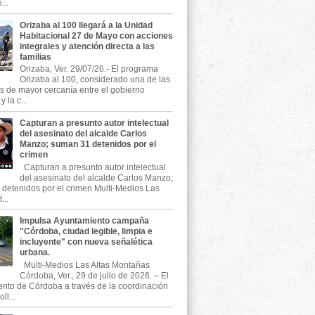
...
Orizaba al 100 llegará a la Unidad
Habitacional 27 de Mayo con acciones
integrales y atención directa a las
familias
Orizaba, Ver. 29/07/26.- El programa
Orizaba al 100, considerado una de las
as de mayor cercanía entre el gobierno
 la c...
Capturan a presunto autor intelectual
del asesinato del alcalde Carlos
Manzo; suman 31 detenidos por el
crimen
Capturan a presunto autor intelectual
del asesinato del alcalde Carlos Manzo;
detenidos por el crimen Multi-Medios Las
...
Impulsa Ayuntamiento campaña
"Córdoba, ciudad legible, limpia e
incluyente" con nueva señalética
urbana.
Multi-Medios Las Altas Montañas
Córdoba, Ver., 29 de julio de 2026. – El
nto de Córdoba a través de la coordinación
ll...