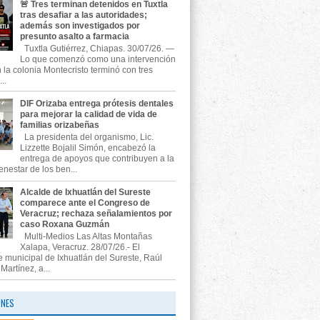
🚨 Tres terminan detenidos en Tuxtla
tras desafiar a las autoridades;
además son investigados por
presunto asalto a farmacia
Tuxtla Gutiérrez, Chiapas. 30/07/26. —
Lo que comenzó como una intervención
n la colonia Montecristo terminó con tres
..
DIF Orizaba entrega prótesis dentales
para mejorar la calidad de vida de
familias orizabeñas
La presidenta del organismo, Lic.
Lizzette Bojalil Simón, encabezó la
entrega de apoyos que contribuyen a la
enestar de los ben...
Alcalde de Ixhuatlán del Sureste
comparece ante el Congreso de
Veracruz; rechaza señalamientos por
caso Roxana Guzmán
Multi-Medios Las Altas Montañas
Xalapa, Veracruz. 28/07/26.- El
e municipal de Ixhuatlán del Sureste, Raúl
artínez, a...
ONES