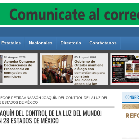
Estatales
Nacionales
Directorio
Contáctanos
05 August 2026
05 August 2026
Dan hasta 60 años
Crece el
de prisión a dos
descontento por el
responsables de
relleno sanitario de
secuestro
Nogales; vecinos
agravado en
preparan protesta
Pánuco
por presuntas
afectaciones
ambientales
CONGRES
¡SEGOB RETIRA A NAASÓN JOAQUÍN DEL CONTROL DE LA LUZ DEL
28 ESTADOS DE MÉXICO
AQUÍN DEL CONTROL DE LA LUZ DEL MUNDO!
N 28 ESTADOS DE MÉXICO