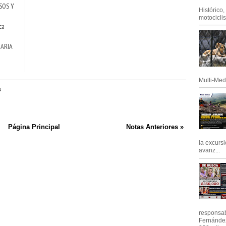
SOS Y
Histórico
motociclis.
ca
NARIA
Multi-Med
s
Página Principal
Notas Anteriores »
la excursi
avanz...
responsab
Fernández