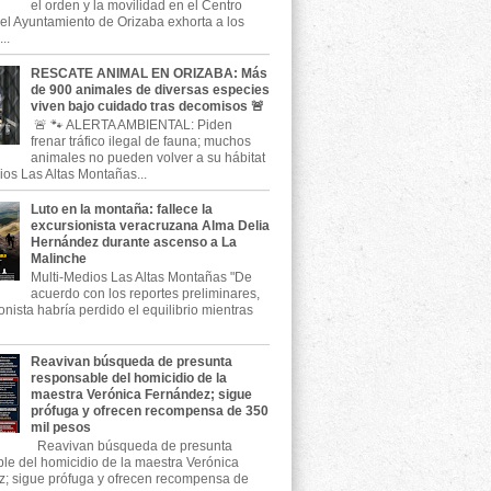
el orden y la movilidad en el Centro
, el Ayuntamiento de Orizaba exhorta a los
..
RESCATE ANIMAL EN ORIZABA: Más
de 900 animales de diversas especies
viven bajo cuidado tras decomisos 🚨
🚨 🐾 ALERTA AMBIENTAL: Piden
frenar tráfico ilegal de fauna; muchos
animales no pueden volver a su hábitat
ios Las Altas Montañas...
Luto en la montaña: fallece la
excursionista veracruzana Alma Delia
Hernández durante ascenso a La
Malinche
Multi-Medios Las Altas Montañas "De
acuerdo con los reportes preliminares,
onista habría perdido el equilibrio mientras
Reavivan búsqueda de presunta
responsable del homicidio de la
maestra Verónica Fernández; sigue
prófuga y ofrecen recompensa de 350
mil pesos
Reavivan búsqueda de presunta
le del homicidio de la maestra Verónica
; sigue prófuga y ofrecen recompensa de