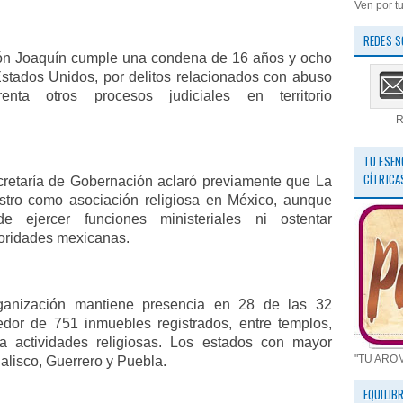
Ven por tu
REDES S
ón Joaquín cumple una condena de 16 años y ocho
Estados Unidos, por delitos relacionados con abuso
renta otros procesos judiciales en territorio
R
TU ESEN
CÍTRICA
ecretaría de Gobernación aclaró previamente que La
stro como asociación religiosa en México, aunque
ejercer funciones ministeriales ni ostentar
utoridades mexicanas.
organización mantiene presencia en 28 de las 32
edor de 751 inmuebles registrados, entre templos,
a actividades religiosas. Los estados con mayor
"TU ARO
Jalisco, Guerrero y Puebla.
EQUILIB