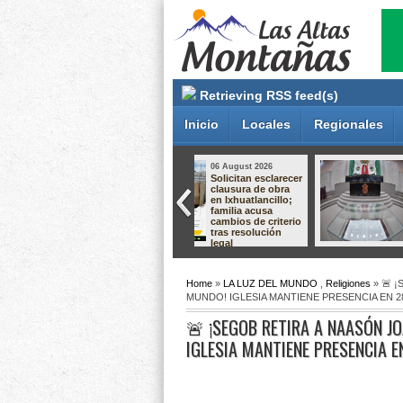
Retrieving RSS feed(s)
Inicio
Locales
Regionales
05 August 2026
05 August 2026
Aprueba Congreso
Gobierno de
Declaraciones de
Orizaba mantiene
Procedencia en
diálogo con
contra de dos
comerciantes para
munícipes
construir
soluciones en
apego a la ley
Home
»
LA LUZ DEL MUNDO
,
Religiones
» 🚨 
MUNDO! IGLESIA MANTIENE PRESENCIA EN 
🚨 ¡SEGOB RETIRA A NAASÓN JO
IGLESIA MANTIENE PRESENCIA E