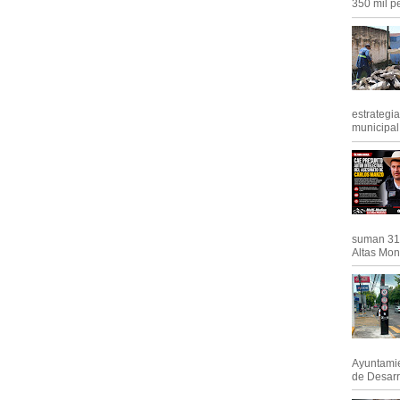
350 mil pe
estrategi
municipal y
suman 31 
Altas Mont
Ayuntamie
de Desarro