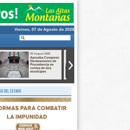
Viernes, 07 de Agosto de 2026
05 August 2026
05 August 2026
Dan hasta 60 años
Crece el
de prisión a dos
descontento por el
responsables de
relleno sanitario de
secuestro
Nogales; vecinos
agravado en
preparan protesta
Pánuco
por presuntas
afectaciones
ambientales
O DEL ESTADO