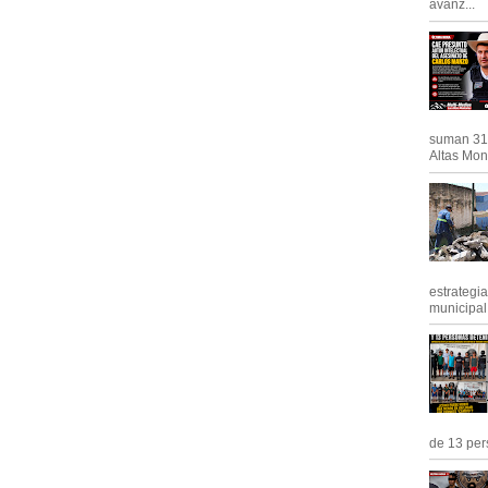
avanz...
suman 31 
Altas Mont
estrategi
municipal y
de 13 pers