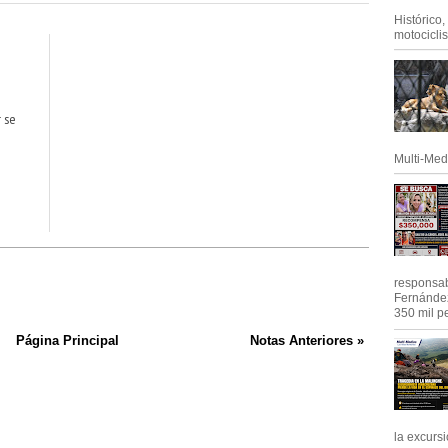
Histórico
motociclis.
 se
Multi-Med
O
responsab
Fernández
350 mil pe
Página Principal
Notas Anteriores »
la excursi