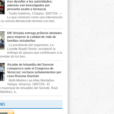
tras desafiar a las autoridades;
además son investigados por
presunto asalto a farmacia
Tuxtla Gutiérrez, Chiapas. 30/07/26. —
Lo que comenzó como una intervención
n la colonia Montecristo terminó con tres
..
DIF Orizaba entrega prótesis dentales
para mejorar la calidad de vida de
familias orizabeñas
La presidenta del organismo, Lic.
Lizzette Bojalil Simón, encabezó la
entrega de apoyos que contribuyen a la
enestar de los ben...
Alcalde de Ixhuatlán del Sureste
comparece ante el Congreso de
Veracruz; rechaza señalamientos por
caso Roxana Guzmán
Multi-Medios Las Altas Montañas
Xalapa, Veracruz. 28/07/26.- El
e municipal de Ixhuatlán del Sureste, Raúl
artínez, a...
ONES