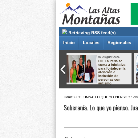
Retrieving RSS feed(s)
Inicio
Locales
Regionales
06 August 2026
06 August 2026
La Perla promueve
Solicitan esclarecer
su riqueza turística
clausura de obra
y gastronómica
en Ixhuatlancillo;
ante
familia acusa
restauranteros de
cambios de criterio
CANIRAC
tras resolución
legal
Home
»
COLUMNA: LO QUE YO PIENSO
» Sobe
Soberanía. Lo que yo pienso. Ju