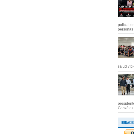
policial e
personas .
salud y bi
president
González M
DONACI