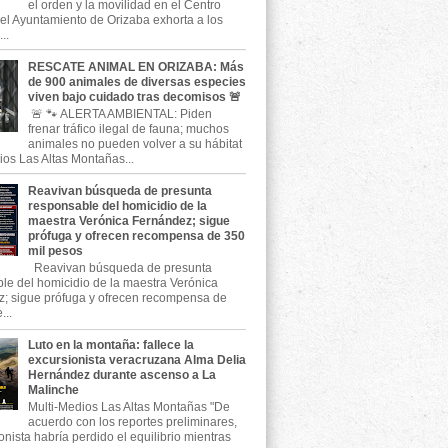
el orden y la movilidad en el Centro
, el Ayuntamiento de Orizaba exhorta a los
..
RESCATE ANIMAL EN ORIZABA: Más
de 900 animales de diversas especies
viven bajo cuidado tras decomisos 🚨
🚨 🐾 ALERTA AMBIENTAL: Piden
frenar tráfico ilegal de fauna; muchos
animales no pueden volver a su hábitat
ios Las Altas Montañas...
Reavivan búsqueda de presunta
responsable del homicidio de la
maestra Verónica Fernández; sigue
prófuga y ofrecen recompensa de 350
mil pesos
Reavivan búsqueda de presunta
le del homicidio de la maestra Verónica
; sigue prófuga y ofrecen recompensa de
...
Luto en la montaña: fallece la
excursionista veracruzana Alma Delia
Hernández durante ascenso a La
Malinche
Multi-Medios Las Altas Montañas "De
acuerdo con los reportes preliminares,
onista habría perdido el equilibrio mientras