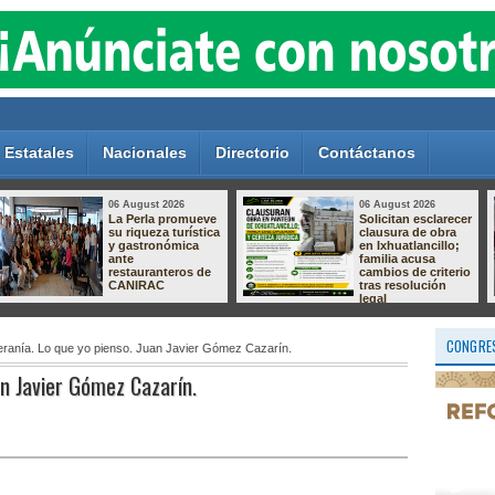
Estatales
Nacionales
Directorio
Contáctanos
05 August 2026
05 August 2026
Aprueba Congreso
Gobierno de
Declaraciones de
Orizaba mantiene
Procedencia en
diálogo con
contra de dos
comerciantes para
munícipes
construir
soluciones en
apego a la ley
CONGRES
ranía. Lo que yo pienso. Juan Javier Gómez Cazarín.
an Javier Gómez Cazarín.