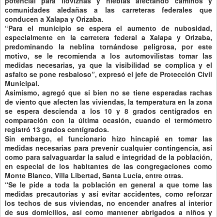
potencial para lloviznas y nieblas afectando caminos y
comunidades aledañas a las carreteras federales que
conducen a Xalapa y Orizaba.
“Para el municipio se espera el aumento de nubosidad,
especialmente en la carretera federal a Xalapa y Orizaba,
predominando la neblina tornándose peligrosa, por este
motivo, se le recomienda a los automovilistas tomar las
medidas necesarias, ya que la visibilidad se complica y el
asfalto se pone resbaloso”, expresó el jefe de Protección Civil
Municipal.
Asimismo, agregó que si bien no se tiene esperadas rachas
de viento que afecten las viviendas, la temperatura en la zona
se espera descienda a los 10 y 8 grados centígrados en
comparación con la última ocasión, cuando el termómetro
registró 13 grados centígrados.
Sin embargo, el funcionario hizo hincapié en tomar las
medidas necesarias para prevenir cualquier contingencia, así
como para salvaguardar la salud e integridad de la población,
en especial de los habitantes de las congregaciones como
Monte Blanco, Villa Libertad, Santa Lucía, entre otras.
“Se le pide a toda la población en general a que tome las
medidas precautorias y así evitar accidentes, como reforzar
los techos de sus viviendas, no encender anafres al interior
de sus domicilios, así como mantener abrigados a niños y