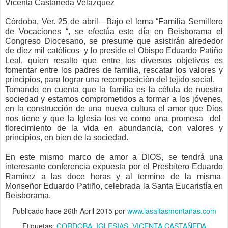
Vicenta Castañeda Velázquez
Córdoba, Ver. 25 de abril—Bajo el lema “Familia Semillero
de Vocaciones “, se efectúa este día en Beisborama el
Congreso Diocesano, se presume que asistirán alrededor
de diez mil católicos y lo preside el Obispo Eduardo Patiño
Leal, quien resalto que entre los diversos objetivos es
fomentar entre los padres de familia, rescatar los valores y
principios, para lograr una recomposición del tejido social.
Tomando en cuenta que la familia es la célula de nuestra
sociedad y estamos comprometidos a formar a los jóvenes,
en la construcción de una nueva cultura el amor que Dios
nos tiene y que la Iglesia los ve como una promesa del
florecimiento de la vida en abundancia, con valores y
principios, en bien de la sociedad.
En este mismo marco de amor a DIOS, se tendrá una
interesante conferencia expuesta por el Presbítero Eduardo
Ramírez a las doce horas y al termino de la misma
Monseñor Eduardo Patiño, celebrada la Santa Eucaristía en
Beisborama.
Publicado hace
26th April 2015
por
www.lasaltasmontañas.com
Etiquetas:
CORDOBA
IGLESIAS
VICENTA CASTAÑEDA