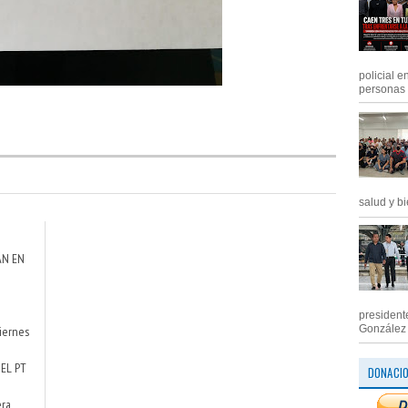
policial e
personas .
salud y bi
ÁN EN
president
González M
viernes
 EL PT
DONACI
era