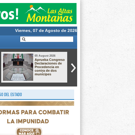
Viernes, 07 de Agosto de 2026
05 August 2026
05 August 2026
Dan hasta 60 años
Crece el
de prisión a dos
descontento por el
responsables de
relleno sanitario de
secuestro
Nogales; vecinos
agravado en
preparan protesta
Pánuco
por presuntas
afectaciones
ambientales
O DEL ESTADO