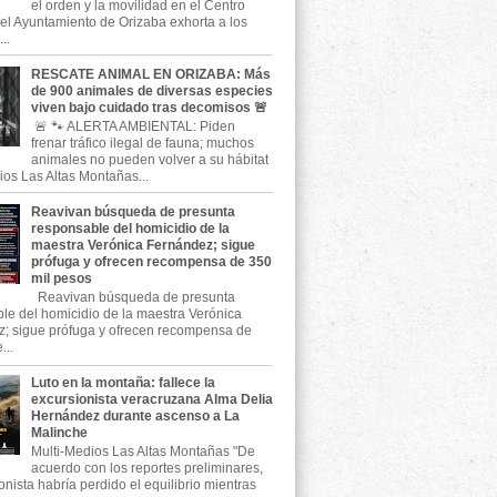
el orden y la movilidad en el Centro
, el Ayuntamiento de Orizaba exhorta a los
..
RESCATE ANIMAL EN ORIZABA: Más
de 900 animales de diversas especies
viven bajo cuidado tras decomisos 🚨
🚨 🐾 ALERTA AMBIENTAL: Piden
frenar tráfico ilegal de fauna; muchos
animales no pueden volver a su hábitat
ios Las Altas Montañas...
Reavivan búsqueda de presunta
responsable del homicidio de la
maestra Verónica Fernández; sigue
prófuga y ofrecen recompensa de 350
mil pesos
Reavivan búsqueda de presunta
le del homicidio de la maestra Verónica
; sigue prófuga y ofrecen recompensa de
...
Luto en la montaña: fallece la
excursionista veracruzana Alma Delia
Hernández durante ascenso a La
Malinche
Multi-Medios Las Altas Montañas "De
acuerdo con los reportes preliminares,
onista habría perdido el equilibrio mientras