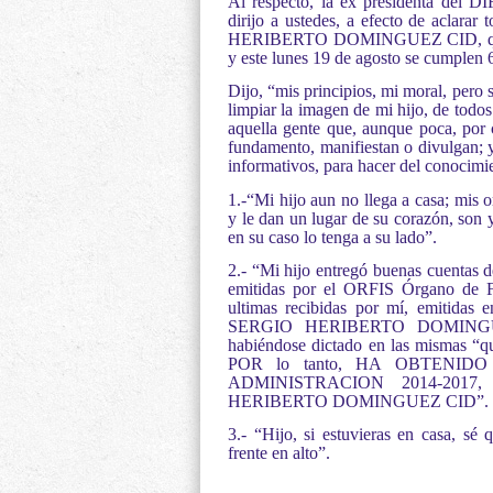
Al respecto, la ex presidenta del 
dirijo a ustedes, a efecto de aclara
HERIBERTO DOMINGUEZ CID, quien de
y este lunes 19 de agosto se cumplen 6
Dijo, “mis principios, mi moral, pero
limpiar la imagen de mi hijo, de todo
aquella gente que, aunque poca, por 
fundamento, manifiestan o divulgan; 
informativos, para hacer del conocimi
1.-“Mi hijo aun no llega a casa; mis o
y le dan un lugar de su corazón, son 
en su caso lo tenga a su lado”.
2.- “Mi hijo entregó buenas cuentas d
emitidas por el ORFIS Órgano de Fis
ultimas recibidas por mí, emitidas 
SERGIO HERIBERTO DOMINGUEZ 
habiéndose dictado en las mis
POR lo tanto, HA OBTENID
ADMINISTRACION 2014-201
HERIBERTO DOMINGUEZ CID”.
3.- “Hijo, si estuvieras en casa, sé 
frente en alto”.