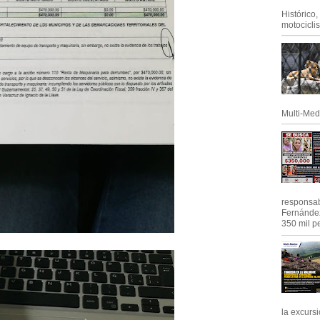
Histórico
motociclis.
Multi-Med
responsab
Fernández
350 mil pe
la excursi