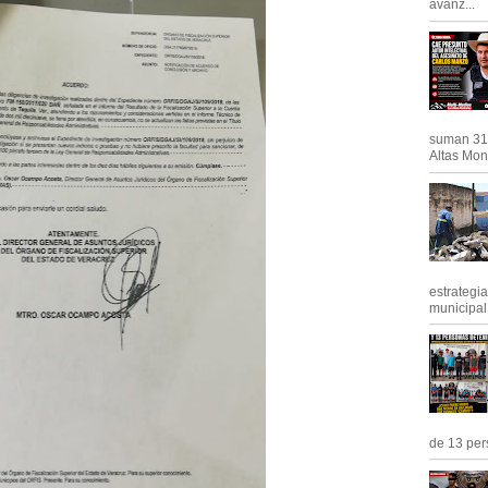
avanz...
suman 31 
Altas Mont
estrategi
municipal y
de 13 pers