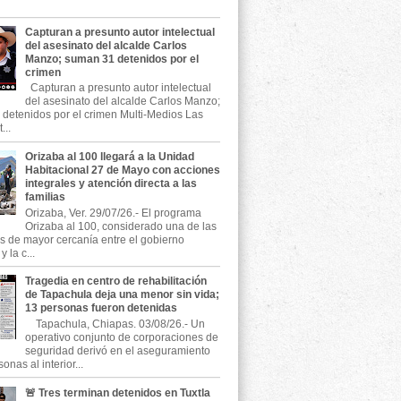
Capturan a presunto autor intelectual
del asesinato del alcalde Carlos
Manzo; suman 31 detenidos por el
crimen
Capturan a presunto autor intelectual
del asesinato del alcalde Carlos Manzo;
detenidos por el crimen Multi-Medios Las
...
Orizaba al 100 llegará a la Unidad
Habitacional 27 de Mayo con acciones
integrales y atención directa a las
familias
Orizaba, Ver. 29/07/26.- El programa
Orizaba al 100, considerado una de las
as de mayor cercanía entre el gobierno
 la c...
Tragedia en centro de rehabilitación
de Tapachula deja una menor sin vida;
13 personas fueron detenidas
Tapachula, Chiapas. 03/08/26.- Un
operativo conjunto de corporaciones de
seguridad derivó en el aseguramiento
onas al interior...
🚨 Tres terminan detenidos en Tuxtla