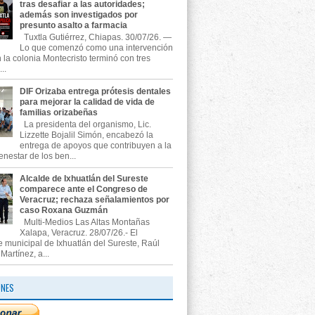
tras desafiar a las autoridades;
además son investigados por
presunto asalto a farmacia
Tuxtla Gutiérrez, Chiapas. 30/07/26. —
Lo que comenzó como una intervención
n la colonia Montecristo terminó con tres
..
DIF Orizaba entrega prótesis dentales
para mejorar la calidad de vida de
familias orizabeñas
La presidenta del organismo, Lic.
Lizzette Bojalil Simón, encabezó la
entrega de apoyos que contribuyen a la
enestar de los ben...
Alcalde de Ixhuatlán del Sureste
comparece ante el Congreso de
Veracruz; rechaza señalamientos por
caso Roxana Guzmán
Multi-Medios Las Altas Montañas
Xalapa, Veracruz. 28/07/26.- El
e municipal de Ixhuatlán del Sureste, Raúl
artínez, a...
ONES