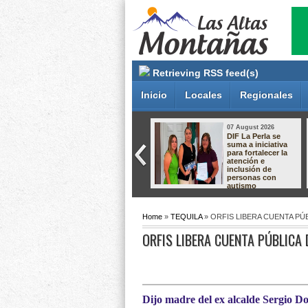
Retrieving RSS feed(s)
Inicio
Locales
Regionales
06 August 2026
06 August 2026
La Perla promueve
Solicitan esclarecer
su riqueza turística
clausura de obra
y gastronómica
en Ixhuatlancillo;
ante
familia acusa
restauranteros de
cambios de criterio
CANIRAC
tras resolución
legal
Home
»
TEQUILA
» ORFIS LIBERA CUENTA PÚ
ORFIS LIBERA CUENTA PÚBLICA 
Dijo madre del ex alcalde Sergio 