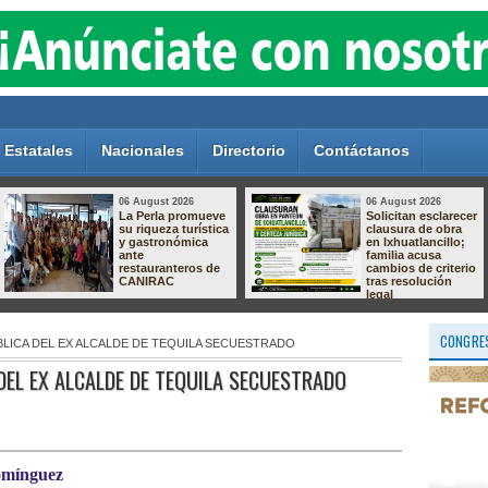
Estatales
Nacionales
Directorio
Contáctanos
05 August 2026
05 August 2026
Aprueba Congreso
Gobierno de
Declaraciones de
Orizaba mantiene
Procedencia en
diálogo con
contra de dos
comerciantes para
munícipes
construir
soluciones en
apego a la ley
CONGRES
BLICA DEL EX ALCALDE DE TEQUILA SECUESTRADO
DEL EX ALCALDE DE TEQUILA SECUESTRADO
Domínguez