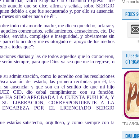
DIF municipal, María Eugenia Cid Coxcahua expresó: “me
Ven por tu
r todo aquello que se dice, afirma y señala, sobre SERGIO
bido a que fue secuestrado y, por ello su ausencia,
REDES S
 meses sin saber nada de él”.
 sobre todo mi amor de madre, me dicen que debo, aclarar y
s aquellos comentarios, señalamientos, acusaciones, etc. De
celos, envidia, complejos e inseguridad, y obviamente sin
y para ello acudo y me es otorgado el apoyo de los medios
R
ento a todos que”:
TU ESEN
raciones diarias y las de todos aquellos que lo conocieron,
CÍTRICA
y serán siempre, para que Dios ya sea que me lo regrese, o
e su administración, como lo acredito con las resoluciones
calización del estado; las primera recibidas por él, las
en su ausencia; y que son en el sentido de que mi hijo
CID, dio cabal cumplimiento con su función,
mas “que HA SIDO APROBADA LA CUENTA PUBLICA, Y
O SU LIBERACION, CORRESPONDIENTE A LA
7, ENCABEZA POR EL LICENCIADO SERGIO
que estarías satisfecho, orgulloso, y como siempre con la
"TU ARO
EQUILIB