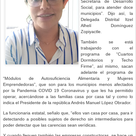
Secretaria de Desarrollo
Social, para atender doce
municipios”. Dijo así, la
Delegada Distrital Itzel
Alhelí Domínguez
Zopiyactle.
También se está
trabajando con el
programa de “Cuartos
Dormitorios y Techo
Firme”, así mismo, sacan
adelante el programa de
“Módulos de Autosuficiencia Alimentaria y Mujeres
Emprendedoras”, que son para los municipios menos afectados
por la Pandemia COVID 19 Coronavirus y que les ha permitido
operar, acercándose a las familias casa por casa tal y como lo
indica el Presidente de la república Andrés Manuel López Obrador.
La funcionaria estatal, señalo que, “ellos van casa por casa, para ir
detectando a posibles sujetos de derecho sin intermediarios para
poder detectar que las carencias sean verídicas.
Y cuando lleguen también las empresas constructoras, se hace un