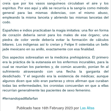
creía que por los vasos sanguíneos circulaban el aire y los
espíritus. Por eso aquí y allá se recurría a la sangría como método
general para las mismas dolencias, con el mismo abuso,
empleando la misma lanceta y abriendo las mismas lancetas del
codo.
Españoles e indios practicaban la magia imitativa: una flor en forma
de corazón debería servir para los males de ese órgano; una
piedra de color verde debería evitar la formación de cálculos
biliares. Los indígenas así lo creían y Felipe II ostentaba un bello
jade mexicano en su anillo, exactamente con esa finalidad.
Dos aspectos sobresalían en la medicina prehispánica. El primero
era la práctica de la eutanasia en los enfermos incurables, para la
cual se reunían los parientes y, de común acuerdo, ponían fin al
sufrimiento atravesando con una flecha la garganta del
desdichado. Y el segundo era la existencia de médicas; aunque
algunos dicen que sólo eran parteras y otros afirman que curaban
todas las enfermedades, los cronistas concuerdan en que a ellas
recurrían generalmente las pacientes de sexo femenino.
#fernandopadillafarfan
Publicado hace
16th February 2023
por
Las Altas