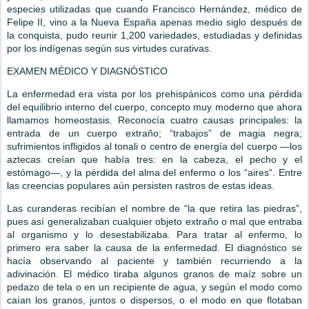
especies utilizadas que cuando Francisco Hernández, médico de
Felipe II, vino a la Nueva España apenas medio siglo después de
la conquista, pudo reunir 1,200 variedades, estudiadas y definidas
por los indígenas según sus virtudes curativas.
EXAMEN MÉDICO Y DIAGNÓSTICO
La enfermedad era vista por los prehispánicos como una pérdida
del equilibrio interno del cuerpo, concepto muy moderno que ahora
llamamos homeostasis. Reconocía cuatro causas principales: la
entrada de un cuerpo extraño; “trabajos” de magia negra;
sufrimientos infligidos al tonali o centro de energía del cuerpo ―los
aztecas creían que había tres: en la cabeza, el pecho y el
estómago―, y la pérdida del alma del enfermo o los “aires”. Entre
las creencias populares aún persisten rastros de estas ideas.
Las curanderas recibían el nombre de “la que retira las piedras”,
pues así generalizaban cualquier objeto extraño o mal que entraba
al organismo y lo desestabilizaba. Para tratar al enfermo, lo
primero era saber la causa de la enfermedad. El diagnóstico se
hacía observando al paciente y también recurriendo a la
adivinación. El médico tiraba algunos granos de maíz sobre un
pedazo de tela o en un recipiente de agua, y según el modo como
caían los granos, juntos o dispersos, o el modo en que flotaban