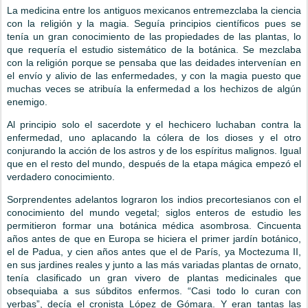
La medicina entre los antiguos mexicanos entremezclaba la ciencia
con la religión y la magia. Seguía principios científicos pues se
tenía un gran conocimiento de las propiedades de las plantas, lo
que requería el estudio sistemático de la botánica. Se mezclaba
con la religión porque se pensaba que las deidades intervenían en
el envío y alivio de las enfermedades, y con la magia puesto que
muchas veces se atribuía la enfermedad a los hechizos de algún
enemigo.
Al principio solo el sacerdote y el hechicero luchaban contra la
enfermedad, uno aplacando la cólera de los dioses y el otro
conjurando la acción de los astros y de los espíritus malignos. Igual
que en el resto del mundo, después de la etapa mágica empezó el
verdadero conocimiento.
Sorprendentes adelantos lograron los indios precortesianos con el
conocimiento del mundo vegetal; siglos enteros de estudio les
permitieron formar una botánica médica asombrosa. Cincuenta
años antes de que en Europa se hiciera el primer jardín botánico,
el de Padua, y cien años antes que el de París, ya Moctezuma II,
en sus jardines reales y junto a las más variadas plantas de ornato,
tenía clasificado un gran vivero de plantas medicinales que
obsequiaba a sus súbditos enfermos. “Casi todo lo curan con
yerbas”, decía el cronista López de Gómara. Y eran tantas las