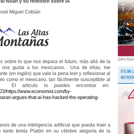
l Noah y su reflexión sobre IA
José Miguel Cobián
DIPUTAD
sobre lo que nos depara el futuro, más allá de la
to nos gusta a los mexicanos.
Una de ellas, me
FITLINE
nte (en inglés) que vale la pena leer y reflexionar al
NUTRICI
lo como el mexicano, tan fácilmente susceptible al
El artículo lo puedes encontrar en:
303/https://www.economist.com/by-
harari-argues-that-ai-has-hacked-the-operating-
nos de una inteligencia artificial que pueda traer a
e tanto temía Platón en su célebre alegoría de la