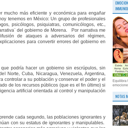
EMOCION
INMUNOL
 ser mucho más eficiente y económica para engañar
 hoy tenemos en México: Un grupo de profesionales
ogos, psicólogos, psiquiatras, comunicólogos, etc.,
narrativa¨ del gobierno de Morena.
Por narrativa me
 difusión de ataques a adversarios del régimen,
explicaciones para convertir errores del gobierno en
que podría hacer un gobierno sin escrúpulos, sin
el Norte, Cuba, Nicaragua, Venezuela, Argentina,
ra controlar a su población y conservar el poder y el
Equilibra 
do de los recursos públicos (que es el fin último) si
emociones
gencia artificial orientada al control y manipulación
NOTAS M
al aprende cada segundo, las poblaciones ignorantes y
núan con su estatus de ignorantes y manipulables.