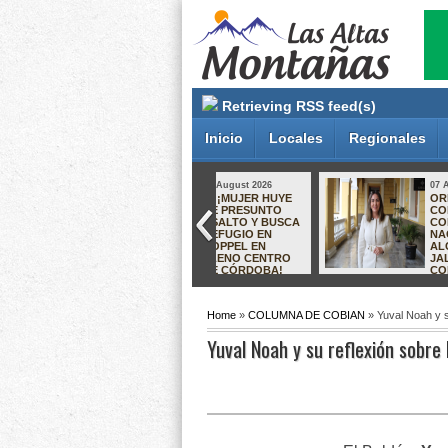
Retrieving RSS feed(s)
Inicio
Locales
Regionales
07 August 2026
07 August 2026
ORIZABA SE
¡RECUPERAN
CONSOLIDA
INMUEBLE EN
COMO MODELO
XALAPA! FISCALÍA
NACIONAL:
RESTITUYE
ALCALDESA DE
PROPIEDAD A
JALISCO VIENE A
VÍCTIMAS DEL
CONOCER SU
LLAMADO
EXPERIENCIA
“CÁRTEL INMOBILIARIO”
Home
»
COLUMNA DE COBIAN
» Yuval Noah y s
Yuval Noah y su reflexión sobre 