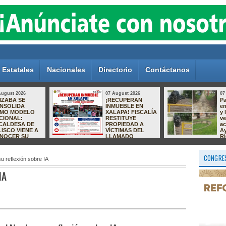
Estatales
Nacionales
Directorio
Contáctanos
07 August 2026
07 August 2026
Parque Los Pinos,
Golpe al crimen
entre el abandono
organizado:
y la inseguridad;
capturan en
vecinos exigen
Zapopan a
acciones al
presunto operador
Ayuntamiento de
ligado a
Río Blanco
homicidios en
Quintana Roo
CONGRES
u reflexión sobre IA
IA