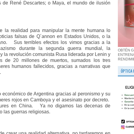
s de René Descartes; o Maya, el mundo de ilusión
e la realidad para manipular la mente humana lo
oticias falsas de Q´annon en Estados Unidos, o la
ano.
Sus terribles efectos los vimos gracias a la
zismo durante la segunda guerra mundial, la
OBTÉN G
 y la revolución comunista Rusa liderada por Lenin y
ENTRENA
RENDIMI
 de 20 millones de muertos, sumados los tres
eres humanos fallecidos, gracias a narrativas que
ÓPTICA 
.
aso económico de Argentina gracias al peronismo y su
eres rojos en Camboya y el asesinato por decreto.
ures en China.
Ya no digamos las decenas de
 las guerras religiosas.
 crear una realidad alternativa, no tardaremos en