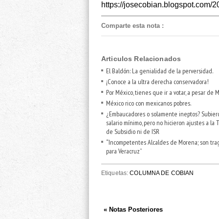
https://josecobian.blogspot.com/2
Comparte esta nota
:
Articulos Relacionados
El Baldón: La genialidad de la perversidad.
¡Conoce a la ultra derecha conservadora!
Por México, tienes que ir a votar, a pesar de
México rico con mexicanos pobres.
¿Embaucadores o solamente ineptos? Subier
salario mínimo, pero no hicieron ajustes a la 
de Subsidio ni de ISR
“Incompetentes Alcaldes de Morena; son tra
para Veracruz”
Etiquetas:
COLUMNA DE COBIAN
« Notas Posteriores