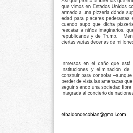
Así que pronto tendremos que enf
que vimos en Estados Unidos con
armado a una pizzería dónde sup
edad para placeres pederastas e
cuando supo que dicha pizzería
rescatar a niños imaginarios, q
republicanos y de Trump.
Ment
ciertas varias decenas de millone
Inmersos en el daño que está 
instituciones y eliminación d
construir para controlar –aunque
perder de vista las amenazas que
seguir siendo una sociedad libre
integrada al concierto de naciones
elbaldondecobian@gmail.com