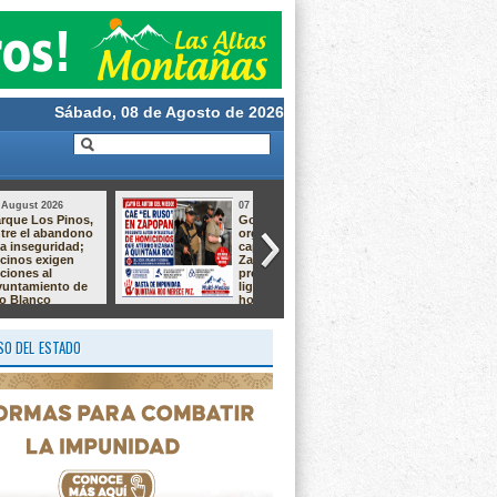
Sábado, 08 de Agosto de 2026
07 August 2026
06 August 2026
DIF La Perla se
Río Blanco
suma a iniciativa
impulsa el
para fortalecer la
autoempleo con
atención e
talleres de
inclusión de
sublimación,
personas con
alaciados y
autismo
chocolatería
O DEL ESTADO