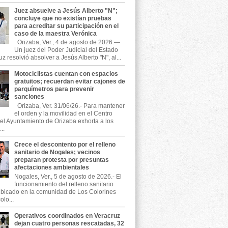
Juez absuelve a Jesús Alberto "N";
concluye que no existían pruebas
para acreditar su participación en el
caso de la maestra Verónica
Orizaba, Ver., 4 de agosto de 2026.—
Un juez del Poder Judicial del Estado
z resolvió absolver a Jesús Alberto "N", al...
Motociclistas cuentan con espacios
gratuitos; recuerdan evitar cajones de
parquímetros para prevenir
sanciones
Orizaba, Ver. 31/06/26.- Para mantener
el orden y la movilidad en el Centro
, el Ayuntamiento de Orizaba exhorta a los
..
Crece el descontento por el relleno
sanitario de Nogales; vecinos
preparan protesta por presuntas
afectaciones ambientales
Nogales, Ver., 5 de agosto de 2026.- El
funcionamiento del relleno sanitario
ubicado en la comunidad de Los Colorines
olo...
Operativos coordinados en Veracruz
dejan cuatro personas rescatadas, 32