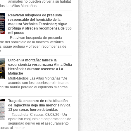
animales no pueden volver a su hábitat
ios Las Altas Montañas...
Reavivan búsqueda de presunta
responsable del homicidio de la
maestra Verónica Fernández; sigue
prófuga y ofrecen recompensa de 350
mil pesos
Reavivan búsqueda de presunta
le del homicidio de la maestra Verónica
; sigue prófuga y ofrecen recompensa de
...
Luto en la montaña: fallece la
excursionista veracruzana Alma Delia
Hernández durante ascenso a La
Malinche
Multi-Medios Las Altas Montañas "De
acuerdo con los reportes preliminares,
onista habría perdido el equilibrio mientras
Tragedia en centro de rehabilitación
de Tapachula deja una menor sin vida;
13 personas fueron detenidas
Tapachula, Chiapas. 03/08/26.- Un
operativo conjunto de corporaciones de
seguridad derivó en el aseguramiento
onas al interior...