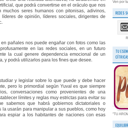
Ven por tu
rtificial, que podrá convertirse en el oráculo que nos
en muchos seres humanos con pitonisas, adivinos,
REDES S
 líderes de opinión, líderes sociales, dirigentes de
c.
R
hoy en pañales nos puede engañar con fotos como las
profusamente en las redes sociales, en un futuro
TU ESEN
ante la cual genere dependencia emocional de un
CÍTRICA
 y podrá utilizarlos para los fines que desee.
tudiar y legislar sobre lo que puede y debe hacer
gente, pero lo primordial según Yuval es que siempre
arios, conversaciones como provenientes de una
stablecer límites y reglas muy estrictas para evitar su
ue sabemos que habrá gobiernos dictatoriales o
es la usarán para manipular a sus pueblos, como hoy
"TU ARO
para espiar a los habitantes de naciones con esas
EQUILIB