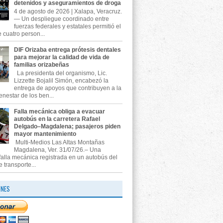
detenidos y aseguramientos de droga
4 de agosto de 2026 | Xalapa, Veracruz.
— Un despliegue coordinado entre
fuerzas federales y estatales permitió el
 cuatro person...
DIF Orizaba entrega prótesis dentales
para mejorar la calidad de vida de
familias orizabeñas
La presidenta del organismo, Lic.
Lizzette Bojalil Simón, encabezó la
entrega de apoyos que contribuyen a la
enestar de los ben...
Falla mecánica obliga a evacuar
autobús en la carretera Rafael
Delgado–Magdalena; pasajeros piden
mayor mantenimiento
Multi-Medios Las Altas Montañas
Magdalena, Ver. 31/07/26.– Una
falla mecánica registrada en un autobús del
e transporte...
ONES