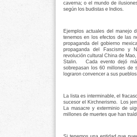
caverna; o el mundo de ilusione
según los budistas e Indios.
Ejemplos actuales del manejo d
tenemos en los efectos de las n
propaganda del gobierno mexic
propaganda del Fascismo y Na
revolución cultural China de Mao,
Stalin.
Cada evento dejó más
sobrepasan los 60 millones de s
lograron convencer a sus pueblos
La lista es interminable, el frac
sucesor el Kirchnerismo.
Los jem
La masacre y exterminio de uig
millones de muertes que han traído
Si tenemos una entidad que puede