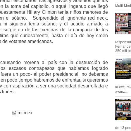
rentar escenarios más agresivos y violentos que los
Multi-Med
 la toma del capitolio, o aquél ingenuo que llegó
uestamente Hillary Clinton tenía niños menores de
n el sótano.
Sorprendido el ignorante red neck,
 ni siquiera tenía sótano, y él acudió armado a
ue surgieron de las mentiras de la campaña de los
iras que curiosamente, hasta el día de hoy creen
s de votantes americanos.
responsab
Fernández
350 mil pe
causando morena al país con la destrucción de
e los escasos contrapesos que habíamos logrado
 fuera un poco- el poder presidencial, no debemos
 en poco tiempo habremos de enfrentar, si queremos
 y con aspiración a ser una sociedad desarrollada e
la excursi
 libres.
avanz...
@jmcmex
de 13 pers