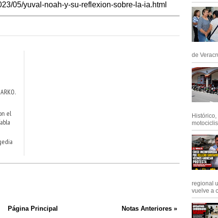
023/05/yuval-noah-y-su-reflexion-sobre-la-ia.html
de Veracru
 MARKO.
on el
Histórico
Tabla
motociclis.
gedia
regional 
vuelve a c
Página Principal
Notas Anteriores »