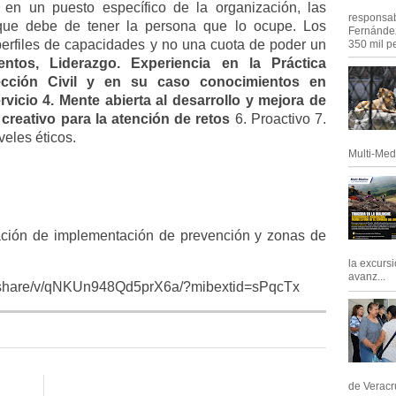
 en un puesto específico de la organización, las
responsab
que debe de tener la persona que lo ocupe. Los
Fernández
erfiles de capacidades y no una cuota de poder un
350 mil pe
entos, Liderazgo. Experiencia en la Práctica
ección Civil y en su caso conocimientos en
rvicio 4. Mente abierta al desarrollo y mejora de
 creativo para la atención de retos
6. Proactivo 7.
veles éticos.
Multi-Med
tuación de implementación de prevención y zonas de
la excursi
avanz...
m/share/v/qNKUn948Qd5prX6a/?mibextid=sPqcTx
de Veracru