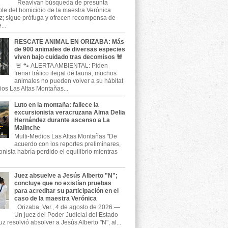
Reavivan búsqueda de presunta
le del homicidio de la maestra Verónica
; sigue prófuga y ofrecen recompensa de
...
RESCATE ANIMAL EN ORIZABA: Más
de 900 animales de diversas especies
viven bajo cuidado tras decomisos 🚨
🚨 🐾 ALERTA AMBIENTAL: Piden
frenar tráfico ilegal de fauna; muchos
animales no pueden volver a su hábitat
ios Las Altas Montañas...
Luto en la montaña: fallece la
excursionista veracruzana Alma Delia
Hernández durante ascenso a La
Malinche
Multi-Medios Las Altas Montañas "De
acuerdo con los reportes preliminares,
onista habría perdido el equilibrio mientras
Juez absuelve a Jesús Alberto "N";
concluye que no existían pruebas
para acreditar su participación en el
caso de la maestra Verónica
Orizaba, Ver., 4 de agosto de 2026.—
Un juez del Poder Judicial del Estado
z resolvió absolver a Jesús Alberto "N", al...