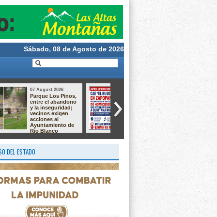
Sábado, 08 de Agosto de 2026
07 August 2026
06 August 2026
DIF La Perla se
Río Blanco
suma a iniciativa
impulsa el
para fortalecer la
autoempleo con
atención e
talleres de
inclusión de
sublimación,
personas con
alaciados y
autismo
chocolatería
O DEL ESTADO