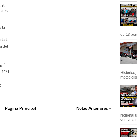
 El
ganos
a la
de 13 pers
idad.
a del
a “.
l 2024:
Histórico
motociclis.
O
Página Principal
Notas Anteriores »
regional 
vuelve a c