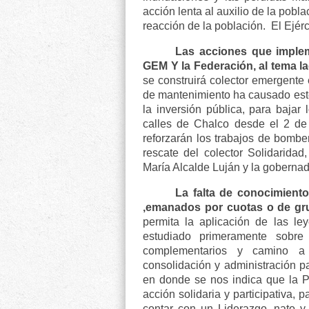
acción lenta al auxilio de la pobl
reacción de la población.
El Ejér
Las acciones que implem
GEM Y la Federación, al tema la
se construirá colector emergente
de mantenimiento ha causado este
la inversión pública, para baja
calles de Chalco desde el 2 de 
reforzarán los trabajos de bombe
rescate del colector Solidaridad
María Alcalde Luján y la goberna
La falta de conocimiento
,emanados por cuotas o de g
permita la aplicación de las le
estudiado primeramente sobre
complementarios y camino a s
consolidación y administración par
en donde se nos indica que la Pr
acción solidaria y participativa, 
contar con un Liderazgo, nato 