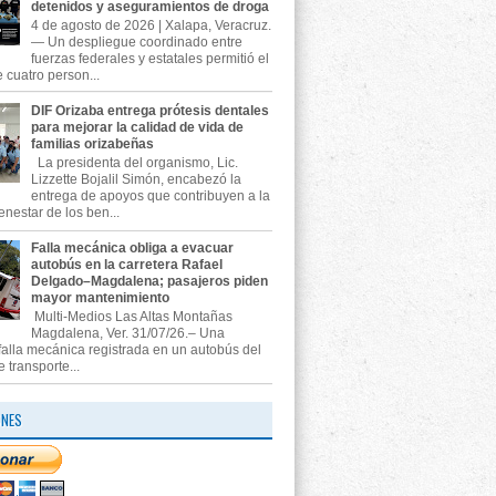
detenidos y aseguramientos de droga
4 de agosto de 2026 | Xalapa, Veracruz.
— Un despliegue coordinado entre
fuerzas federales y estatales permitió el
 cuatro person...
DIF Orizaba entrega prótesis dentales
para mejorar la calidad de vida de
familias orizabeñas
La presidenta del organismo, Lic.
Lizzette Bojalil Simón, encabezó la
entrega de apoyos que contribuyen a la
enestar de los ben...
Falla mecánica obliga a evacuar
autobús en la carretera Rafael
Delgado–Magdalena; pasajeros piden
mayor mantenimiento
Multi-Medios Las Altas Montañas
Magdalena, Ver. 31/07/26.– Una
falla mecánica registrada en un autobús del
e transporte...
ONES