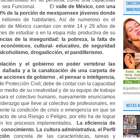
EMOCION
 sea Funcional.
El
valle de México, con una
INMUNOL
 50% de la porción de mexiquenses jóvenes donde
illones de habitantes. Así de numeroso es el
do de México cuentan con entre 14 y 29 años de
ones de estudiar o en la etapa más productiva de su
cias de la inseguridad: la pobreza, la falta de
 económicos, cultural- educativo, de seguridad
lcoholismo, drogadicción, el pandillerismo.
blación y el gobierno en poder vertebrar las
 dañada y a la canalización de una carpeta de
 acciones de gobierno , el pensar o inteligencia,
de Protección Civil, debe de contar con la capacidad
Equilibra 
or medio de su creatividad y de su equipo de trabajo
emociones
s para el colectivo humano, nuevamente enunciamos
Liderazgo que lleve al colectivo de profesionales, en
NOTAS M
nte la condición de crisis o emergencia en que se
acto de una Riesgo o Peligro, por ello ha de lograr
en los procesos implementados.
La eficiencia de
conocimiento. La cultura administrativa, el Perfil
ción
concreta de las características, tareas y