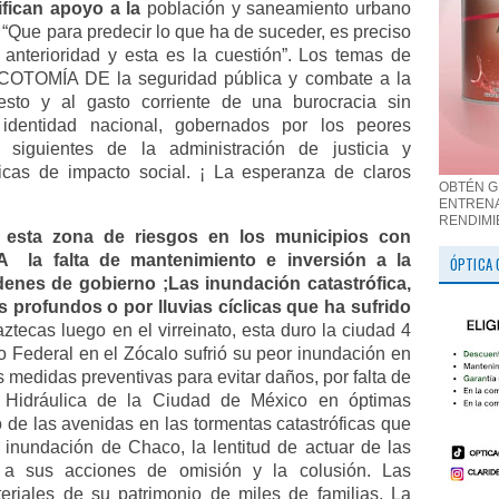
ifican apoyo a la
población y saneamiento urbano
“Que para predecir lo que ha de suceder, es preciso
anterioridad y esta es la cuestión”.
Los temas de
TOMÍA DE la seguridad pública y combate a la
uesto y al gasto corriente de una burocracia sin
identidad nacional, gobernados por los peores
os siguientes de la administración de justicia y
licas de impacto social. ¡ La esperanza de claros
OBTÉN G
ENTRENA
RENDIMI
 esta zona de riesgos en los municipios con
.A
la falta de mantenimiento e inversión a la
ÓPTICA 
rdenes de gobierno ;Las inundación catastrófica,
s profundos o por lluvias cíclicas que ha sufrido
tecas luego en el virreinato, esta duro la ciudad 4
o Federal en el Zócalo sufrió su peor inundación en
s medidas preventivas para evitar daños, por falta de
 Hidráulica de la Ciudad de México en óptimas
 de las avenidas en las tormentas catastróficas que
inundación de Chaco, la lentitud de actuar de las
 a sus acciones de omisión y la colusión. Las
eriales de su patrimonio de miles de familias. La