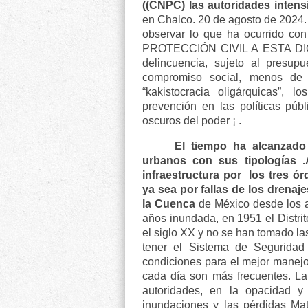
((CNPC) las autoridades intens
en Chalco. 20 de agosto de 2024. 
observar lo que ha ocurrido con 
PROTECCIÓN CIVIL A ESTA DICO
delincuencia, sujeto al presup
compromiso social, menos de 
“kakistocracia oligárquicas”, l
prevención en las políticas púb
oscuros del poder ¡ .
El tiempo ha alcanzado
urbanos con sus tipologías 
infraestructura por
los tres ó
ya sea por fallas de los drenaje
la Cuenca
de México desde los az
años inundada, en 1951 el Distrit
el siglo XX y no se han tomado la
tener el Sistema de Seguridad
condiciones para el mejor manejo
cada día son más frecuentes. La 
autoridades, en la opacidad y
inundaciones y las pérdidas Mat