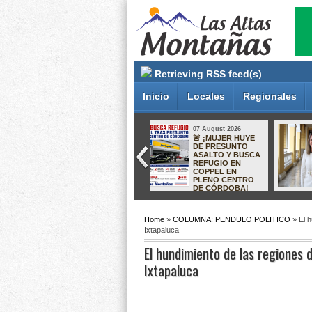
Retrieving RSS feed(s)
Inicio
Locales
Regionales
07 August 2026
07 August 2026
ORIZABA SE
¡RECUPERAN
CONSOLIDA
INMUEBLE EN
COMO MODELO
XALAPA! FISCALÍA
NACIONAL:
RESTITUYE
ALCALDESA DE
PROPIEDAD A
JALISCO VIENE A
VÍCTIMAS DEL
CONOCER SU
LLAMADO
EXPERIENCIA
“CÁRTEL INMOBILIARIO”
Home
»
COLUMNA: PENDULO POLITICO
» El h
Ixtapaluca
El hundimiento de las regiones d
Ixtapaluca