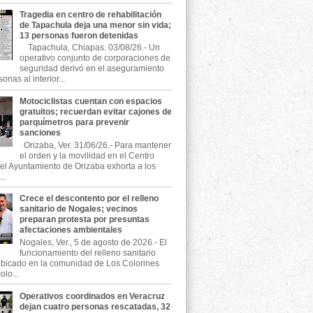
Tragedia en centro de rehabilitación
de Tapachula deja una menor sin vida;
13 personas fueron detenidas
Tapachula, Chiapas. 03/08/26.- Un
operativo conjunto de corporaciones de
seguridad derivó en el aseguramiento
onas al interior...
Motociclistas cuentan con espacios
gratuitos; recuerdan evitar cajones de
parquímetros para prevenir
sanciones
Orizaba, Ver. 31/06/26.- Para mantener
el orden y la movilidad en el Centro
, el Ayuntamiento de Orizaba exhorta a los
..
Crece el descontento por el relleno
sanitario de Nogales; vecinos
preparan protesta por presuntas
afectaciones ambientales
Nogales, Ver., 5 de agosto de 2026.- El
funcionamiento del relleno sanitario
ubicado en la comunidad de Los Colorines
olo...
Operativos coordinados en Veracruz
dejan cuatro personas rescatadas, 32