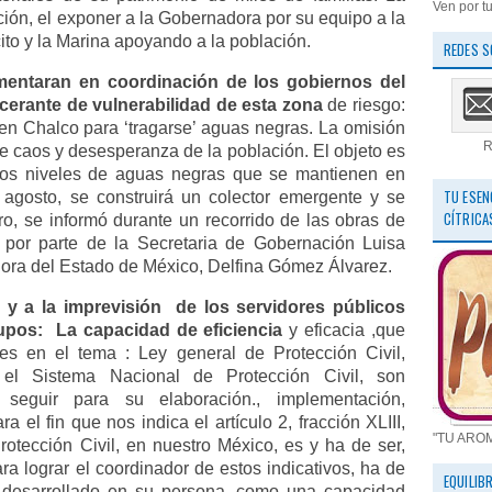
Ven por tu
ación, el exponer a la Gobernadora por su equipo a la
cito y la Marina apoyando a la población.
REDES S
entaran en coordinación de los gobiernos del
cerante de vulnerabilidad de esta zona
de riesgo:
 en Chalco para ‘tragarse’ aguas negras. La omisión
R
 caos y desesperanza de la población. El objeto es
r los niveles de aguas negras que se mantienen en
TU ESEN
agosto, se construirá un colector emergente y se
CÍTRICA
ro, se informó durante un recorrido de las obras de
, por parte de la Secretaria de Gobernación Luisa
dora del Estado de México, Delfina Gómez Álvarez.
 y a la imprevisión
de los servidores públicos
rupos:
La capacidad de eficiencia
y eficacia ,que
yes en el tema : Ley general de Protección Civil,
 el Sistema Nacional de Protección Civil, son
eguir para su elaboración., implementación,
a el fin que nos indica el artículo 2, fracción XLIII,
"TU ARO
otección Civil, en nuestro México, es y ha de ser,
para lograr el coordinador de estos indicativos, ha de
EQUILIB
y desarrollado en su persona, como una capacidad