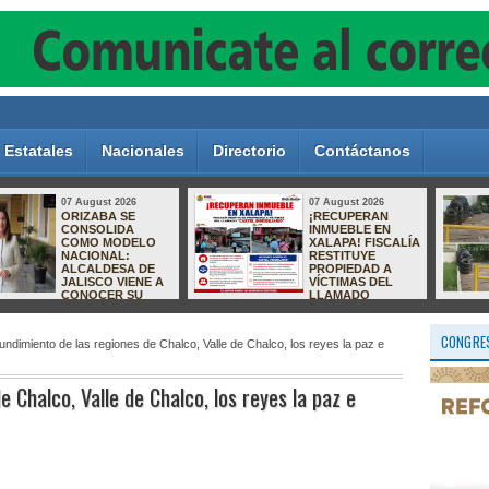
Estatales
Nacionales
Directorio
Contáctanos
07 August 2026
07 August 2026
Parque Los Pinos,
Golpe al crimen
entre el abandono
organizado:
y la inseguridad;
capturan en
vecinos exigen
Zapopan a
acciones al
presunto operador
Ayuntamiento de
ligado a
Río Blanco
homicidios en
Quintana Roo
CONGRES
undimiento de las regiones de Chalco, Valle de Chalco, los reyes la paz e
e Chalco, Valle de Chalco, los reyes la paz e