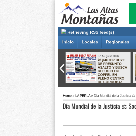
Retrieving RSS feed(s)
Inicio
Locales
Regionales
07 August 2026
07 August 2026
ORIZABA SE
¡RECUPERAN
CONSOLIDA
INMUEBLE EN
COMO MODELO
XALAPA! FISCALÍA
NACIONAL:
RESTITUYE
ALCALDESA DE
PROPIEDAD A
JALISCO VIENE A
VÍCTIMAS DEL
CONOCER SU
LLAMADO
EXPERIENCIA
“CÁRTEL INMOBILIARIO”
Home
»
LA PERLA
» Día Mundial de la Justicia ⚖️
Día Mundial de la Justicia ⚖️ Soc