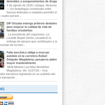
detenidos y aseguramientos de droga
4 de agosto de 2026 | Xalapa, Veracruz.
— Un despliegue coordinado entre
fuerzas federales y estatales permitió el
 cuatro person...
DIF Orizaba entrega prótesis dentales
para mejorar la calidad de vida de
familias orizabeñas
La presidenta del organismo, Lic.
Lizzette Bojalil Simón, encabezó la
entrega de apoyos que contribuyen a la
enestar de los ben...
Falla mecánica obliga a evacuar
autobús en la carretera Rafael
Delgado–Magdalena; pasajeros piden
mayor mantenimiento
Multi-Medios Las Altas Montañas
Magdalena, Ver. 31/07/26.– Una
falla mecánica registrada en un autobús del
e transporte...
ONES