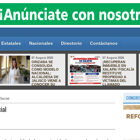
Estatales
Nacionales
Directorio
Contáctanos
07 August 2026
07 August 2026
Parque Los Pinos,
Golpe al crimen
entre el abandono
organizado:
y la inseguridad;
capturan en
vecinos exigen
Zapopan a
acciones al
presunto operador
Ayuntamiento de
ligado a
Río Blanco
homicidios en
Quintana Roo
CONGRES
 Social
ial