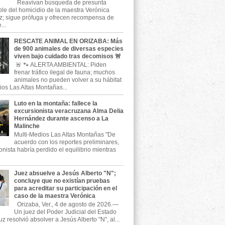
Reavivan búsqueda de presunta
le del homicidio de la maestra Verónica
; sigue prófuga y ofrecen recompensa de
...
RESCATE ANIMAL EN ORIZABA: Más
de 900 animales de diversas especies
viven bajo cuidado tras decomisos 🚨
🚨 🐾 ALERTA AMBIENTAL: Piden
frenar tráfico ilegal de fauna; muchos
animales no pueden volver a su hábitat
ios Las Altas Montañas...
Luto en la montaña: fallece la
excursionista veracruzana Alma Delia
Hernández durante ascenso a La
Malinche
Multi-Medios Las Altas Montañas "De
acuerdo con los reportes preliminares,
onista habría perdido el equilibrio mientras
Juez absuelve a Jesús Alberto "N";
concluye que no existían pruebas
para acreditar su participación en el
caso de la maestra Verónica
Orizaba, Ver., 4 de agosto de 2026.—
Un juez del Poder Judicial del Estado
z resolvió absolver a Jesús Alberto "N", al...