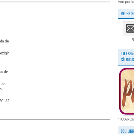
Ven por tu
REDES S
R
ada de
exigir
TU ESEN
CÍTRICA
ico de
a de
o
SOLAR;
"TU ARO
EQUILIB