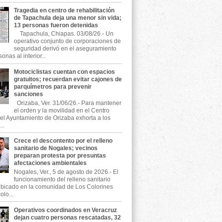
Tragedia en centro de rehabilitación
de Tapachula deja una menor sin vida;
13 personas fueron detenidas
Tapachula, Chiapas. 03/08/26.- Un
operativo conjunto de corporaciones de
seguridad derivó en el aseguramiento
onas al interior...
Motociclistas cuentan con espacios
gratuitos; recuerdan evitar cajones de
parquímetros para prevenir
sanciones
Orizaba, Ver. 31/06/26.- Para mantener
el orden y la movilidad en el Centro
, el Ayuntamiento de Orizaba exhorta a los
..
Crece el descontento por el relleno
sanitario de Nogales; vecinos
preparan protesta por presuntas
afectaciones ambientales
Nogales, Ver., 5 de agosto de 2026.- El
funcionamiento del relleno sanitario
ubicado en la comunidad de Los Colorines
olo...
Operativos coordinados en Veracruz
dejan cuatro personas rescatadas, 32