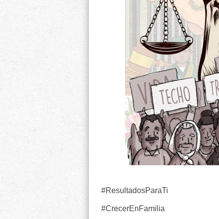
#ResultadosParaTi
#CrecerEnFamilia