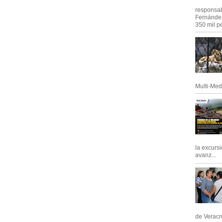
responsab
Fernández
350 mil pe
Multi-Med
la excursi
avanz...
de Veracru