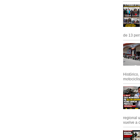
de 13 pers
Histórico
motociclis.
regional 
vuelve a c