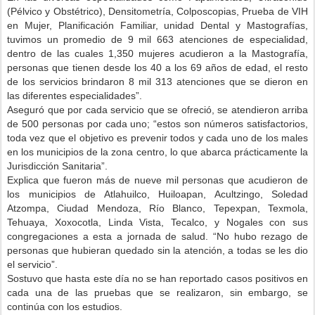
(Pélvico y Obstétrico), Densitometría, Colposcopias, Prueba de VIH
en Mujer, Planificación Familiar, unidad Dental y Mastografías,
tuvimos un promedio de 9 mil 663 atenciones de especialidad,
dentro de las cuales 1,350 mujeres acudieron a la Mastografía,
personas que tienen desde los 40 a los 69 años de edad, el resto
de los servicios brindaron 8 mil 313 atenciones que se dieron en
las diferentes especialidades”.
Aseguró que por cada servicio que se ofreció, se atendieron arriba
de 500 personas por cada uno; “estos son números satisfactorios,
toda vez que el objetivo es prevenir todos y cada uno de los males
en los municipios de la zona centro, lo que abarca prácticamente la
Jurisdicción Sanitaria”.
Explica que fueron más de nueve mil personas que acudieron de
los municipios de Atlahuilco, Huiloapan, Acultzingo, Soledad
Atzompa, Ciudad Mendoza, Río Blanco, Tepexpan, Texmola,
Tehuaya, Xoxocotla, Linda Vista, Tecalco, y Nogales con sus
congregaciones a esta a jornada de salud. “No hubo rezago de
personas que hubieran quedado sin la atención, a todas se les dio
el servicio”.
Sostuvo que hasta este día no se han reportado casos positivos en
cada una de las pruebas que se realizaron, sin embargo, se
continúa con los estudios.