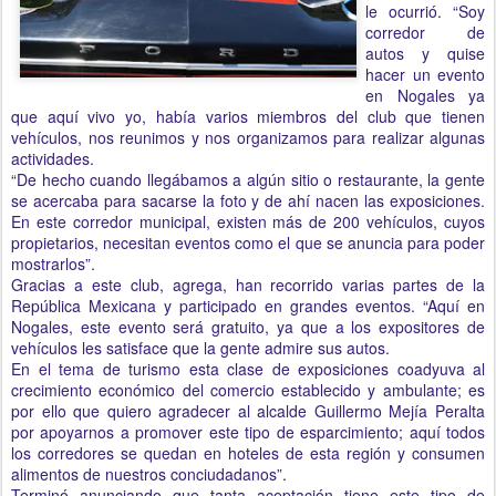
le ocurrió. “Soy
corredor de
autos y quise
hacer un evento
en Nogales ya
que aquí vivo yo, había varios miembros del club que tienen
vehículos, nos reunimos y nos organizamos para realizar algunas
actividades.
“De hecho cuando llegábamos a algún sitio o restaurante, la gente
se acercaba para sacarse la foto y de ahí nacen las exposiciones.
En este corredor municipal, existen más de 200 vehículos, cuyos
propietarios, necesitan eventos como el que se anuncia para poder
mostrarlos”.
Gracias a este club, agrega, han recorrido varias partes de la
República Mexicana y participado en grandes eventos. “Aquí en
Nogales, este evento será gratuito, ya que a los expositores de
vehículos les satisface que la gente admire sus autos.
En el tema de turismo esta clase de exposiciones coadyuva al
crecimiento económico del comercio establecido y ambulante; es
por ello que quiero agradecer al alcalde Guillermo Mejía Peralta
por apoyarnos a promover este tipo de esparcimiento; aquí todos
los corredores se quedan en hoteles de esta región y consumen
alimentos de nuestros conciudadanos”.
Terminó anunciando que tanta aceptación tiene este tipo de