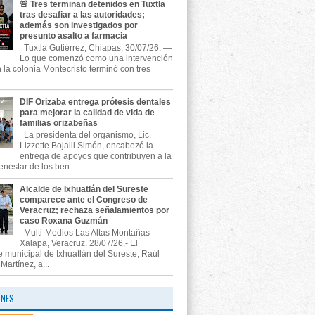
🚨 Tres terminan detenidos en Tuxtla
tras desafiar a las autoridades;
además son investigados por
presunto asalto a farmacia
Tuxtla Gutiérrez, Chiapas. 30/07/26. —
Lo que comenzó como una intervención
n la colonia Montecristo terminó con tres
..
DIF Orizaba entrega prótesis dentales
para mejorar la calidad de vida de
familias orizabeñas
La presidenta del organismo, Lic.
Lizzette Bojalil Simón, encabezó la
entrega de apoyos que contribuyen a la
enestar de los ben...
Alcalde de Ixhuatlán del Sureste
comparece ante el Congreso de
Veracruz; rechaza señalamientos por
caso Roxana Guzmán
Multi-Medios Las Altas Montañas
Xalapa, Veracruz. 28/07/26.- El
e municipal de Ixhuatlán del Sureste, Raúl
artínez, a...
ONES