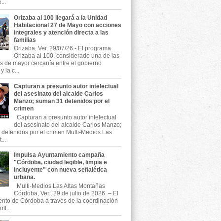
...
Orizaba al 100 llegará a la Unidad
Habitacional 27 de Mayo con acciones
integrales y atención directa a las
familias
Orizaba, Ver. 29/07/26.- El programa
Orizaba al 100, considerado una de las
as de mayor cercanía entre el gobierno
 la c...
Capturan a presunto autor intelectual
del asesinato del alcalde Carlos
Manzo; suman 31 detenidos por el
crimen
Capturan a presunto autor intelectual
del asesinato del alcalde Carlos Manzo;
detenidos por el crimen Multi-Medios Las
...
Impulsa Ayuntamiento campaña
"Córdoba, ciudad legible, limpia e
incluyente" con nueva señalética
urbana.
Multi-Medios Las Altas Montañas
Córdoba, Ver., 29 de julio de 2026. – El
nto de Córdoba a través de la coordinación
ll...