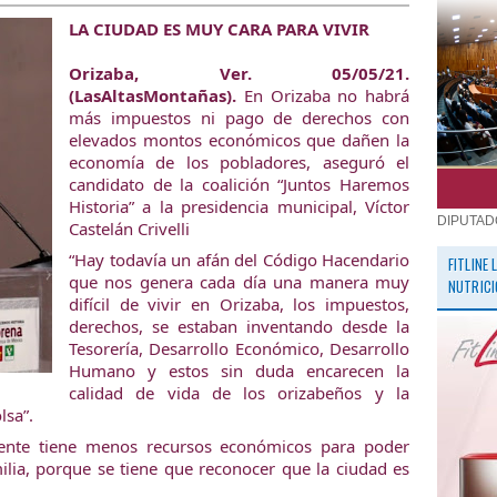
LA CIUDAD ES MUY CARA PARA VIVIR
Orizaba, Ver. 05/05/21. 
(LasAltasMontañas). 
En Orizaba no habrá 
más impuestos ni pago de derechos con 
elevados montos económicos que dañen la 
economía de los pobladores, aseguró el 
candidato de la coalición “Juntos Haremos 
Historia” a la presidencia municipal, Víctor 
DIPUTAD
Castelán Crivelli
“Hay todavía un afán del Código Hacendario 
FITLINE
que nos genera cada día una manera muy 
NUTRICI
difícil de vivir en Orizaba, los impuestos, 
derechos, se estaban inventando desde la 
Tesorería, Desarrollo Económico, Desarrollo 
Humano y estos sin duda encarecen la 
calidad de vida de los orizabeños y la 
lsa”.
gente tiene menos recursos económicos para poder 
ilia, porque se tiene que reconocer que la ciudad es 