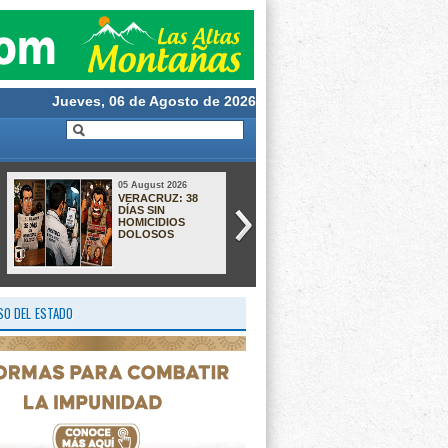
Jueves, 06 de Agosto de 2026
05 August 2026
05 August 2026
VERACRUZ: 38
Reavivan
DÍAS SIN
búsqueda de
HOMICIDIOS
presunta
DOLOSOS
responsable del
homicidio de la
maestra Verónica
Fernández; sigue
prófuga y ofrecen recompensa de 350
mil pesos
O DEL ESTADO