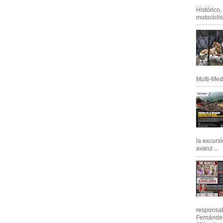
Histórico
motociclis.
Multi-Med
la excursi
avanz...
responsab
Fernández