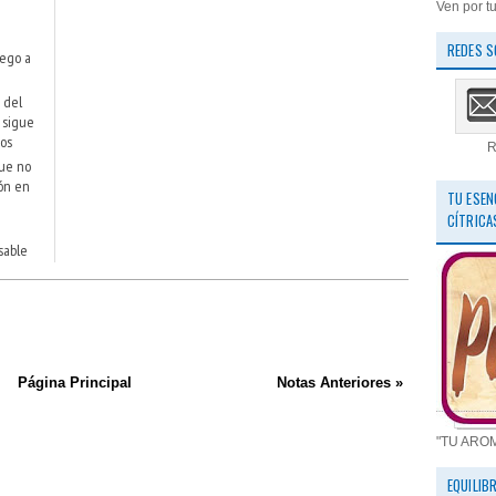
Ven por tu
REDES S
pego a
 del
 sigue
sos
R
que no
ión en
TU ESEN
CÍTRICA
sable
Página Principal
Notas Anteriores »
"TU ARO
EQUILIB