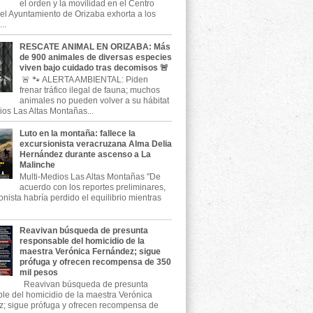
el orden y la movilidad en el Centro
, el Ayuntamiento de Orizaba exhorta a los
..
RESCATE ANIMAL EN ORIZABA: Más
de 900 animales de diversas especies
viven bajo cuidado tras decomisos 🚨
🚨 🐾 ALERTA AMBIENTAL: Piden
frenar tráfico ilegal de fauna; muchos
animales no pueden volver a su hábitat
ios Las Altas Montañas...
Luto en la montaña: fallece la
excursionista veracruzana Alma Delia
Hernández durante ascenso a La
Malinche
Multi-Medios Las Altas Montañas "De
acuerdo con los reportes preliminares,
onista habría perdido el equilibrio mientras
Reavivan búsqueda de presunta
responsable del homicidio de la
maestra Verónica Fernández; sigue
prófuga y ofrecen recompensa de 350
mil pesos
Reavivan búsqueda de presunta
le del homicidio de la maestra Verónica
; sigue prófuga y ofrecen recompensa de