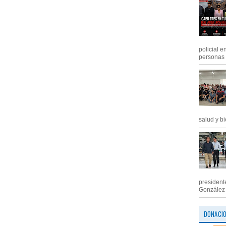
policial e
personas .
salud y bi
president
González M
DONACI