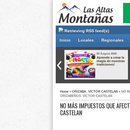
Retrieving RSS feed(s)
Inicio
Locales
Regionales
05 August 2026
05 August 2026
Crece el
Aprende a crear la
descontento por el
magia de nuestras
relleno sanitario de
tradiciones!
Nogales; vecinos
preparan protesta
por presuntas
afectaciones
ambientales
Home
»
ORIZABA
,
VICTOR CASTELAN
» NO M
ORIZABEÑOS: VICTOR CASTELAN
NO MÁS IMPUESTOS QUE AFECTE
CASTELAN