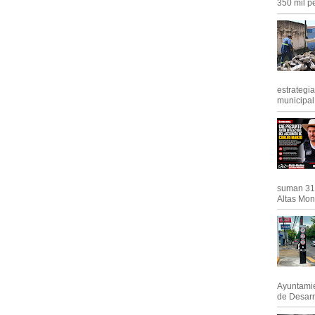
350 mil pe
estrategi
municipal y
suman 31 
Altas Mont
Ayuntamie
de Desarro