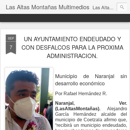
Las Altas Montañas Multimedios
Las Altas Montañas Multimedios
UN AYUNTAMIENTO ENDEUDADO Y
SEP
CON DESFALCOS PARA LA PROXIMA
7
ADMINISTRACION.
Municipio de Naranjal sin
desarrollo económico
Por Rafael Hernández R.
Naranjal, Ver.
(LasAltasMontañas).
Alejandro
García Hernández alcalde del
municipio de Coetzala afirmo que,
“recibirá un municipio endeudado,