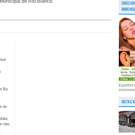
o Municipal de Río Blanco.
EMOCION
INMUNOL
José
n
Equilibra 
n Río
emociones
NOTAS M
or de
doba;
e robo
s