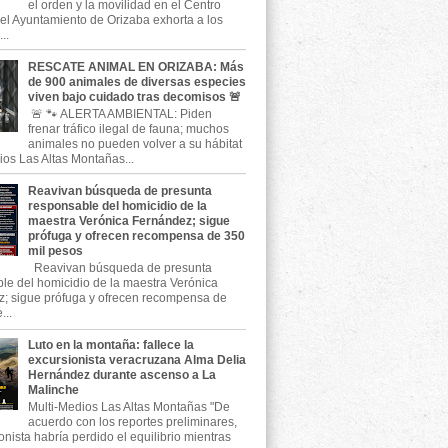
el orden y la movilidad en el Centro
, el Ayuntamiento de Orizaba exhorta a los
..
RESCATE ANIMAL EN ORIZABA: Más
de 900 animales de diversas especies
viven bajo cuidado tras decomisos 🚨
🚨 🐾 ALERTA AMBIENTAL: Piden
frenar tráfico ilegal de fauna; muchos
animales no pueden volver a su hábitat
ios Las Altas Montañas...
Reavivan búsqueda de presunta
responsable del homicidio de la
maestra Verónica Fernández; sigue
prófuga y ofrecen recompensa de 350
mil pesos
Reavivan búsqueda de presunta
le del homicidio de la maestra Verónica
; sigue prófuga y ofrecen recompensa de
...
Luto en la montaña: fallece la
excursionista veracruzana Alma Delia
Hernández durante ascenso a La
Malinche
Multi-Medios Las Altas Montañas "De
acuerdo con los reportes preliminares,
onista habría perdido el equilibrio mientras