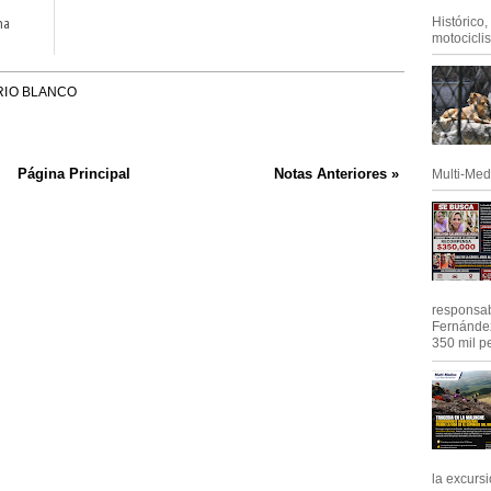
na
Histórico
motociclis.
RIO BLANCO
Página Principal
Notas Anteriores »
Multi-Med
responsab
Fernández
350 mil pe
la excursi