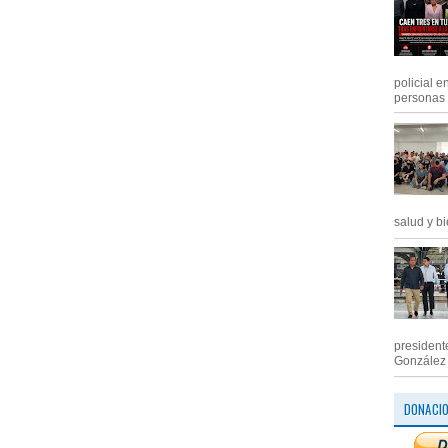
policial e
personas .
salud y bi
president
González M
DONACI