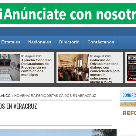
Estatales
Nacionales
Directorio
Contáctanos
05 August 2026
05 August 2026
Dan hasta 60 años
Crece el
de prisión a dos
descontento por el
responsables de
relleno sanitario de
secuestro
Nogales; vecinos
agravado en
preparan protesta
Pánuco
por presuntas
afectaciones
ambientales
CONGRES
BLANCO
» HOMENAJE A PERIODISTAS CAÍDOS EN VERACRUZ
OS EN VERACRUZ