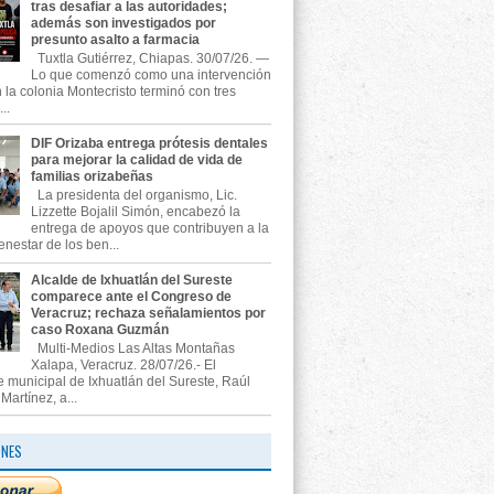
tras desafiar a las autoridades;
además son investigados por
presunto asalto a farmacia
Tuxtla Gutiérrez, Chiapas. 30/07/26. —
Lo que comenzó como una intervención
n la colonia Montecristo terminó con tres
..
DIF Orizaba entrega prótesis dentales
para mejorar la calidad de vida de
familias orizabeñas
La presidenta del organismo, Lic.
Lizzette Bojalil Simón, encabezó la
entrega de apoyos que contribuyen a la
enestar de los ben...
Alcalde de Ixhuatlán del Sureste
comparece ante el Congreso de
Veracruz; rechaza señalamientos por
caso Roxana Guzmán
Multi-Medios Las Altas Montañas
Xalapa, Veracruz. 28/07/26.- El
e municipal de Ixhuatlán del Sureste, Raúl
artínez, a...
ONES