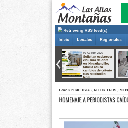
Retrieving RSS feed(s)
Inicio
Locales
Regionales
05 August 2026
05 August 2026
Aprueba Congreso
Gobierno de
Declaraciones de
Orizaba mantiene
Procedencia en
diálogo con
contra de dos
comerciantes para
munícipes
construir
soluciones en
apego a la ley
Home
»
PERIODISTAS
,
REPORTEROS
,
RIO 
HOMENAJE A PERIODISTAS CAÍD