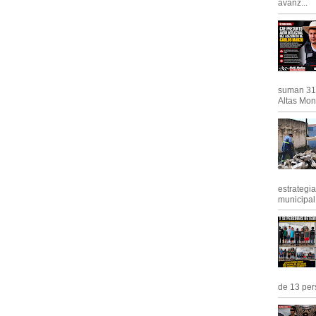
avanz...
suman 31 
Altas Mont
estrategi
municipal y
de 13 pers