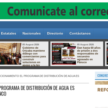
Estatales
Nacionales
Directorio
Contáctanos
05 August 2026
05 August 2026
Crece el
Aprende a crear la
descontento por el
magia de nuestras
relleno sanitario de
tradiciones!
Nogales; vecinos
preparan protesta
por presuntas
afectaciones
ambientales
CONGRES
CIONAMIENTO EL PROGRAMA DE DISTRIBUCIÓN DE AGUA ES
PROGRAMA DE DISTRIBUCIÓN DE AGUA ES
NCO