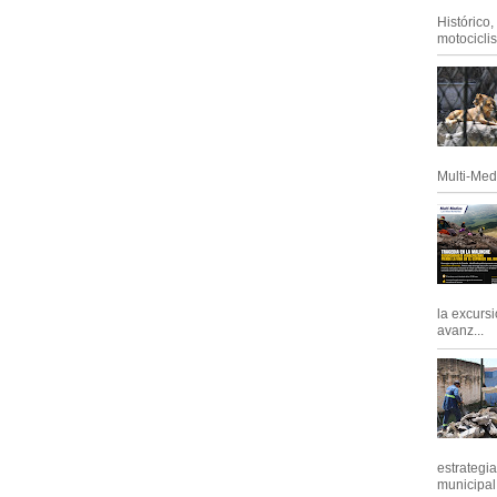
Histórico
motociclis.
Multi-Med
la excursi
avanz...
estrategi
municipal y