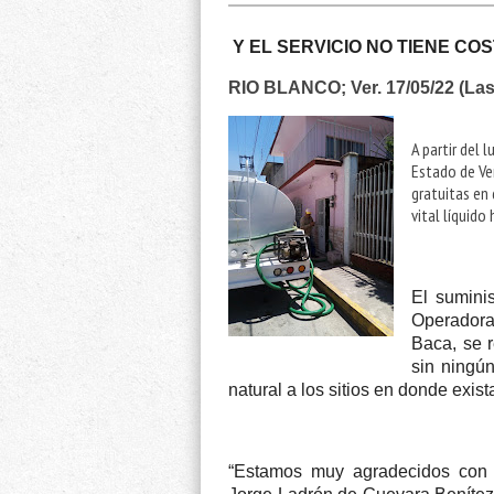
Y EL SERVICIO NO TIENE CO
RIO BLANCO; Ver. 17/05/22 (La
A partir del 
Estado de Ver
gratuitas en 
vital líquido
El suminis
Operadora
Baca, se r
sin ningún
natural a los sitios en donde exi
“Estamos muy agradecidos con e