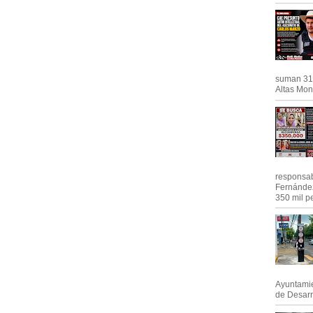
suman 31 
Altas Mont
responsab
Fernández
350 mil pe
Ayuntamie
de Desarro