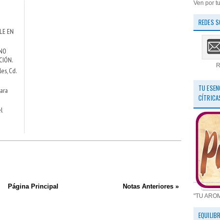
Ven por tu
REDES S
LE EN
 NO
CIÓN.
R
es, Cd.
TU ESEN
para
CÍTRICA
l
Página Principal
Notas Anteriores »
"TU ARO
EQUILIB