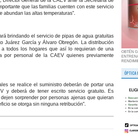
 Director General de la CAEV ante la Secretaría de
portante que las familias cuenten con este servicio
de abundan las altas temperaturas”.
ará brindando el servicio de pipas de agua gratuitas
o Juárez García y Álvaro Obregón. La distribución
ará a todos los hogares que así lo requieran de una
OBTÉN G
a por personal de la CAEV quienes previamente
ENTRENA
RENDIMI
ÓPTICA 
les se realice el suministro deberán de portar una
 y deberá de tener escrito servicio gratuito. Es
e dejen sorprender por personas ajenas que quieran
ficio se otorga sin ninguna retribución”.