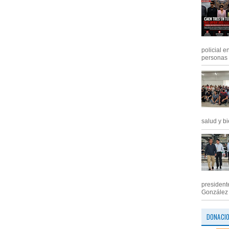
policial e
personas .
salud y bi
president
González M
DONACI