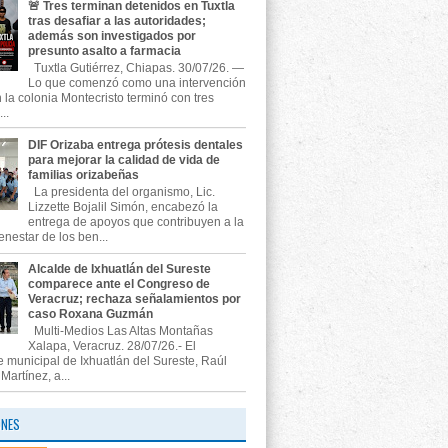
🚨 Tres terminan detenidos en Tuxtla
tras desafiar a las autoridades;
además son investigados por
presunto asalto a farmacia
Tuxtla Gutiérrez, Chiapas. 30/07/26. —
Lo que comenzó como una intervención
n la colonia Montecristo terminó con tres
..
DIF Orizaba entrega prótesis dentales
para mejorar la calidad de vida de
familias orizabeñas
La presidenta del organismo, Lic.
Lizzette Bojalil Simón, encabezó la
entrega de apoyos que contribuyen a la
enestar de los ben...
Alcalde de Ixhuatlán del Sureste
comparece ante el Congreso de
Veracruz; rechaza señalamientos por
caso Roxana Guzmán
Multi-Medios Las Altas Montañas
Xalapa, Veracruz. 28/07/26.- El
e municipal de Ixhuatlán del Sureste, Raúl
artínez, a...
ONES