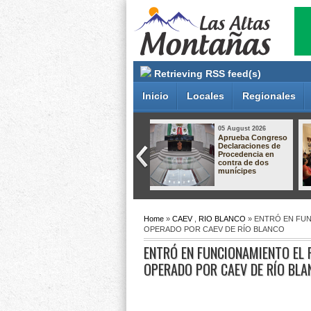
Retrieving RSS feed(s)
Inicio
Locales
Regionales
05 August 2026
05 August 2026
Gobierno de
Dan hasta 60 años
Orizaba mantiene
de prisión a dos
diálogo con
responsables de
comerciantes para
secuestro
construir
agravado en
soluciones en
Pánuco
apego a la ley
Home
»
CAEV
,
RIO BLANCO
» ENTRÓ EN FUN
OPERADO POR CAEV DE RÍO BLANCO
ENTRÓ EN FUNCIONAMIENTO EL 
OPERADO POR CAEV DE RÍO BLA