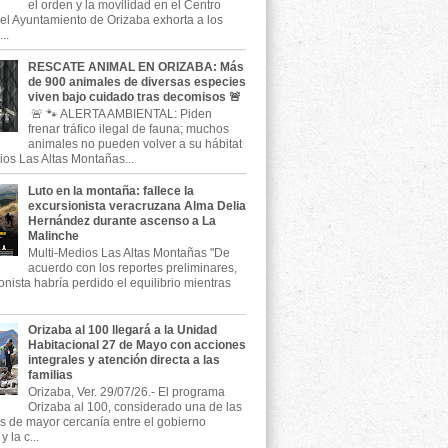
el orden y la movilidad en el Centro
, el Ayuntamiento de Orizaba exhorta a los
..
RESCATE ANIMAL EN ORIZABA: Más
de 900 animales de diversas especies
viven bajo cuidado tras decomisos 🚨
🚨 🐾 ALERTA AMBIENTAL: Piden
frenar tráfico ilegal de fauna; muchos
animales no pueden volver a su hábitat
ios Las Altas Montañas...
Luto en la montaña: fallece la
excursionista veracruzana Alma Delia
Hernández durante ascenso a La
Malinche
Multi-Medios Las Altas Montañas "De
acuerdo con los reportes preliminares,
onista habría perdido el equilibrio mientras
Orizaba al 100 llegará a la Unidad
Habitacional 27 de Mayo con acciones
integrales y atención directa a las
familias
Orizaba, Ver. 29/07/26.- El programa
Orizaba al 100, considerado una de las
as de mayor cercanía entre el gobierno
 la c...